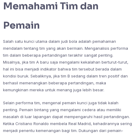
Memahami Tim dan
Pemain
Salah satu kunci utama dalam judi bola adalah pemahaman
mendalam tentang tim yang akan bermain. Menganalisis performa
tim dalam beberapa pertandingan terakhir sangat penting.
Misalnya, jika tim A baru saja mengalami kekalahan berturut-turut,
hal ini bisa menjadi indikator bahwa tim tersebut berada dalam
kondisi buruk. Sebaliknya, jika tim B sedang dalam tren positif dan
berhasil memenangkan beberapa pertandingan, maka
kemungkinan mereka untuk menang juga lebih besar.
Selain performa tim, mengenal pemain kunci juga tidak kalah
penting. Pemain bintang yang mengalami cedera atau memiliki
masalah di luar lapangan dapat mempengaruhi hasil pertandingan.
Ketika Cristiano Ronaldo membela Real Madrid, kehadirannya sering
menjadi penentu kemenangan bagi tim. Dukungan dari pemain-