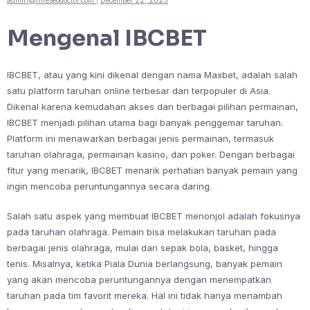
admin@hireseodoctor.com
|
December 22, 2025
Mengenal IBCBET
IBCBET, atau yang kini dikenal dengan nama Maxbet, adalah salah
satu platform taruhan online terbesar dan terpopuler di Asia.
Dikenal karena kemudahan akses dan berbagai pilihan permainan,
IBCBET menjadi pilihan utama bagi banyak penggemar taruhan.
Platform ini menawarkan berbagai jenis permainan, termasuk
taruhan olahraga, permainan kasino, dan poker. Dengan berbagai
fitur yang menarik, IBCBET menarik perhatian banyak pemain yang
ingin mencoba peruntungannya secara daring.
Salah satu aspek yang membuat IBCBET menonjol adalah fokusnya
pada taruhan olahraga. Pemain bisa melakukan taruhan pada
berbagai jenis olahraga, mulai dari sepak bola, basket, hingga
tenis. Misalnya, ketika Piala Dunia berlangsung, banyak pemain
yang akan mencoba peruntungannya dengan menempatkan
taruhan pada tim favorit mereka. Hal ini tidak hanya menambah