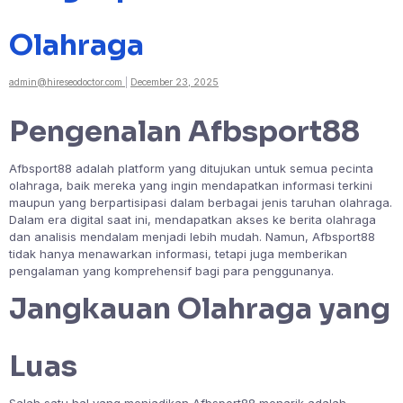
Olahraga
admin@hireseodoctor.com
|
December 23, 2025
Pengenalan Afbsport88
Afbsport88 adalah platform yang ditujukan untuk semua pecinta
olahraga, baik mereka yang ingin mendapatkan informasi terkini
maupun yang berpartisipasi dalam berbagai jenis taruhan olahraga.
Dalam era digital saat ini, mendapatkan akses ke berita olahraga
dan analisis mendalam menjadi lebih mudah. Namun, Afbsport88
tidak hanya menawarkan informasi, tetapi juga memberikan
pengalaman yang komprehensif bagi para penggunanya.
Jangkauan Olahraga yang
Luas
Salah satu hal yang menjadikan Afbsport88 menarik adalah