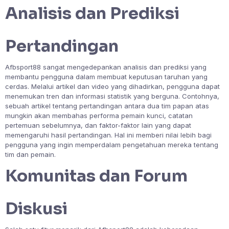
Analisis dan Prediksi
Pertandingan
Afbsport88 sangat mengedepankan analisis dan prediksi yang
membantu pengguna dalam membuat keputusan taruhan yang
cerdas. Melalui artikel dan video yang dihadirkan, pengguna dapat
menemukan tren dan informasi statistik yang berguna. Contohnya,
sebuah artikel tentang pertandingan antara dua tim papan atas
mungkin akan membahas performa pemain kunci, catatan
pertemuan sebelumnya, dan faktor-faktor lain yang dapat
memengaruhi hasil pertandingan. Hal ini memberi nilai lebih bagi
pengguna yang ingin memperdalam pengetahuan mereka tentang
tim dan pemain.
Komunitas dan Forum
Diskusi