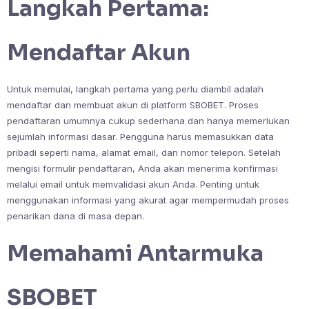
Langkah Pertama:
Mendaftar Akun
Untuk memulai, langkah pertama yang perlu diambil adalah
mendaftar dan membuat akun di platform SBOBET. Proses
pendaftaran umumnya cukup sederhana dan hanya memerlukan
sejumlah informasi dasar. Pengguna harus memasukkan data
pribadi seperti nama, alamat email, dan nomor telepon. Setelah
mengisi formulir pendaftaran, Anda akan menerima konfirmasi
melalui email untuk memvalidasi akun Anda. Penting untuk
menggunakan informasi yang akurat agar mempermudah proses
penarikan dana di masa depan.
Memahami Antarmuka
SBOBET