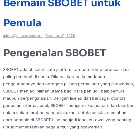
Bermain SBOBET untuk
Pemula
admin@hireseodoctor.com
|
December 21, 2025
Pengenalan SBOBET
SBOBET adalah salah satu platform taruhan online terbesar dan
paling terkenal di dunia. Dikenal karena kemudahan
penggunaannya dan beragam pilihan permainan yang ditawarkan,
SBOBET menjadi pilihan utama bagi para penjudi, baik pemula
maupun berpengalaman. Dengan lisensi dari berbagai otoritas
perjudian internasional, SBOBET menjamin keamanan dan keadilan
dalam setiap taruhan yang dilakukan. Untuk pemula, memahami
cara bermain di SBOBET bisa menjadi langkah awal yang penting
untuk memanfaatkan segala fitur yang ditawarkan.