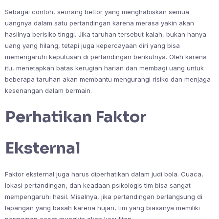
Sebagai contoh, seorang bettor yang menghabiskan semua
uangnya dalam satu pertandingan karena merasa yakin akan
hasilnya berisiko tinggi. Jika taruhan tersebut kalah, bukan hanya
uang yang hilang, tetapi juga kepercayaan diri yang bisa
memengaruhi keputusan di pertandingan berikutnya. Oleh karena
itu, menetapkan batas kerugian harian dan membagi uang untuk
beberapa taruhan akan membantu mengurangi risiko dan menjaga
kesenangan dalam bermain.
Perhatikan Faktor
Eksternal
Faktor eksternal juga harus diperhatikan dalam judi bola. Cuaca,
lokasi pertandingan, dan keadaan psikologis tim bisa sangat
mempengaruhi hasil. Misalnya, jika pertandingan berlangsung di
lapangan yang basah karena hujan, tim yang biasanya memiliki
permainan cepat mungkin akan kesulitan.