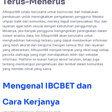
Terus-Menerus
Afbsport88 selalu berusaha untuk berinovasi dan melakukan
pembaruan untuk meningkatkan pengalaman pengguna. Melalui
umpan balik dari komunitas, mereka dapat menyesuaikan fitur dan
layanan agar lebih sesuai dengan kebutuhan penggunanya.
Misalnya, jika banyak pengguna menginginkan peningkatan dalam
sistem analisis data, tim Afbsport88 akan berusaha untuk
menghadirkan teknologi terbaru yang dapat memberikan informasi
yang lebih akurat dan berguna. Dengan semua fitur dan layanan
yang ditawarkan, Afbsport88 menjadi tempat yang ideal bagi setiap
pecinta olahraga yang ingin mendapatkan lebih dari sekadar
informasi. Platform ini bukan hanya about taruhan, tetapi juga
tentang membangun pengetahuan dan terlibat dalam komunitas
yang memiliki minat yang sama.
Mengenal IBCBET dan
Cara Kerjanya