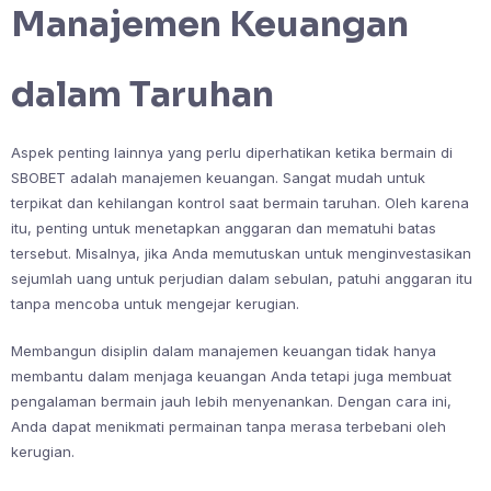
Manajemen Keuangan
dalam Taruhan
Aspek penting lainnya yang perlu diperhatikan ketika bermain di
SBOBET adalah manajemen keuangan. Sangat mudah untuk
terpikat dan kehilangan kontrol saat bermain taruhan. Oleh karena
itu, penting untuk menetapkan anggaran dan mematuhi batas
tersebut. Misalnya, jika Anda memutuskan untuk menginvestasikan
sejumlah uang untuk perjudian dalam sebulan, patuhi anggaran itu
tanpa mencoba untuk mengejar kerugian.
Membangun disiplin dalam manajemen keuangan tidak hanya
membantu dalam menjaga keuangan Anda tetapi juga membuat
pengalaman bermain jauh lebih menyenankan. Dengan cara ini,
Anda dapat menikmati permainan tanpa merasa terbebani oleh
kerugian.