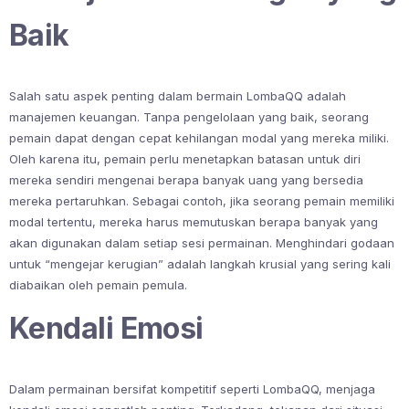
Baik
Salah satu aspek penting dalam bermain LombaQQ adalah
manajemen keuangan. Tanpa pengelolaan yang baik, seorang
pemain dapat dengan cepat kehilangan modal yang mereka miliki.
Oleh karena itu, pemain perlu menetapkan batasan untuk diri
mereka sendiri mengenai berapa banyak uang yang bersedia
mereka pertaruhkan. Sebagai contoh, jika seorang pemain memiliki
modal tertentu, mereka harus memutuskan berapa banyak yang
akan digunakan dalam setiap sesi permainan. Menghindari godaan
untuk “mengejar kerugian” adalah langkah krusial yang sering kali
diabaikan oleh pemain pemula.
Kendali Emosi
Dalam permainan bersifat kompetitif seperti LombaQQ, menjaga