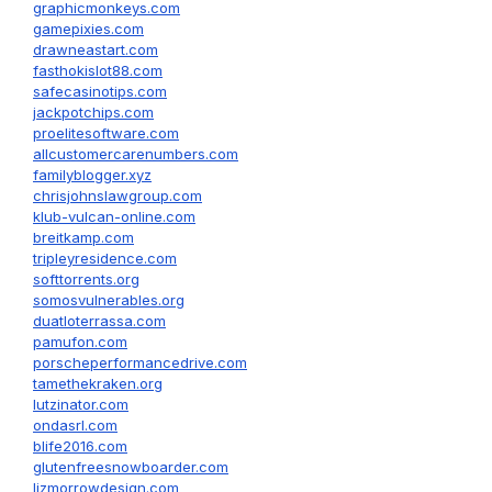
graphicmonkeys.com
gamepixies.com
drawneastart.com
fasthokislot88.com
safecasinotips.com
jackpotchips.com
proelitesoftware.com
allcustomercarenumbers.com
familyblogger.xyz
chrisjohnslawgroup.com
klub-vulcan-online.com
breitkamp.com
tripleyresidence.com
softtorrents.org
somosvulnerables.org
duatloterrassa.com
pamufon.com
porscheperformancedrive.com
tamethekraken.org
lutzinator.com
ondasrl.com
blife2016.com
glutenfreesnowboarder.com
lizmorrowdesign.com