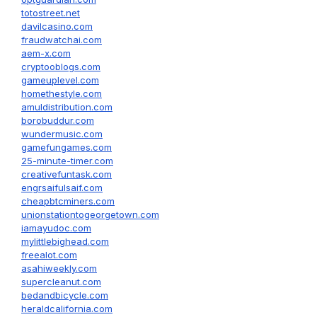
totostreet.net
davilcasino.com
fraudwatchai.com
aem-x.com
cryptooblogs.com
gameuplevel.com
homethestyle.com
amuldistribution.com
borobuddur.com
wundermusic.com
gamefungames.com
25-minute-timer.com
creativefuntask.com
engrsaifulsaif.com
cheapbtcminers.com
unionstationtogeorgetown.com
iamayudoc.com
mylittlebighead.com
freealot.com
asahiweekly.com
supercleanut.com
bedandbicycle.com
heraldcalifornia.com