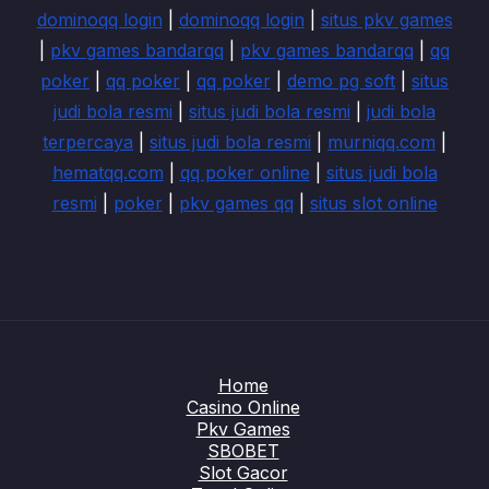
dominoqq login
|
dominoqq login
|
situs pkv games
|
pkv games bandarqq
|
pkv games bandarqq
|
qq
poker
|
qq poker
|
qq poker
|
demo pg soft
|
situs
judi bola resmi
|
situs judi bola resmi
|
judi bola
terpercaya
|
situs judi bola resmi
|
murniqq.com
|
hematqq.com
|
qq poker online
|
situs judi bola
resmi
|
poker
|
pkv games qq
|
situs slot online
Home
Casino Online
Pkv Games
SBOBET
Slot Gacor