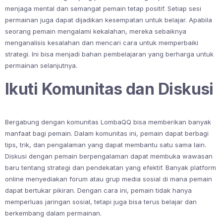
menjaga mental dan semangat pemain tetap positif. Setiap sesi
permainan juga dapat dijadikan kesempatan untuk belajar. Apabila
seorang pemain mengalami kekalahan, mereka sebaiknya
menganalisis kesalahan dan mencari cara untuk memperbaiki
strategi. Ini bisa menjadi bahan pembelajaran yang berharga untuk
permainan selanjutnya.
Ikuti Komunitas dan Diskusi
Bergabung dengan komunitas LombaQQ bisa memberikan banyak
manfaat bagi pemain. Dalam komunitas ini, pemain dapat berbagi
tips, trik, dan pengalaman yang dapat membantu satu sama lain.
Diskusi dengan pemain berpengalaman dapat membuka wawasan
baru tentang strategi dan pendekatan yang efektif. Banyak platform
online menyediakan forum atau grup media sosial di mana pemain
dapat bertukar pikiran. Dengan cara ini, pemain tidak hanya
memperluas jaringan sosial, tetapi juga bisa terus belajar dan
berkembang dalam permainan.