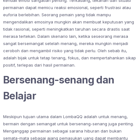
kendali emosi sangatlah penting. Terkadang, tekanan dari situasi
permainan dapat memicu reaksi emosional, seperti frustrasi atau
euforia berlebihan. Seorang pemain yang tidak mampu
mengendalikan emosinya mungkin akan membuat keputusan yang
tidak rasional, seperti meningkatkan taruhan secara drastis saat
merasa tertekan. Dalam skenario lain, ketika seseorang merasa
sangat bersemangat setelah menang, mereka mungkin menjadi
ceroboh dan mengambil risiko yang tidak perlu. Oleh sebab itu,
adalah bijak untuk tetap tenang, fokus, dan mempertahankan sikap
positif, terlepas dari hasil permainan.
Bersenang-senang dan
Belajar
Meskipun tujuan utama dalam LombaQQ adalah untuk menang,
bermain dengan semangat untuk bersenang-senang juga penting.
Menganggap permainan sebagai sarana hiburan dan bukan
semata-mata sebagai ajang pemasukan uang dapat membantu