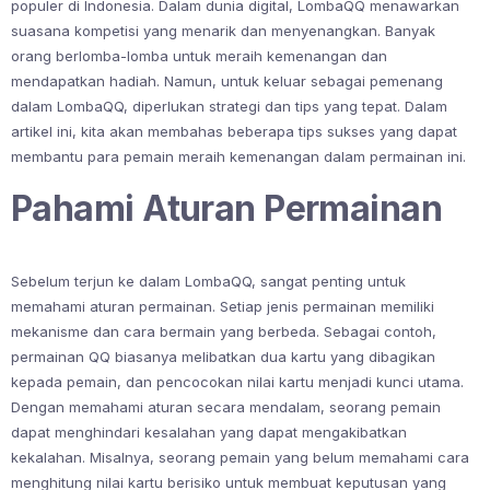
populer di Indonesia. Dalam dunia digital, LombaQQ menawarkan
suasana kompetisi yang menarik dan menyenangkan. Banyak
orang berlomba-lomba untuk meraih kemenangan dan
mendapatkan hadiah. Namun, untuk keluar sebagai pemenang
dalam LombaQQ, diperlukan strategi dan tips yang tepat. Dalam
artikel ini, kita akan membahas beberapa tips sukses yang dapat
membantu para pemain meraih kemenangan dalam permainan ini.
Pahami Aturan Permainan
Sebelum terjun ke dalam LombaQQ, sangat penting untuk
memahami aturan permainan. Setiap jenis permainan memiliki
mekanisme dan cara bermain yang berbeda. Sebagai contoh,
permainan QQ biasanya melibatkan dua kartu yang dibagikan
kepada pemain, dan pencocokan nilai kartu menjadi kunci utama.
Dengan memahami aturan secara mendalam, seorang pemain
dapat menghindari kesalahan yang dapat mengakibatkan
kekalahan. Misalnya, seorang pemain yang belum memahami cara
menghitung nilai kartu berisiko untuk membuat keputusan yang