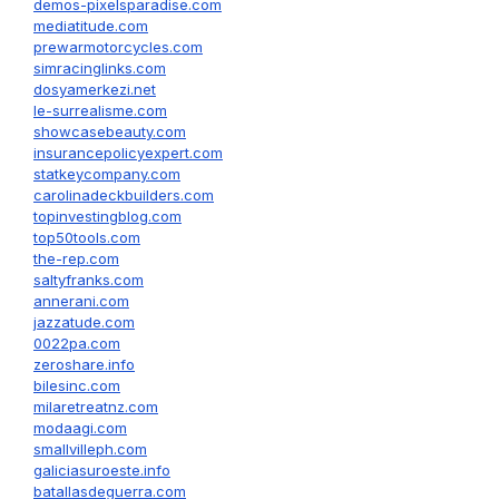
demos-pixelsparadise.com
mediatitude.com
prewarmotorcycles.com
simracinglinks.com
dosyamerkezi.net
le-surrealisme.com
showcasebeauty.com
insurancepolicyexpert.com
statkeycompany.com
carolinadeckbuilders.com
topinvestingblog.com
top50tools.com
the-rep.com
saltyfranks.com
annerani.com
jazzatude.com
0022pa.com
zeroshare.info
bilesinc.com
milaretreatnz.com
modaagi.com
smallvilleph.com
galiciasuroeste.info
batallasdeguerra.com