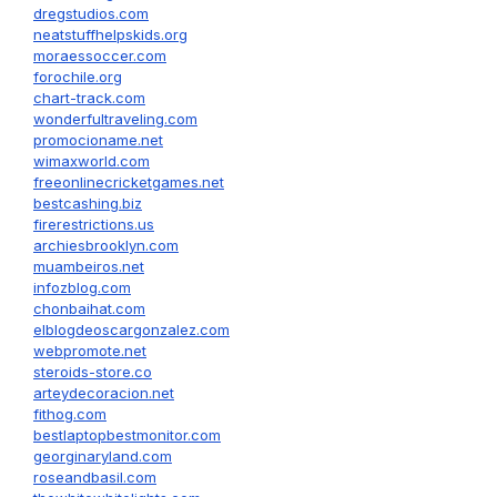
dregstudios.com
neatstuffhelpskids.org
moraessoccer.com
forochile.org
chart-track.com
wonderfultraveling.com
promocioname.net
wimaxworld.com
freeonlinecricketgames.net
bestcashing.biz
firerestrictions.us
archiesbrooklyn.com
muambeiros.net
infozblog.com
chonbaihat.com
elblogdeoscargonzalez.com
webpromote.net
steroids-store.co
arteydecoracion.net
fithog.com
bestlaptopbestmonitor.com
georginaryland.com
roseandbasil.com