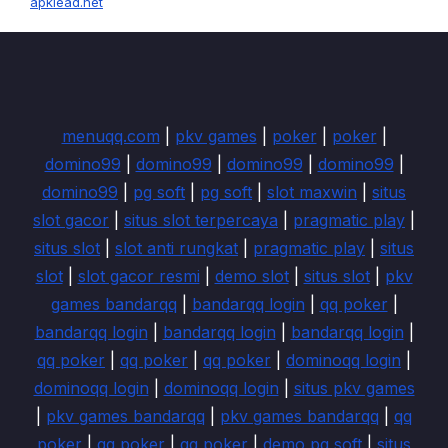
apklead.net
menuqq.com
|
pkv games
|
poker
|
poker
|
domino99
|
domino99
|
domino99
|
domino99
|
domino99
|
pg soft
|
pg soft
|
slot maxwin
|
situs
slot gacor
|
situs slot terpercaya
|
pragmatic play
|
situs slot
|
slot anti rungkat
|
pragmatic play
|
situs
slot
|
slot gacor resmi
|
demo slot
|
situs slot
|
pkv
games bandarqq
|
bandarqq login
|
qq poker
|
bandarqq login
|
bandarqq login
|
bandarqq login
|
qq poker
|
qq poker
|
qq poker
|
dominoqq login
|
dominoqq login
|
dominoqq login
|
situs pkv games
|
pkv games bandarqq
|
pkv games bandarqq
|
qq
poker
|
qq poker
|
qq poker
|
demo pg soft
|
situs