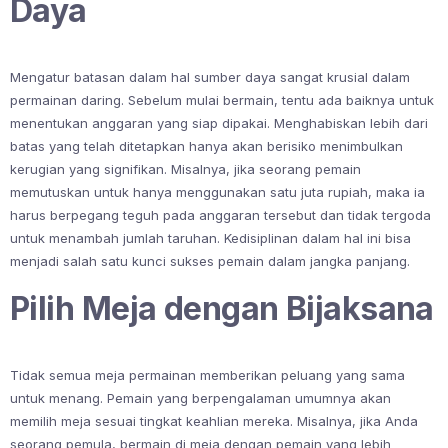
Daya
Mengatur batasan dalam hal sumber daya sangat krusial dalam
permainan daring. Sebelum mulai bermain, tentu ada baiknya untuk
menentukan anggaran yang siap dipakai. Menghabiskan lebih dari
batas yang telah ditetapkan hanya akan berisiko menimbulkan
kerugian yang signifikan. Misalnya, jika seorang pemain
memutuskan untuk hanya menggunakan satu juta rupiah, maka ia
harus berpegang teguh pada anggaran tersebut dan tidak tergoda
untuk menambah jumlah taruhan. Kedisiplinan dalam hal ini bisa
menjadi salah satu kunci sukses pemain dalam jangka panjang.
Pilih Meja dengan Bijaksana
Tidak semua meja permainan memberikan peluang yang sama
untuk menang. Pemain yang berpengalaman umumnya akan
memilih meja sesuai tingkat keahlian mereka. Misalnya, jika Anda
seorang pemula, bermain di meja dengan pemain yang lebih