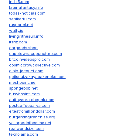
in-hi5.com
krainafantasy.info
todas-noticias.com
senikartu.com
rusportal.net
watty.io
livinginthesun.info
itsriz.com
cargoods.shop
capetownacupuncture.com
bitcoinvideospro.com
cosmiccrowcollective.com
alain-jacquet.com
gotisouizakayabakeneko.com
meshpoint.me
spongebob.net
busyboxintl.com
auttayanratchapak.com
postcoffeebarva.com
elteatromilliondollar.com
burgerkingfranchise.org
vallarpadathamma.net
realworldsize.com
teknolama.com