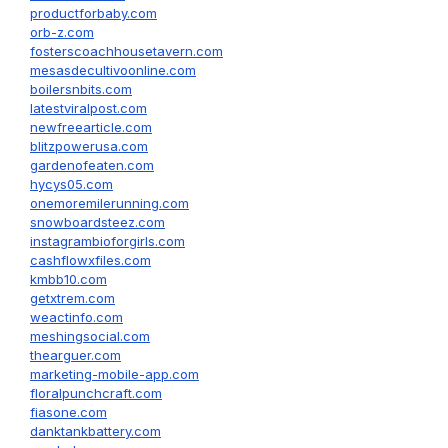
productforbaby.com
orb-z.com
fosterscoachhousetavern.com
mesasdecultivoonline.com
boilersnbits.com
latestviralpost.com
newfreearticle.com
blitzpowerusa.com
gardenofeaten.com
hycys05.com
onemoremilerunning.com
snowboardsteez.com
instagrambioforgirls.com
cashflowxfiles.com
kmbb10.com
getxtrem.com
weactinfo.com
meshingsocial.com
thearguer.com
marketing-mobile-app.com
floralpunchcraft.com
fiasone.com
danktankbattery.com