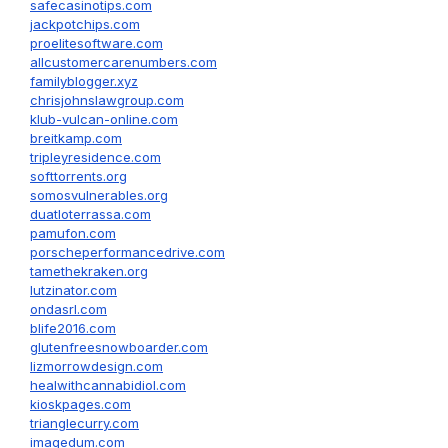
safecasinotips.com
jackpotchips.com
proelitesoftware.com
allcustomercarenumbers.com
familyblogger.xyz
chrisjohnslawgroup.com
klub-vulcan-online.com
breitkamp.com
tripleyresidence.com
softtorrents.org
somosvulnerables.org
duatloterrassa.com
pamufon.com
porscheperformancedrive.com
tamethekraken.org
lutzinator.com
ondasrl.com
blife2016.com
glutenfreesnowboarder.com
lizmorrowdesign.com
healwithcannabidiol.com
kioskpages.com
trianglecurry.com
imagedum.com