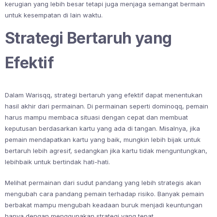
kerugian yang lebih besar tetapi juga menjaga semangat bermain
untuk kesempatan di lain waktu.
Strategi Bertaruh yang
Efektif
Dalam Warisqq, strategi bertaruh yang efektif dapat menentukan
hasil akhir dari permainan. Di permainan seperti dominoqq, pemain
harus mampu membaca situasi dengan cepat dan membuat
keputusan berdasarkan kartu yang ada di tangan. Misalnya, jika
pemain mendapatkan kartu yang baik, mungkin lebih bijak untuk
bertaruh lebih agresif, sedangkan jika kartu tidak menguntungkan,
lebihbaik untuk bertindak hati-hati.
Melihat permainan dari sudut pandang yang lebih strategis akan
mengubah cara pandang pemain terhadap risiko. Banyak pemain
berbakat mampu mengubah keadaan buruk menjadi keuntungan
hanya dengan menggunakan strategi yang tepat.