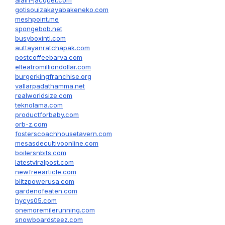
gotisouizakayabakeneko.com
meshpoint.me
spongebob.net
busyboxintl.com
auttayanratchapak.com
postcoffeebarva.com
elteatromilliondollar.com
burgerkingfranchise.org
vallarpadathamma.net
realworldsize.com
teknolama.com
productforbaby.com
orb-z.com
fosterscoachhousetavern.com
mesasdecultivoonline.com
boilersnbits.com
latestviralpost.com
newfreearticle.com
blitzpowerusa.com
gardenofeaten.com
hycys05.com
onemoremilerunning.com
snowboardsteez.com