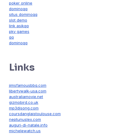
poker online
dominoqq
situs dominoqq
slot demo
link asikqq
pkv games
qq
dominoqq
Links
jimsfamousbbq.com
libertywalk-usa.com
australiamovie.net
gizmobird.co.uk
mp3djsong.com
coursdanglaistoulouse.com
neptunuslex.com
auguri-di-natale.info
michelewatch.us