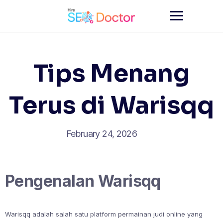
Skip
to
content
Tips Menang
Terus di Warisqq
February 24, 2026
Pengenalan Warisqq
Warisqq adalah salah satu platform permainan judi online yang