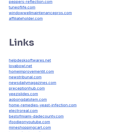
peppers-reflection.com
tuneoflife.com
windowwellmaintenancepros.com
affiliateholder.com
Links
helpdesksoftwares.net
lovabowl.net
homeimprovementit.com
newstribunal.com
newsdailymagazines.com
preceptionhub.com
yeezislides.com
aobongdatotem.com
home-remedies-yeast-infection.com
electroreal.com
bestofmiami-dadecounty.com
ifoodieonyoutube.com
mineshoppingcart.com