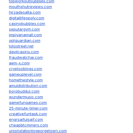
topworkoutsupplies.com
mouthshutreviews.com
hirzadesalta.com
digitallifeopoly.com
casinobubbles.com
seputargym.com
impiyanamall.com
optguardian.com
totostreet.net
davilcasino.com
fraudwatchai.com
aem-x.com
cryptooblogs.com
gameuplevel.com
homethestyle.com
amuldistribution.com
borobuddur.com
wundermusic.com
gamefungames.com
25-minute-timer.com
creativefuntask.com
engrsaifulsaif.com
cheapbtcminers.com
unionstationtogeorgetown.com