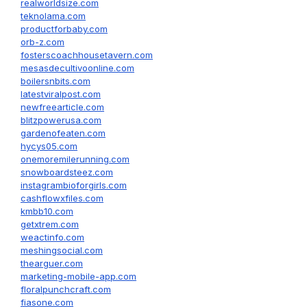
realworldsize.com
teknolama.com
productforbaby.com
orb-z.com
fosterscoachhousetavern.com
mesasdecultivoonline.com
boilersnbits.com
latestviralpost.com
newfreearticle.com
blitzpowerusa.com
gardenofeaten.com
hycys05.com
onemoremilerunning.com
snowboardsteez.com
instagrambioforgirls.com
cashflowxfiles.com
kmbb10.com
getxtrem.com
weactinfo.com
meshingsocial.com
thearguer.com
marketing-mobile-app.com
floralpunchcraft.com
fiasone.com