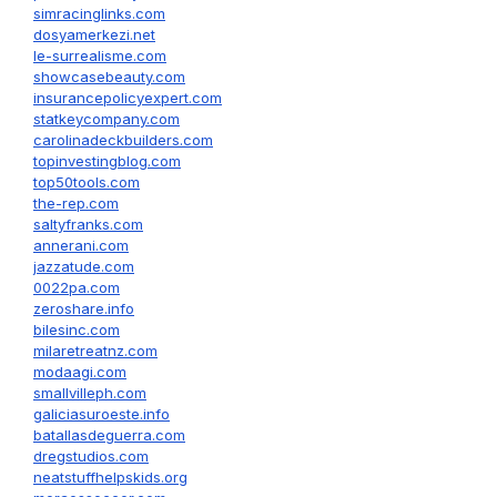
simracinglinks.com
dosyamerkezi.net
le-surrealisme.com
showcasebeauty.com
insurancepolicyexpert.com
statkeycompany.com
carolinadeckbuilders.com
topinvestingblog.com
top50tools.com
the-rep.com
saltyfranks.com
annerani.com
jazzatude.com
0022pa.com
zeroshare.info
bilesinc.com
milaretreatnz.com
modaagi.com
smallvilleph.com
galiciasuroeste.info
batallasdeguerra.com
dregstudios.com
neatstuffhelpskids.org