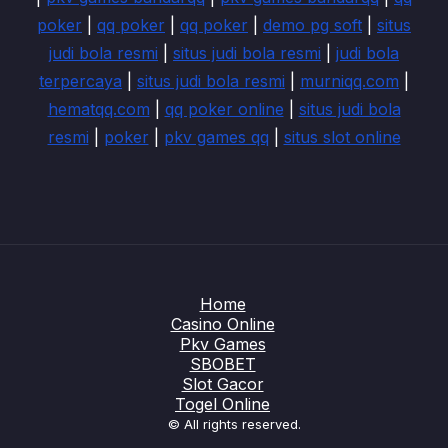
poker
|
qq poker
|
qq poker
|
demo pg soft
|
situs
judi bola resmi
|
situs judi bola resmi
|
judi bola
terpercaya
|
situs judi bola resmi
|
murniqq.com
|
hematqq.com
|
qq poker online
|
situs judi bola
resmi
|
poker
|
pkv games qq
|
situs slot online
Home
Casino Online
Pkv Games
SBOBET
Slot Gacor
Togel Online
© All rights reserved.