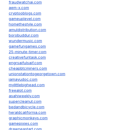
fraudwatchai.com
aem-x.com
cryptooblogs.com
gameuplevel.com
homethestyle.com
amuldistribution.com
borobuddur.com
wundermusic.com
gamefungames.com
25-minute-timer.com
creativefuntask.com
engrsaifulsaif.com
cheapbtcminers.com
unionstationtogeorgetown.com
iamayudoc.com
mylittlebighead.com
freealot.com
asahiweekly.com
supercleanut.com
bedandbicycle.com
heraldcalifornia.com
graphicmonkeys.com
gamepixies.com
drawneastart.com