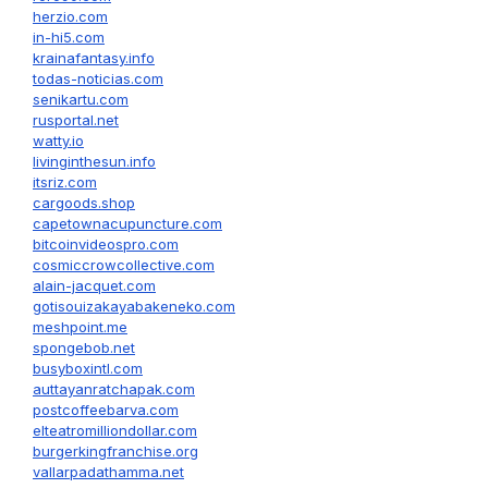
herzio.com
in-hi5.com
krainafantasy.info
todas-noticias.com
senikartu.com
rusportal.net
watty.io
livinginthesun.info
itsriz.com
cargoods.shop
capetownacupuncture.com
bitcoinvideospro.com
cosmiccrowcollective.com
alain-jacquet.com
gotisouizakayabakeneko.com
meshpoint.me
spongebob.net
busyboxintl.com
auttayanratchapak.com
postcoffeebarva.com
elteatromilliondollar.com
burgerkingfranchise.org
vallarpadathamma.net