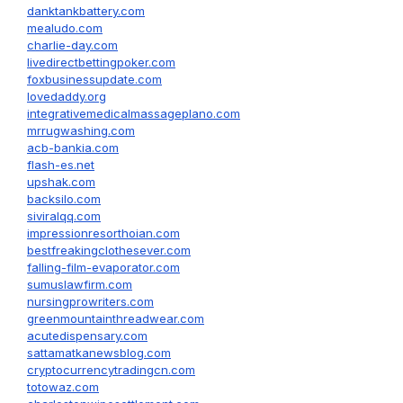
danktankbattery.com
mealudo.com
charlie-day.com
livedirectbettingpoker.com
foxbusinessupdate.com
lovedaddy.org
integrativemedicalmassageplano.com
mrrugwashing.com
acb-bankia.com
flash-es.net
upshak.com
backsilo.com
siviralqq.com
impressionresorthoian.com
bestfreakingclothesever.com
falling-film-evaporator.com
sumuslawfirm.com
nursingprowriters.com
greenmountainthreadwear.com
acutedispensary.com
sattamatkanewsblog.com
cryptocurrencytradingcn.com
totowaz.com