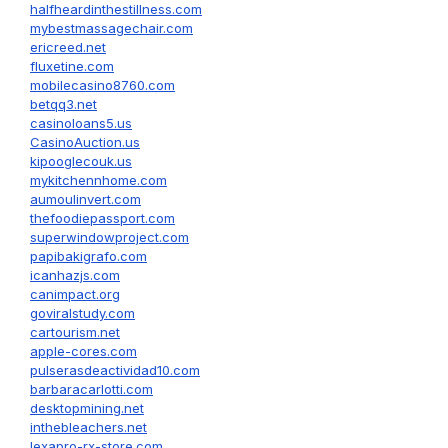
halfheardinthestillness.com
mybestmassagechair.com
ericreed.net
fluxetine.com
mobilecasino8760.com
betqq3.net
casinoloans5.us
CasinoAuction.us
kipooglecouk.us
mykitchennhome.com
aumoulinvert.com
thefoodiepassport.com
superwindowproject.com
papibakigrafo.com
icanhazjs.com
canimpact.org
goviralstudy.com
cartourism.net
apple-cores.com
pulserasdeactividad10.com
barbaracarlotti.com
desktopmining.net
inthebleachers.net
lexapro-rx-store.com