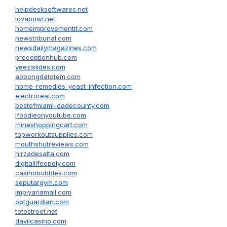
helpdesksoftwares.net
lovabowl.net
homeimprovementit.com
newstribunal.com
newsdailymagazines.com
preceptionhub.com
yeezislides.com
aobongdatotem.com
home-remedies-yeast-infection.com
electroreal.com
bestofmiami-dadecounty.com
ifoodieonyoutube.com
mineshoppingcart.com
topworkoutsupplies.com
mouthshutreviews.com
hirzadesalta.com
digitallifeopoly.com
casinobubbles.com
seputargym.com
impiyanamall.com
optguardian.com
totostreet.net
davilcasino.com