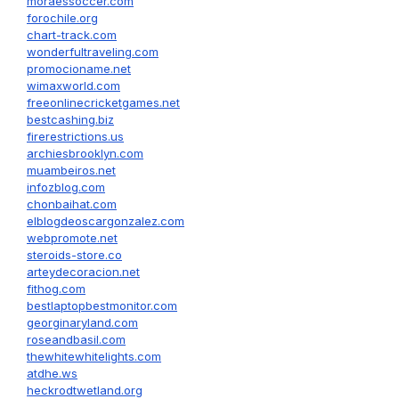
moraessoccer.com
forochile.org
chart-track.com
wonderfultraveling.com
promocioname.net
wimaxworld.com
freeonlinecricketgames.net
bestcashing.biz
firerestrictions.us
archiesbrooklyn.com
muambeiros.net
infozblog.com
chonbaihat.com
elblogdeoscargonzalez.com
webpromote.net
steroids-store.co
arteydecoracion.net
fithog.com
bestlaptopbestmonitor.com
georginaryland.com
roseandbasil.com
thewhitewhitelights.com
atdhe.ws
heckrodtwetland.org