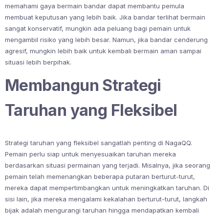
memahami gaya bermain bandar dapat membantu pemula
membuat keputusan yang lebih baik. Jika bandar terlihat bermain
sangat konservatif, mungkin ada peluang bagi pemain untuk
mengambil risiko yang lebih besar. Namun, jika bandar cenderung
agresif, mungkin lebih baik untuk kembali bermain aman sampai
situasi lebih berpihak.
Membangun Strategi
Taruhan yang Fleksibel
Strategi taruhan yang fleksibel sangatlah penting di NagaQQ.
Pemain perlu siap untuk menyesuaikan taruhan mereka
berdasarkan situasi permainan yang terjadi. Misalnya, jika seorang
pemain telah memenangkan beberapa putaran berturut-turut,
mereka dapat mempertimbangkan untuk meningkatkan taruhan. Di
sisi lain, jika mereka mengalami kekalahan berturut-turut, langkah
bijak adalah mengurangi taruhan hingga mendapatkan kembali