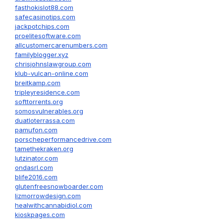
fasthokislot88.com
safecasinotips.com
jackpotchips.com
proelitesoftware.com
allcustomercarenumbers.com
familyblogger.xyz
chrisjohnslawgroup.com
klub-vulcan-online.com
breitkamp.com
tripleyresidence.com
softtorrents.org
somosvulnerables.org
duatloterrassa.com
pamufon.com
porscheperformancedrive.com
tamethekraken.org
lutzinator.com
ondasrl.com
blife2016.com
glutenfreesnowboarder.com
lizmorrowdesign.com
healwithcannabidiol.com
kioskpages.com