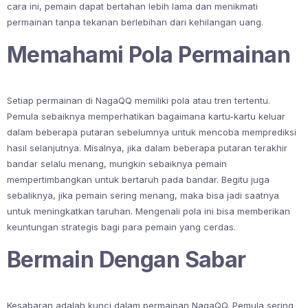
cara ini, pemain dapat bertahan lebih lama dan menikmati
permainan tanpa tekanan berlebihan dari kehilangan uang.
Memahami Pola Permainan
Setiap permainan di NagaQQ memiliki pola atau tren tertentu.
Pemula sebaiknya memperhatikan bagaimana kartu-kartu keluar
dalam beberapa putaran sebelumnya untuk mencoba memprediksi
hasil selanjutnya. Misalnya, jika dalam beberapa putaran terakhir
bandar selalu menang, mungkin sebaiknya pemain
mempertimbangkan untuk bertaruh pada bandar. Begitu juga
sebaliknya, jika pemain sering menang, maka bisa jadi saatnya
untuk meningkatkan taruhan. Mengenali pola ini bisa memberikan
keuntungan strategis bagi para pemain yang cerdas.
Bermain Dengan Sabar
Kesabaran adalah kunci dalam permainan NagaQQ. Pemula sering