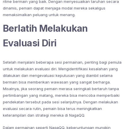
ritme bermain yang baik. Dengan menyesuaikan taruhan secara
dinamis, pemain dapat menjaga modal mereka sekaligus
memaksimalkan peluang untuk menang.
Berlatih Melakukan
Evaluasi Diri
Setelah menjalani beberapa sesi permainan, penting bagi pemula
untuk melakukan evaluasi diri. Mengidentifikasi kesalahan yang
dilakukan dan mengevaluasi keputusan yang diambil selama
bermain bisa memberikan wawasan yang sangat berharga.
Misalnya, jika seorang pemain merasa seringkali bertaruh tanpa
pertimbangan yang matang, mereka bisa mencoba memperbaiki
pendekatan tersebut pada sesi selanjutnya. Dengan melakukan
evaluasi secara rutin, pemain bisa terus meningkatkan
keterampilan dan strategi mereka di NagaQQ.
Dalam permainan seperti NagaQQ, keberuntungan mungkin