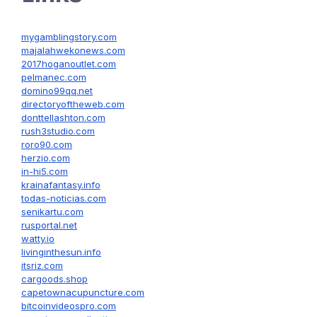
mygamblingstory.com
majalahwekonews.com
2017hoganoutlet.com
pelmanec.com
domino99qq.net
directoryoftheweb.com
donttellashton.com
rush3studio.com
roro90.com
herzio.com
in-hi5.com
krainafantasy.info
todas-noticias.com
senikartu.com
rusportal.net
watty.io
livinginthesun.info
itsriz.com
cargoods.shop
capetownacupuncture.com
bitcoinvideospro.com