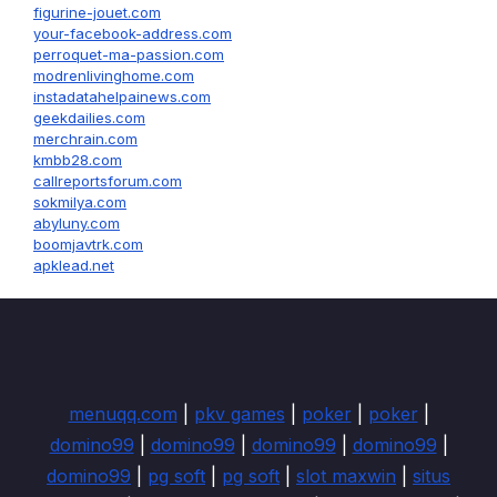
figurine-jouet.com
your-facebook-address.com
perroquet-ma-passion.com
modrenlivinghome.com
instadatahelpainews.com
geekdailies.com
merchrain.com
kmbb28.com
callreportsforum.com
sokmilya.com
abyluny.com
boomjavtrk.com
apklead.net
menuqq.com
|
pkv games
|
poker
|
poker
|
domino99
|
domino99
|
domino99
|
domino99
|
domino99
|
pg soft
|
pg soft
|
slot maxwin
|
situs