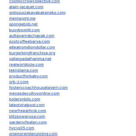
cosmiccrowcollective.com
alain-jacquet.com
gotisouizakayabakeneko.com
meshpoint.me
spongebob.net
busyboxintl.com
auttayanratchapak.com
postcoffeebarva.com
elteatromilliondollar.com
burgerkingfranchise.org
vallarpadathamma.net
realworldsize.com
teknolama.com
productforbaby.com
orb-z.com
fosterscoachhousetavern.com
mesasdecultivoonline.com
boilersnbits.com
latestviralpost.com
newfreearticle.com
blitzpowerusa.com
gardenofeaten.com
hycys05.com
onemoremilerunning.com