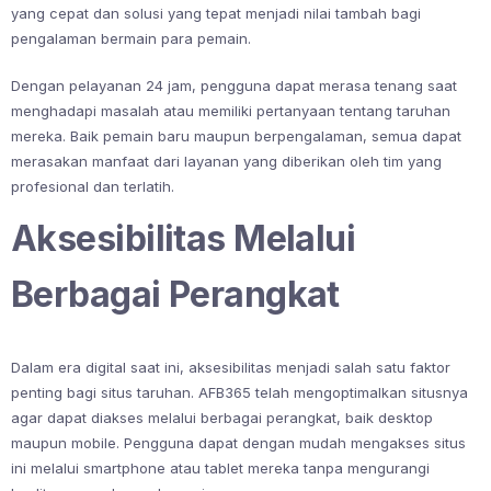
yang cepat dan solusi yang tepat menjadi nilai tambah bagi
pengalaman bermain para pemain.
Dengan pelayanan 24 jam, pengguna dapat merasa tenang saat
menghadapi masalah atau memiliki pertanyaan tentang taruhan
mereka. Baik pemain baru maupun berpengalaman, semua dapat
merasakan manfaat dari layanan yang diberikan oleh tim yang
profesional dan terlatih.
Aksesibilitas Melalui
Berbagai Perangkat
Dalam era digital saat ini, aksesibilitas menjadi salah satu faktor
penting bagi situs taruhan. AFB365 telah mengoptimalkan situsnya
agar dapat diakses melalui berbagai perangkat, baik desktop
maupun mobile. Pengguna dapat dengan mudah mengakses situs
ini melalui smartphone atau tablet mereka tanpa mengurangi