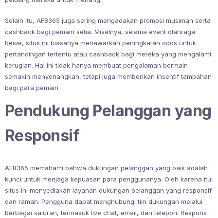
Selain itu, AFB365 juga sering mengadakan promosi musiman serta
cashback bagi pemain setia. Misalnya, selama event olahraga
besar, situs ini biasanya menawarkan peningkatan odds untuk
pertandingan tertentu atau cashback bagi mereka yang mengalami
kerugian. Hal ini tidak hanya membuat pengalaman bermain
semakin menyenangkan, tetapi juga memberikan insentif tambahan
bagi para pemain.
Pendukung Pelanggan yang
Responsif
AFB365 memahami bahwa dukungan pelanggan yang baik adalah
kunci untuk menjaga kepuasan para penggunanya. Oleh karena itu,
situs ini menyediakan layanan dukungan pelanggan yang responsif
dan ramah. Pengguna dapat menghubungi tim dukungan melalui
berbagai saluran, termasuk live chat, email, dan telepon. Respons