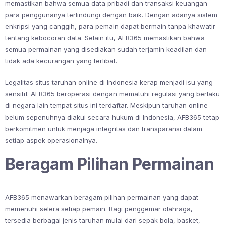
memastikan bahwa semua data pribadi dan transaksi keuangan
para penggunanya terlindungi dengan baik. Dengan adanya sistem
enkripsi yang canggih, para pemain dapat bermain tanpa khawatir
tentang kebocoran data. Selain itu, AFB365 memastikan bahwa
semua permainan yang disediakan sudah terjamin keadilan dan
tidak ada kecurangan yang terlibat.
Legalitas situs taruhan online di Indonesia kerap menjadi isu yang
sensitif. AFB365 beroperasi dengan mematuhi regulasi yang berlaku
di negara lain tempat situs ini terdaftar. Meskipun taruhan online
belum sepenuhnya diakui secara hukum di Indonesia, AFB365 tetap
berkomitmen untuk menjaga integritas dan transparansi dalam
setiap aspek operasionalnya.
Beragam Pilihan Permainan
AFB365 menawarkan beragam pilihan permainan yang dapat
memenuhi selera setiap pemain. Bagi penggemar olahraga,
tersedia berbagai jenis taruhan mulai dari sepak bola, basket,