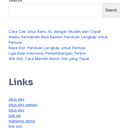
Search
Search
Cara Cek Umur Kartu XL dengan Mudah dan Cepat
Waktu Permainan Bola Basket: Panduan Lengkap untuk
Pemula
Raya Slot: Panduan Lengkap untuk Pemula
Liga Bola Indonesia: Perkembangan Terkini
Ahli Slot: Cara Memilih Mesin Slot yang Tepat
Links
situs pkv
situs pkv games
situs pkv
judi qq
mahjong demo
link slot