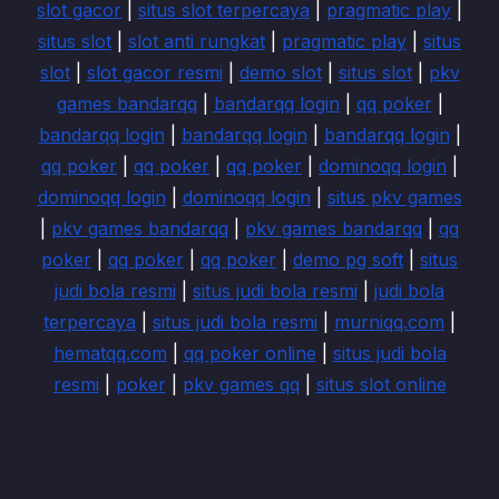
slot gacor
|
situs slot terpercaya
|
pragmatic play
|
situs slot
|
slot anti rungkat
|
pragmatic play
|
situs
slot
|
slot gacor resmi
|
demo slot
|
situs slot
|
pkv
games bandarqq
|
bandarqq login
|
qq poker
|
bandarqq login
|
bandarqq login
|
bandarqq login
|
qq poker
|
qq poker
|
qq poker
|
dominoqq login
|
dominoqq login
|
dominoqq login
|
situs pkv games
|
pkv games bandarqq
|
pkv games bandarqq
|
qq
poker
|
qq poker
|
qq poker
|
demo pg soft
|
situs
judi bola resmi
|
situs judi bola resmi
|
judi bola
terpercaya
|
situs judi bola resmi
|
murniqq.com
|
hematqq.com
|
qq poker online
|
situs judi bola
resmi
|
poker
|
pkv games qq
|
situs slot online