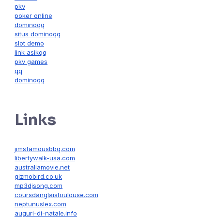
pkv
poker online
dominoqq
situs dominoqq
slot demo
link asikqq
pkv games
qq
dominoqq
Links
jimsfamousbbq.com
libertywalk-usa.com
australiamovie.net
gizmobird.co.uk
mp3djsong.com
coursdanglaistoulouse.com
neptunuslex.com
auguri-di-natale.info