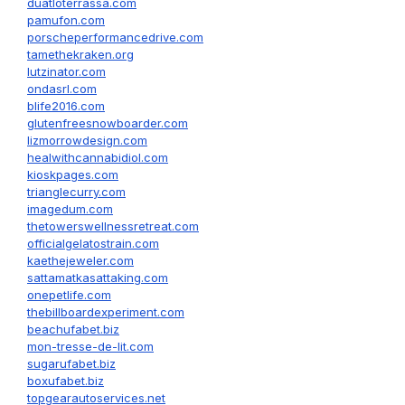
duatloterrassa.com
pamufon.com
porscheperformancedrive.com
tamethekraken.org
lutzinator.com
ondasrl.com
blife2016.com
glutenfreesnowboarder.com
lizmorrowdesign.com
healwithcannabidiol.com
kioskpages.com
trianglecurry.com
imagedum.com
thetowerswellnessretreat.com
officialgelatostrain.com
kaethejeweler.com
sattamatkasattaking.com
onepetlife.com
thebillboardexperiment.com
beachufabet.biz
mon-tresse-de-lit.com
sugarufabet.biz
boxufabet.biz
topgearautoservices.net