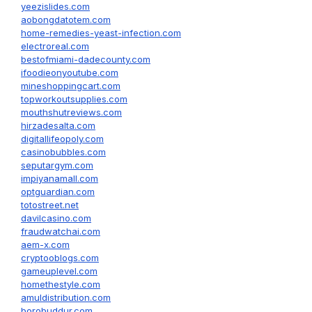
yeezislides.com
aobongdatotem.com
home-remedies-yeast-infection.com
electroreal.com
bestofmiami-dadecounty.com
ifoodieonyoutube.com
mineshoppingcart.com
topworkoutsupplies.com
mouthshutreviews.com
hirzadesalta.com
digitallifeopoly.com
casinobubbles.com
seputargym.com
impiyanamall.com
optguardian.com
totostreet.net
davilcasino.com
fraudwatchai.com
aem-x.com
cryptooblogs.com
gameuplevel.com
homethestyle.com
amuldistribution.com
borobuddur.com