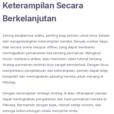
Keterampilan Secara
Berkelanjutan
Seiring berjalannya waktu, penting bagi pemain untuk terus belajar
dan mengembangkan keterampilan mereka. Banyak sumber daya,
baik secara online maupun offline, yang dapat membantu
meningkatkan pemahaman kita tentang permainan. Mengikuti
forum, membaca artikel, atau menonton video tutorial tentang
strategi permainan tertentu bisa sangat bermanfaat. Dengan terus
memperbarui pengetahuan dan keterampilan, pemain dapat tetap
kompetitif dan meningkatkan peluang mereka untuk menang di
Pitbulqq.
Dengan menerapkan strategi-strategi di atas, diharapkan pemain
dapat meningkatkan pengalaman dan hasil permainan mereka di
Pitbulqq. Bermainlah dengan bijak, nikmati setiap momen, dan
semoga keberuntungan selalu menyertai Anda.