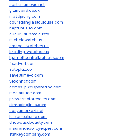
australiamovie.net
gizmobird.co.uk
mp3djsong.com
coursdanglaistoulouse.com
neptunuslex.com
auguri-di-natale.info
michelewatch.us
omega--watches.us
breitling-watches.us
tgarnettcentrallautoads.com
fixadvert.com
autopluz.co
save3time-c.com
vexonhcf.com
demos-pixelsparadise.com
mediatitude.com
prewarmotorcycles.com
simracinglinks.com
dosyamerkezi.net
le-surrealisme.com
showcasebeauty.com
insurancepolicyexpert.com
statkeycompany.com