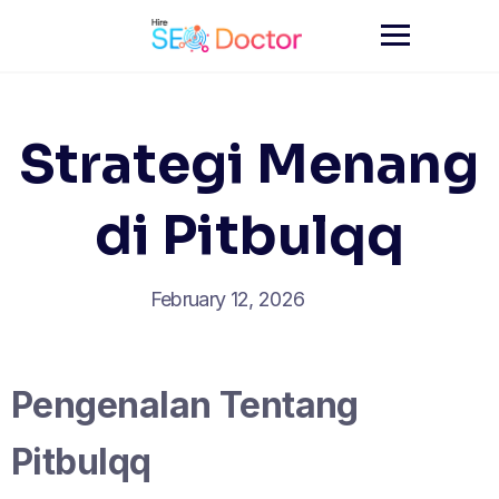
Skip
to
content
Strategi Menang
di Pitbulqq
February 12, 2026
Pengenalan Tentang
Pitbulqq