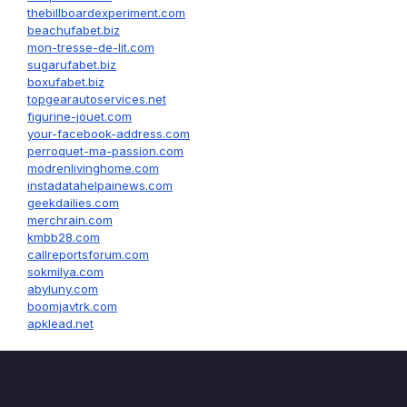
thebillboardexperiment.com
beachufabet.biz
mon-tresse-de-lit.com
sugarufabet.biz
boxufabet.biz
topgearautoservices.net
figurine-jouet.com
your-facebook-address.com
perroquet-ma-passion.com
modrenlivinghome.com
instadatahelpainews.com
geekdailies.com
merchrain.com
kmbb28.com
callreportsforum.com
sokmilya.com
abyluny.com
boomjavtrk.com
apklead.net