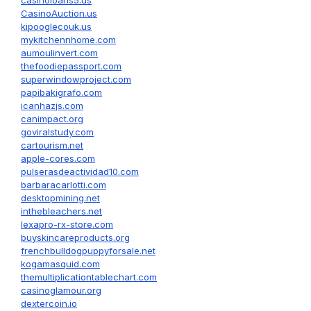
CasinoAuction.us
kipooglecouk.us
mykitchennhome.com
aumoulinvert.com
thefoodiepassport.com
superwindowproject.com
papibakigrafo.com
icanhazjs.com
canimpact.org
goviralstudy.com
cartourism.net
apple-cores.com
pulserasdeactividad10.com
barbaracarlotti.com
desktopmining.net
inthebleachers.net
lexapro-rx-store.com
buyskincareproducts.org
frenchbulldogpuppyforsale.net
kogamasquid.com
themultiplicationtablechart.com
casinoglamour.org
dextercoin.io