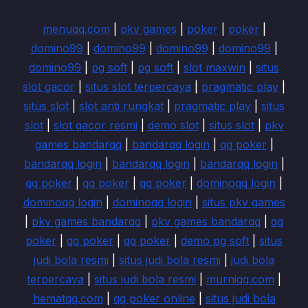
menuqq.com
|
pkv games
|
poker
|
poker
|
domino99
|
domino99
|
domino99
|
domino99
|
domino99
|
pg soft
|
pg soft
|
slot maxwin
|
situs
slot gacor
|
situs slot terpercaya
|
pragmatic play
|
situs slot
|
slot anti rungkat
|
pragmatic play
|
situs
slot
|
slot gacor resmi
|
demo slot
|
situs slot
|
pkv
games bandarqq
|
bandarqq login
|
qq poker
|
bandarqq login
|
bandarqq login
|
bandarqq login
|
qq poker
|
qq poker
|
qq poker
|
dominoqq login
|
dominoqq login
|
dominoqq login
|
situs pkv games
|
pkv games bandarqq
|
pkv games bandarqq
|
qq
poker
|
qq poker
|
qq poker
|
demo pg soft
|
situs
judi bola resmi
|
situs judi bola resmi
|
judi bola
terpercaya
|
situs judi bola resmi
|
murniqq.com
|
hematqq.com
|
qq poker online
|
situs judi bola