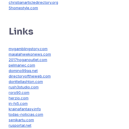
christianarticledirectory.org
5homestyle.com
Links
mygamblingstory.com
majalahwekonews.com
2017hoganoutlet.com
pelmanec.com
domino99qq.net
directoryoftheweb.com
donttellashton.com
rush3studio.com
roro90.com
herzio.com
in-hi5.com
krainafantasy.info
todas-noticias.com
senikartu.com
rusportal.net