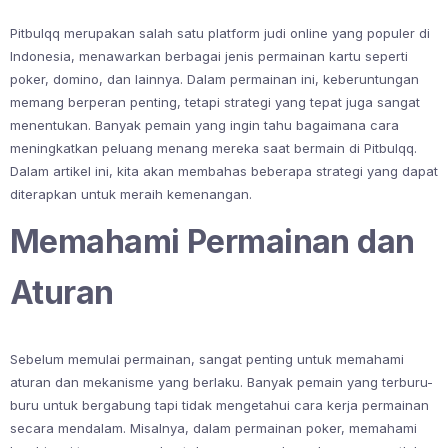
Pitbulqq merupakan salah satu platform judi online yang populer di
Indonesia, menawarkan berbagai jenis permainan kartu seperti
poker, domino, dan lainnya. Dalam permainan ini, keberuntungan
memang berperan penting, tetapi strategi yang tepat juga sangat
menentukan. Banyak pemain yang ingin tahu bagaimana cara
meningkatkan peluang menang mereka saat bermain di Pitbulqq.
Dalam artikel ini, kita akan membahas beberapa strategi yang dapat
diterapkan untuk meraih kemenangan.
Memahami Permainan dan
Aturan
Sebelum memulai permainan, sangat penting untuk memahami
aturan dan mekanisme yang berlaku. Banyak pemain yang terburu-
buru untuk bergabung tapi tidak mengetahui cara kerja permainan
secara mendalam. Misalnya, dalam permainan poker, memahami