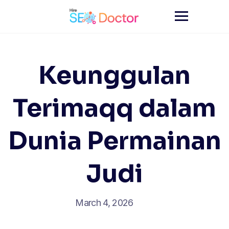
Skip
to
content
Keunggulan
Terimaqq dalam
Dunia Permainan
Judi
March 4, 2026