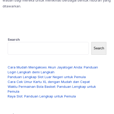
wadah bagi mereka untuk menikmati berbagai bentuk hiburan yang
ditawarkan.
Search
Search
Cara Mudah Mengakses Akun Jayatogel Anda: Panduan
Login Langkah demi Langkah
Panduan Lengkap Slot Luar Negeri untuk Pemula
Cara Cek Umur Kartu XL dengan Mudah dan Cepat
Waktu Permainan Bola Basket: Panduan Lengkap untuk
Pemula
Raya Slot: Panduan Lengkap untuk Pemula