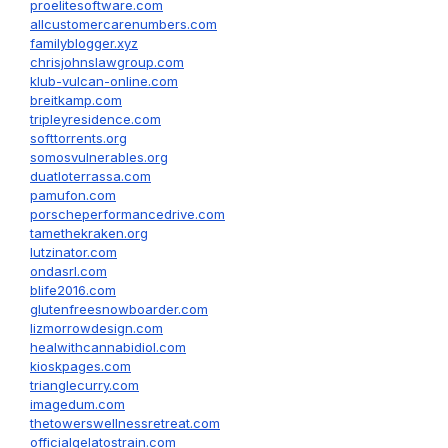
proelitesoftware.com
allcustomercarenumbers.com
familyblogger.xyz
chrisjohnslawgroup.com
klub-vulcan-online.com
breitkamp.com
tripleyresidence.com
softtorrents.org
somosvulnerables.org
duatloterrassa.com
pamufon.com
porscheperformancedrive.com
tamethekraken.org
lutzinator.com
ondasrl.com
blife2016.com
glutenfreesnowboarder.com
lizmorrowdesign.com
healwithcannabidiol.com
kioskpages.com
trianglecurry.com
imagedum.com
thetowerswellnessretreat.com
officialgelatostrain.com