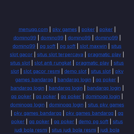
menuqq.com
|
pkv games
|
poker
|
poker
|
domino99
|
domino99
|
domino99
|
domino99
|
domino99
|
pg soft
|
pg soft
|
slot maxwin
|
situs
slot gacor
|
situs slot terpercaya
|
pragmatic play
|
situs slot
|
slot anti rungkat
|
pragmatic play
|
situs
slot
|
slot gacor resmi
|
demo slot
|
situs slot
|
pkv
games bandarqq
|
bandarqq login
|
qq poker
|
bandarqq login
|
bandarqq login
|
bandarqq login
|
qq poker
|
qq poker
|
qq poker
|
dominoqq login
|
dominoqq login
|
dominoqq login
|
situs pkv games
|
pkv games bandarqq
|
pkv games bandarqq
|
qq
poker
|
qq poker
|
qq poker
|
demo pg soft
|
situs
judi bola resmi
|
situs judi bola resmi
|
judi bola