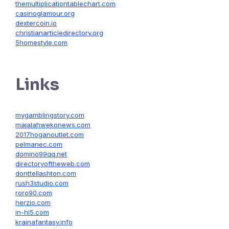
themultiplicationtablechart.com
casinoglamour.org
dextercoin.io
christianarticledirectory.org
5homestyle.com
Links
mygamblingstory.com
majalahwekonews.com
2017hoganoutlet.com
pelmanec.com
domino99qq.net
directoryoftheweb.com
donttellashton.com
rush3studio.com
roro90.com
herzio.com
in-hi5.com
krainafantasy.info