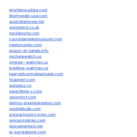
jimsfamousbbq.com
libertywalk-usa.com
australiamovie.net
gizmobird.co.uk
mp3djsong.com
coursdanglaistoulouse.com
neptunuslex.com
auguri-di-natale.info
michelewatch.us
omega--watches.us
breitling-watches.us
tgarnettcentrallautoads.com
fixadvert.com
autopluz.co
save3time-c.com
vexonhcf.com
demos-pixelsparadise.com
mediatitude.com
prewarmotorcycles.com
simracinglinks.com
dosyamerkezi.net
le-surrealisme.com