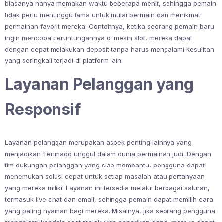
biasanya hanya memakan waktu beberapa menit, sehingga pemain
tidak perlu menunggu lama untuk mulai bermain dan menikmati
permainan favorit mereka. Contohnya, ketika seorang pemain baru
ingin mencoba peruntungannya di mesin slot, mereka dapat
dengan cepat melakukan deposit tanpa harus mengalami kesulitan
yang seringkali terjadi di platform lain.
Layanan Pelanggan yang
Responsif
Layanan pelanggan merupakan aspek penting lainnya yang
menjadikan Terimaqq unggul dalam dunia permainan judi. Dengan
tim dukungan pelanggan yang siap membantu, pengguna dapat
menemukan solusi cepat untuk setiap masalah atau pertanyaan
yang mereka miliki. Layanan ini tersedia melalui berbagai saluran,
termasuk live chat dan email, sehingga pemain dapat memilih cara
yang paling nyaman bagi mereka. Misalnya, jika seorang pengguna
mengalami kendala saat melakukan penarikan dana, mereka dapat