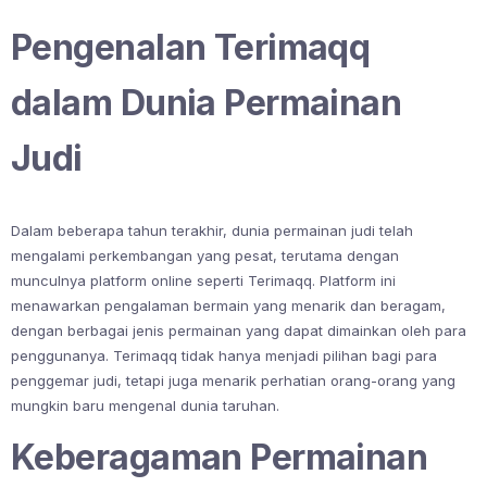
Pengenalan Terimaqq
dalam Dunia Permainan
Judi
Dalam beberapa tahun terakhir, dunia permainan judi telah
mengalami perkembangan yang pesat, terutama dengan
munculnya platform online seperti Terimaqq. Platform ini
menawarkan pengalaman bermain yang menarik dan beragam,
dengan berbagai jenis permainan yang dapat dimainkan oleh para
penggunanya. Terimaqq tidak hanya menjadi pilihan bagi para
penggemar judi, tetapi juga menarik perhatian orang-orang yang
mungkin baru mengenal dunia taruhan.
Keberagaman Permainan