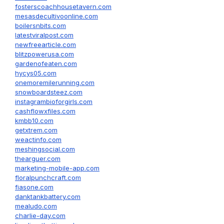
fosterscoachhousetavern.com
mesasdecultivoonline.com
boilersnbits.com
latestviralpost.com
newfreearticle.com
blitzpowerusa.com
gardenofeaten.com
hycys05.com
onemoremilerunning.com
snowboardsteez.com
instagrambioforgirls.com
cashflowxfiles.com
kmbb10.com
getxtrem.com
weactinfo.com
meshingsocial.com
thearguer.com
marketing-mobile-app.com
floralpunchcraft.com
fiasone.com
danktankbattery.com
mealudo.com
charlie-day.com