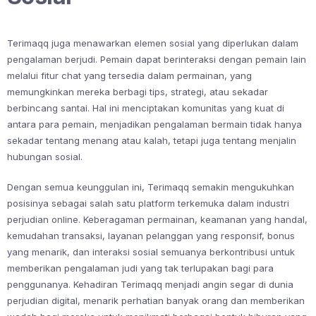
Terimaqq juga menawarkan elemen sosial yang diperlukan dalam
pengalaman berjudi. Pemain dapat berinteraksi dengan pemain lain
melalui fitur chat yang tersedia dalam permainan, yang
memungkinkan mereka berbagi tips, strategi, atau sekadar
berbincang santai. Hal ini menciptakan komunitas yang kuat di
antara para pemain, menjadikan pengalaman bermain tidak hanya
sekadar tentang menang atau kalah, tetapi juga tentang menjalin
hubungan sosial.
Dengan semua keunggulan ini, Terimaqq semakin mengukuhkan
posisinya sebagai salah satu platform terkemuka dalam industri
perjudian online. Keberagaman permainan, keamanan yang handal,
kemudahan transaksi, layanan pelanggan yang responsif, bonus
yang menarik, dan interaksi sosial semuanya berkontribusi untuk
memberikan pengalaman judi yang tak terlupakan bagi para
penggunanya. Kehadiran Terimaqq menjadi angin segar di dunia
perjudian digital, menarik perhatian banyak orang dan memberikan