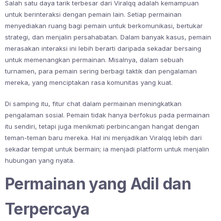
Salah satu daya tarik terbesar dari Viralqq adalah kemampuan
untuk berinteraksi dengan pemain lain. Setiap permainan
menyediakan ruang bagi pemain untuk berkomunikasi, bertukar
strategi, dan menjalin persahabatan. Dalam banyak kasus, pemain
merasakan interaksi ini lebih berarti daripada sekadar bersaing
untuk memenangkan permainan. Misalnya, dalam sebuah
turnamen, para pemain sering berbagi taktik dan pengalaman
mereka, yang menciptakan rasa komunitas yang kuat.
Di samping itu, fitur chat dalam permainan meningkatkan
pengalaman sosial. Pemain tidak hanya berfokus pada permainan
itu sendiri, tetapi juga menikmati perbincangan hangat dengan
teman-teman baru mereka. Hal ini menjadikan Viralqq lebih dari
sekadar tempat untuk bermain; ia menjadi platform untuk menjalin
hubungan yang nyata.
Permainan yang Adil dan
Terpercaya