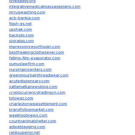
lovedaddy.org
integrativemedicalmassageplano.com
mrrugwashing.com
acb-bankia.com
flash-es.net
upshak.com
backsilo.com
siviralqq.com
impressionresorthoian.com
bestfreakingclothesever.com
falling-film-evaporator.com
sumuslawfirm.com
nursingprowriters.com
greenmountainthreadwear.com
acutedispensary.com
sattamatkanewsblog.com
cryptocurrencytradingcn.com
totowaz.com
charlestonwipesettlement.com
brandfollowmarket.com
weeklyjobnews.com
countyanimalshelter.com
adwebtagging.com
ranksuperior.net