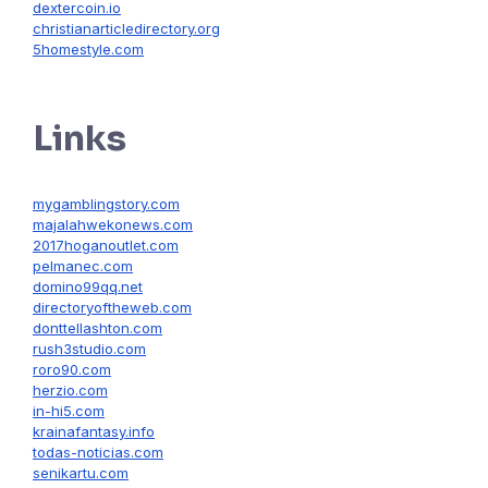
dextercoin.io
christianarticledirectory.org
5homestyle.com
Links
mygamblingstory.com
majalahwekonews.com
2017hoganoutlet.com
pelmanec.com
domino99qq.net
directoryoftheweb.com
donttellashton.com
rush3studio.com
roro90.com
herzio.com
in-hi5.com
krainafantasy.info
todas-noticias.com
senikartu.com