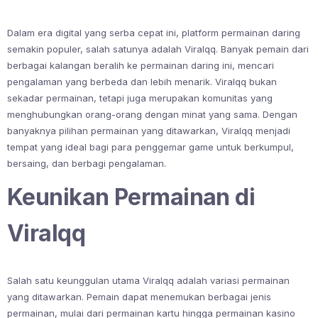
Dalam era digital yang serba cepat ini, platform permainan daring
semakin populer, salah satunya adalah Viralqq. Banyak pemain dari
berbagai kalangan beralih ke permainan daring ini, mencari
pengalaman yang berbeda dan lebih menarik. Viralqq bukan
sekadar permainan, tetapi juga merupakan komunitas yang
menghubungkan orang-orang dengan minat yang sama. Dengan
banyaknya pilihan permainan yang ditawarkan, Viralqq menjadi
tempat yang ideal bagi para penggemar game untuk berkumpul,
bersaing, dan berbagi pengalaman.
Keunikan Permainan di
Viralqq
Salah satu keunggulan utama Viralqq adalah variasi permainan
yang ditawarkan. Pemain dapat menemukan berbagai jenis
permainan, mulai dari permainan kartu hingga permainan kasino