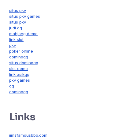
situs pkv
situs pkv games
situs pkv
judi qq
mahjong demo
link slot
pkv
poker online
dominoqq
situs dominoqq
slot demo
link asikqq
pkv games
qq
dominoqq
Links
jimsfamousbbq.com