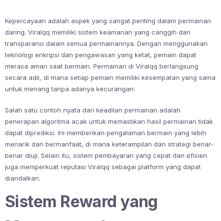
Kepercayaan adalah aspek yang sangat penting dalam permainan
daring. Viralqq memiliki sistem keamanan yang canggih dan
transparansi dalam semua permainannya. Dengan menggunakan
teknologi enkripsi dan pengawasan yang ketat, pemain dapat
merasa aman saat bermain. Permainan di Viralqq berlangsung
secara adil, di mana setiap pemain memiliki kesempatan yang sama
untuk menang tanpa adanya kecurangan.
Salah satu contoh nyata dari keadilan permainan adalah
penerapan algoritma acak untuk memastikan hasil permainan tidak
dapat diprediksi. Ini memberikan pengalaman bermain yang lebih
menarik dan bermanfaat, di mana keterampilan dan strategi benar-
benar diuji. Selain itu, sistem pembayaran yang cepat dan efisien
juga memperkuat reputasi Viralqq sebagai platform yang dapat
diandalkan.
Sistem Reward yang