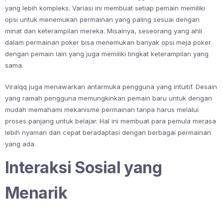
yang lebih kompleks. Variasi ini membuat setiap pemain memiliki
opsi untuk menemukan permainan yang paling sesuai dengan
minat dan keterampilan mereka. Misalnya, seseorang yang ahli
dalam permainan poker bisa menemukan banyak opsi meja poker
dengan pemain lain yang juga memiliki tingkat keterampilan yang
sama.
Viralqq juga menawarkan antarmuka pengguna yang intuitif. Desain
yang ramah pengguna memungkinkan pemain baru untuk dengan
mudah memahami mekanisme permainan tanpa harus melalui
proses panjang untuk belajar. Hal ini membuat para pemula merasa
lebih nyaman dan cepat beradaptasi dengan berbagai permainan
yang ada.
Interaksi Sosial yang
Menarik