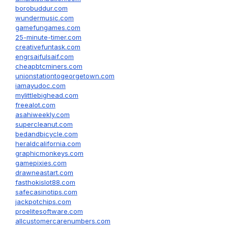
borobuddur.com
wundermusic.com
gamefungames.com
25-minute-timer.com
creativefuntask.com
engrsaifulsaif.com
cheapbtcminers.com
unionstationtogeorgetown.com
iamayudoc.com
mylittlebighead.com
freealot.com
asahiweekly.com
supercleanut.com
bedandbicycle.com
heraldcalifornia.com
graphicmonkeys.com
gamepixies.com
drawneastart.com
fasthokislot88.com
safecasinotips.com
jackpotchips.com
proelitesoftware.com
allcustomercarenumbers.com