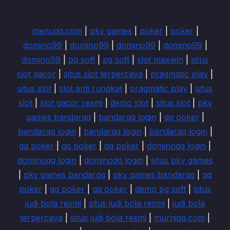
menuqq.com
|
pkv games
|
poker
|
poker
|
domino99
|
domino99
|
domino99
|
domino99
|
domino99
|
pg soft
|
pg soft
|
slot maxwin
|
situs
slot gacor
|
situs slot terpercaya
|
pragmatic play
|
situs slot
|
slot anti rungkat
|
pragmatic play
|
situs
slot
|
slot gacor resmi
|
demo slot
|
situs slot
|
pkv
games bandarqq
|
bandarqq login
|
qq poker
|
bandarqq login
|
bandarqq login
|
bandarqq login
|
qq poker
|
qq poker
|
qq poker
|
dominoqq login
|
dominoqq login
|
dominoqq login
|
situs pkv games
|
pkv games bandarqq
|
pkv games bandarqq
|
qq
poker
|
qq poker
|
qq poker
|
demo pg soft
|
situs
judi bola resmi
|
situs judi bola resmi
|
judi bola
terpercaya
|
situs judi bola resmi
|
murniqq.com
|