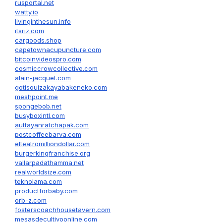
rusportal.net
watty.io
livinginthesun.info
itsriz.com
cargoods.shop
capetownacupuncture.com
bitcoinvideospro.com
cosmiccrowcollective.com
alain-jacquet.com
gotisouizakayabakeneko.com
meshpoint.me
spongebob.net
busyboxintl.com
auttayanratchapak.com
postcoffeebarva.com
elteatromilliondollar.com
burgerkingfranchise.org
vallarpadathamma.net
realworldsize.com
teknolama.com
productforbaby.com
orb-z.com
fosterscoachhousetavern.com
mesasdecultivoonline.com