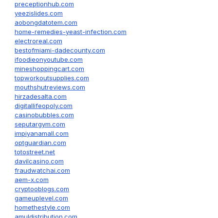
preceptionhub.com
yeezislides.com
aobongdatotem.com
home-remedies-yeast-infection.com
electroreal.com
bestofmiami-dadecounty.com
ifoodieonyoutube.com
mineshoppingcart.com
topworkoutsupplies.com
mouthshutreviews.com
hirzadesalta.com
digitallifeopoly.com
casinobubbles.com
seputargym.com
impiyanamall.com
optguardian.com
totostreet.net
davilcasino.com
fraudwatchai.com
aem-x.com
cryptooblogs.com
gameuplevel.com
homethestyle.com
amuldistribution.com