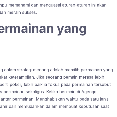
mpu memahami dan menguasai aturan-aturan ini akan
dan meraih sukses.
Permainan yang
ng dalam strategi menang adalah memilih permainan yang
gkat keterampilan. Jika seorang pemain merasa lebih
rti poker, lebih baik ia fokus pada permainan tersebut
s permainan sekaligus. Ketika bermain di Agenqq,
 antar permainan. Menghabiskan waktu pada satu jenis
mahir dan memudahkan dalam membuat keputusan saat