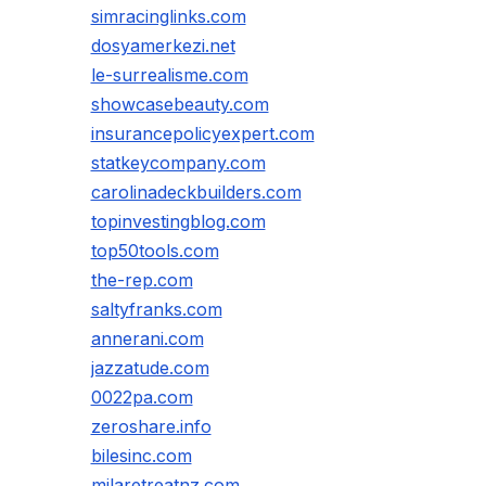
simracinglinks.com
dosyamerkezi.net
le-surrealisme.com
showcasebeauty.com
insurancepolicyexpert.com
statkeycompany.com
carolinadeckbuilders.com
topinvestingblog.com
top50tools.com
the-rep.com
saltyfranks.com
annerani.com
jazzatude.com
0022pa.com
zeroshare.info
bilesinc.com
milaretreatnz.com