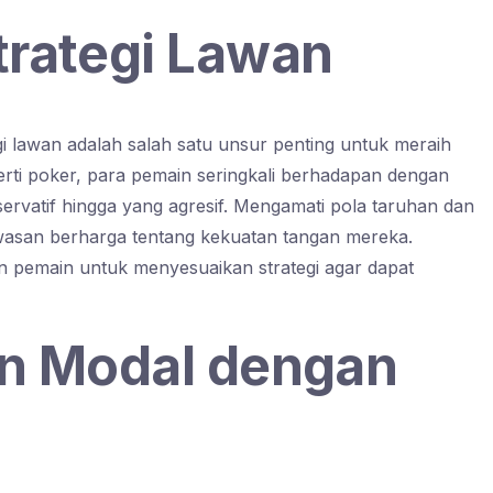
rategi Lawan
lawan adalah salah satu unsur penting untuk meraih
ti poker, para pemain seringkali berhadapan dengan
servatif hingga yang agresif. Mengamati pola taruhan dan
asan berharga tentang kekuatan tangan mereka.
pemain untuk menyesuaikan strategi agar dapat
n Modal dengan