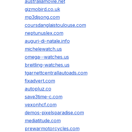
australiamovie.net
gizmobird.co.uk
mp3djsong.com
coursdanglaistoulouse.com
neptunuslex.com
auguri-di-natale.info
michelewatch.us
omega--watches.us
breitling-watches.us
tgarnettcentrallautoads.com
fixadvert.com
autopluz.co
save3time-c.com
vexonhcf.com
demos-pixelsparadise.com
mediatitude.com
prewarmotorcycles.com