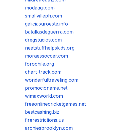
modaagi.com
smallvilleph.com
galiciasuroeste.info
batallasdeguerra.com
dregstudios.com
neatstuffhelpskids.org
moraessoccer.com
forochile.org
chart-track.com
wonderfultraveling.com
promocioname.net
wimaxworld.com
freeonlinecricketgames.net
bestcashing.biz
firerestrictions.us
archiesbrooklyn.com