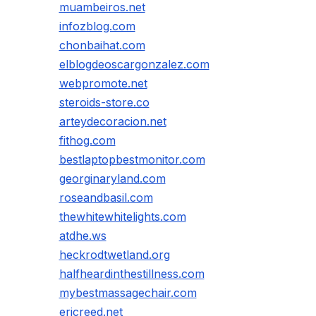
muambeiros.net
infozblog.com
chonbaihat.com
elblogdeoscargonzalez.com
webpromote.net
steroids-store.co
arteydecoracion.net
fithog.com
bestlaptopbestmonitor.com
georginaryland.com
roseandbasil.com
thewhitewhitelights.com
atdhe.ws
heckrodtwetland.org
halfheardinthestillness.com
mybestmassagechair.com
ericreed.net