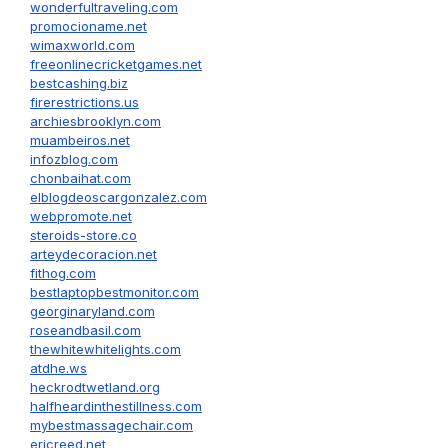
wonderfultraveling.com
promocioname.net
wimaxworld.com
freeonlinecricketgames.net
bestcashing.biz
firerestrictions.us
archiesbrooklyn.com
muambeiros.net
infozblog.com
chonbaihat.com
elblogdeoscargonzalez.com
webpromote.net
steroids-store.co
arteydecoracion.net
fithog.com
bestlaptopbestmonitor.com
georginaryland.com
roseandbasil.com
thewhitewhitelights.com
atdhe.ws
heckrodtwetland.org
halfheardinthestillness.com
mybestmassagechair.com
ericreed.net