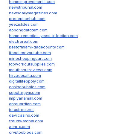
homeimprovementit.com
newstribunal.com
newsdailymagazines.com
preceptionhub.com
yeezislides.com
aobongdatotem.com
home-remedies-yeast-infection.com
electroreal.com
bestofmiami-dadecounty.com
ifoodieonyoutube.com
mineshoppingcart.com
topworkoutsupplies.com
mouthshutreviews.com
hirzadesalta.com
digitallifeopoly.com
casinobubbles.com
seputargym.com
impiyanamall.com
optguardian.com
totostreet.net
davilcasino.com
fraudwatchai.com
aem-x.com
cryptooblogs.com