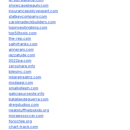
showcasebeauty.com
insurancepolicyexpert.com
statkeycompany.com
carolinadeckbuilders.com
topinvestingblog.com
top50tools.com
the-rep.com
saltyfranks.com
annerani.com
jazzatude.com
0022pa.com
zeroshare.info
bilesinc.com
milaretreatnz.com
modaagi.com
smallvilleph.com
galiciasuroeste.info
batallasdeguerra.com
dregstudios.com
neatstuffhelpskids.org
moraessoccer.com
forochile.org
chart-track.com