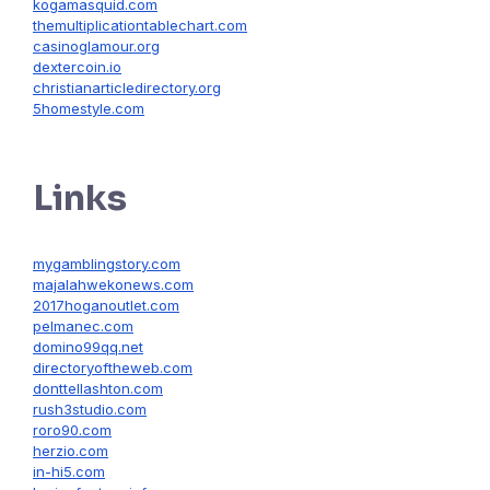
kogamasquid.com
themultiplicationtablechart.com
casinoglamour.org
dextercoin.io
christianarticledirectory.org
5homestyle.com
Links
mygamblingstory.com
majalahwekonews.com
2017hoganoutlet.com
pelmanec.com
domino99qq.net
directoryoftheweb.com
donttellashton.com
rush3studio.com
roro90.com
herzio.com
in-hi5.com