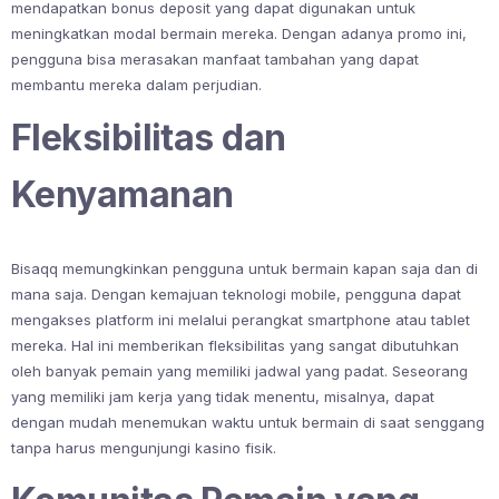
mendapatkan bonus deposit yang dapat digunakan untuk
meningkatkan modal bermain mereka. Dengan adanya promo ini,
pengguna bisa merasakan manfaat tambahan yang dapat
membantu mereka dalam perjudian.
Fleksibilitas dan
Kenyamanan
Bisaqq memungkinkan pengguna untuk bermain kapan saja dan di
mana saja. Dengan kemajuan teknologi mobile, pengguna dapat
mengakses platform ini melalui perangkat smartphone atau tablet
mereka. Hal ini memberikan fleksibilitas yang sangat dibutuhkan
oleh banyak pemain yang memiliki jadwal yang padat. Seseorang
yang memiliki jam kerja yang tidak menentu, misalnya, dapat
dengan mudah menemukan waktu untuk bermain di saat senggang
tanpa harus mengunjungi kasino fisik.