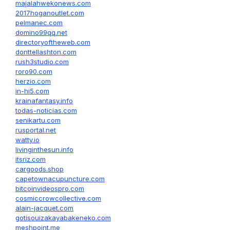
majalahwekonews.com
2017hoganoutlet.com
pelmanec.com
domino99qq.net
directoryoftheweb.com
donttellashton.com
rush3studio.com
roro90.com
herzio.com
in-hi5.com
krainafantasy.info
todas-noticias.com
senikartu.com
rusportal.net
watty.io
livinginthesun.info
itsriz.com
cargoods.shop
capetownacupuncture.com
bitcoinvideospro.com
cosmiccrowcollective.com
alain-jacquet.com
gotisouizakayabakeneko.com
meshpoint.me