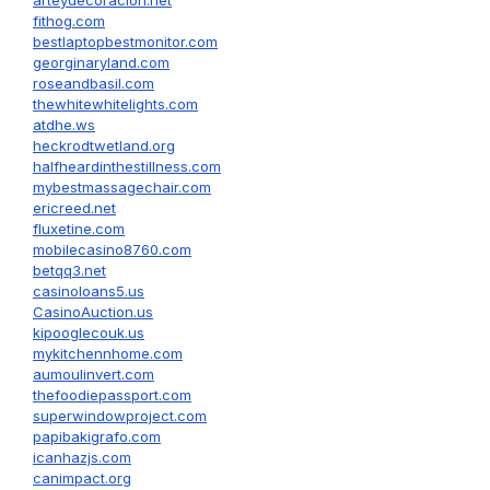
fithog.com
bestlaptopbestmonitor.com
georginaryland.com
roseandbasil.com
thewhitewhitelights.com
atdhe.ws
heckrodtwetland.org
halfheardinthestillness.com
mybestmassagechair.com
ericreed.net
fluxetine.com
mobilecasino8760.com
betqq3.net
casinoloans5.us
CasinoAuction.us
kipooglecouk.us
mykitchennhome.com
aumoulinvert.com
thefoodiepassport.com
superwindowproject.com
papibakigrafo.com
icanhazjs.com
canimpact.org