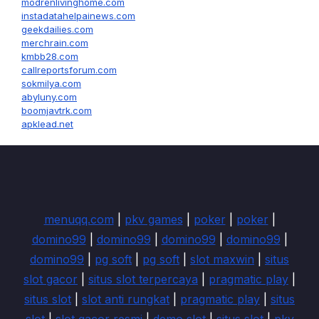
modrenlivinghome.com
instadatahelpainews.com
geekdailies.com
merchrain.com
kmbb28.com
callreportsforum.com
sokmilya.com
abyluny.com
boomjavtrk.com
apklead.net
menuqq.com
|
pkv games
|
poker
|
poker
|
domino99
|
domino99
|
domino99
|
domino99
|
domino99
|
pg soft
|
pg soft
|
slot maxwin
|
situs
slot gacor
|
situs slot terpercaya
|
pragmatic play
|
situs slot
|
slot anti rungkat
|
pragmatic play
|
situs
slot
|
slot gacor resmi
|
demo slot
|
situs slot
|
pkv