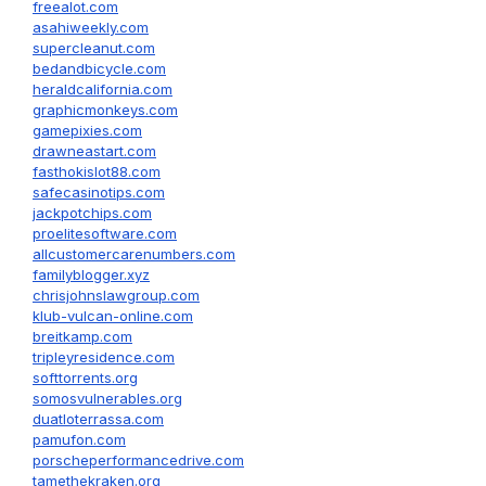
freealot.com
asahiweekly.com
supercleanut.com
bedandbicycle.com
heraldcalifornia.com
graphicmonkeys.com
gamepixies.com
drawneastart.com
fasthokislot88.com
safecasinotips.com
jackpotchips.com
proelitesoftware.com
allcustomercarenumbers.com
familyblogger.xyz
chrisjohnslawgroup.com
klub-vulcan-online.com
breitkamp.com
tripleyresidence.com
softtorrents.org
somosvulnerables.org
duatloterrassa.com
pamufon.com
porscheperformancedrive.com
tamethekraken.org