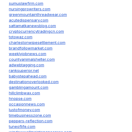
sumuslawfirm.com
nursingprowriters.com
greenmountainthreadwear.com
acutedispensary.com
sattamatkanewsblog.com
cryptocurrencytradingcn.com
totowaz.com
charlestonwipesettlement.com
brandfollowmarket.com
weeklyjobnews.com
countyanimalshelter.com
adwebtagging.com
ranksuperior.net
babystepahead.com
destinationoverlooked.com
gamblingamount.com
hillclimbwax.com
hnopse.com
occasionnews.com
lustofmoney.com
timebusinesszone.com
peppers-reflection.com
tuneoflife.com
windowwellmaintenancepros.com