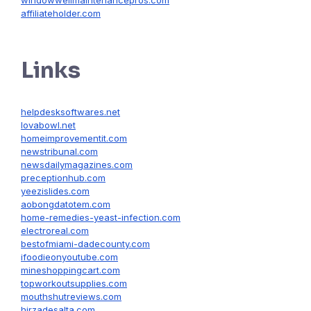
affiliateholder.com
Links
helpdesksoftwares.net
lovabowl.net
homeimprovementit.com
newstribunal.com
newsdailymagazines.com
preceptionhub.com
yeezislides.com
aobongdatotem.com
home-remedies-yeast-infection.com
electroreal.com
bestofmiami-dadecounty.com
ifoodieonyoutube.com
mineshoppingcart.com
topworkoutsupplies.com
mouthshutreviews.com
hirzadesalta.com