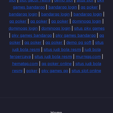
games bandarqq
|
bandarqq login
|
qq poker
|
bandarqq login
|
bandarqq login
|
bandarqq login
|
qq poker
|
qq poker
|
qq poker
|
dominoqq login
|
dominoqq login
|
dominoqq login
|
situs pkv games
|
pkv games bandarqq
|
pkv games bandarqq
|
qq
poker
|
qq poker
|
qq poker
|
demo pg soft
|
situs
judi bola resmi
|
situs judi bola resmi
|
judi bola
terpercaya
|
situs judi bola resmi
|
murniqq.com
|
hematqq.com
|
qq poker online
|
situs judi bola
resmi
|
poker
|
pkv games qq
|
situs slot online
Home