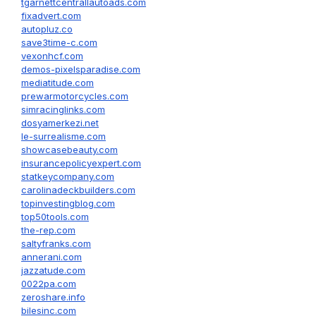
tgarnettcentrallautoads.com
fixadvert.com
autopluz.co
save3time-c.com
vexonhcf.com
demos-pixelsparadise.com
mediatitude.com
prewarmotorcycles.com
simracinglinks.com
dosyamerkezi.net
le-surrealisme.com
showcasebeauty.com
insurancepolicyexpert.com
statkeycompany.com
carolinadeckbuilders.com
topinvestingblog.com
top50tools.com
the-rep.com
saltyfranks.com
annerani.com
jazzatude.com
0022pa.com
zeroshare.info
bilesinc.com