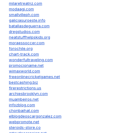
milaretreatnz.com
modaagi.com
smallvilleph.com
galiciasuroeste.info
batallasdeguerra.com
dregstudios.com
neatstuffhelpskids.org
moraessoccer.com
forochile.org
chart-track.com
wonderfultraveling.com
promocioname.net
wimaxworld.com
freeonlinecricketgames.net
bestcashing.biz
firerestrictions.us
archiesbrooklyn.com
muambeiros.net
infozblog.com
chonbaihat.com
elblogdeoscargonzalez.com
webpromote.net
steroids-store.co
arteydecoracion.net