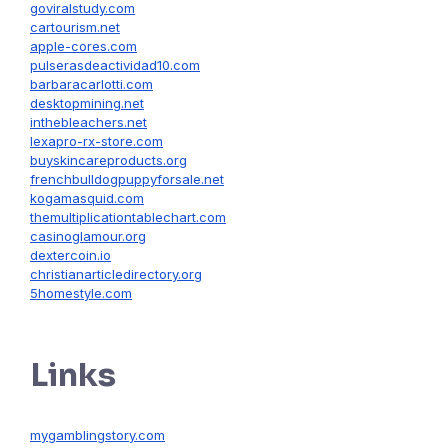
goviralstudy.com
cartourism.net
apple-cores.com
pulserasdeactividad10.com
barbaracarlotti.com
desktopmining.net
inthebleachers.net
lexapro-rx-store.com
buyskincareproducts.org
frenchbulldogpuppyforsale.net
kogamasquid.com
themultiplicationtablechart.com
casinoglamour.org
dextercoin.io
christianarticledirectory.org
5homestyle.com
Links
mygamblingstory.com