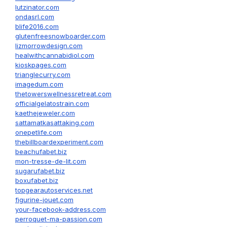
lutzinator.com
ondasrl.com
blife2016.com
glutenfreesnowboarder.com
lizmorrowdesign.com
healwithcannabidiol.com
kioskpages.com
trianglecurry.com
imagedum.com
thetowerswellnessretreat.com
officialgelatostrain.com
kaethejeweler.com
sattamatkasattaking.com
onepetlife.com
thebillboardexperiment.com
beachufabet.biz
mon-tresse-de-lit.com
sugarufabet.biz
boxufabet.biz
topgearautoservices.net
figurine-jouet.com
your-facebook-address.com
perroquet-ma-passion.com