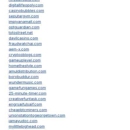
digitallifeopoly.com
casinobubbles.com
seputargym.com
impiyanamall.com
optguardian.com
totostreet.net
davilcasino.com
fraudwatchai.com
aem-x.com
cryptooblogs.com
gameuplevel.com
homethestyle.com
amuldistribution.com
borobuddur.com
wundermusic.com
gamefungames.com
25-minute-timer.com
creativefuntask.com
engrsaifulsaif.com
cheapbtcminers.com
unionstationtogeorgetown.com
iamayudoc.com
mylittlebighead.com