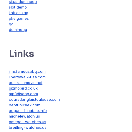
situs dominoqq
slot demo
link asikqq
pkv games
qq
dominoqq
Links
jimsfamousbbq.com
libertywalk-usa.com
australiamovie.net
gizmobird.co.uk
mp3djsong.com
coursdanglaistoulouse.com
neptunuslex.com
auguri-di-natale.info
michelewatch.us
omega--watches.us
breitling-watches.us