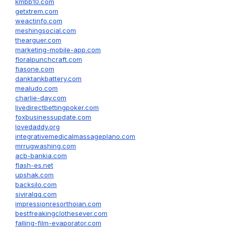
kmbb10.com
getxtrem.com
weactinfo.com
meshingsocial.com
thearguer.com
marketing-mobile-app.com
floralpunchcraft.com
fiasone.com
danktankbattery.com
mealudo.com
charlie-day.com
livedirectbettingpoker.com
foxbusinessupdate.com
lovedaddy.org
integrativemedicalmassageplano.com
mrrugwashing.com
acb-bankia.com
flash-es.net
upshak.com
backsilo.com
siviralqq.com
impressionresorthoian.com
bestfreakingclothesever.com
falling-film-evaporator.com