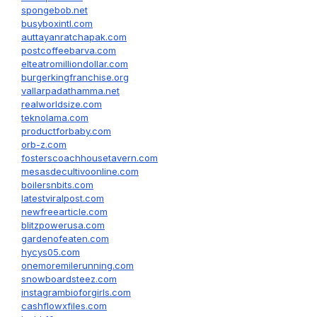
spongebob.net
busyboxintl.com
auttayanratchapak.com
postcoffeebarva.com
elteatromilliondollar.com
burgerkingfranchise.org
vallarpadathamma.net
realworldsize.com
teknolama.com
productforbaby.com
orb-z.com
fosterscoachhousetavern.com
mesasdecultivoonline.com
boilersnbits.com
latestviralpost.com
newfreearticle.com
blitzpowerusa.com
gardenofeaten.com
hycys05.com
onemoremilerunning.com
snowboardsteez.com
instagrambioforgirls.com
cashflowxfiles.com