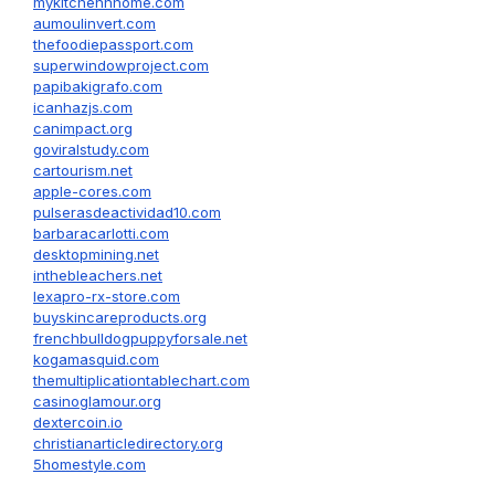
mykitchennhome.com
aumoulinvert.com
thefoodiepassport.com
superwindowproject.com
papibakigrafo.com
icanhazjs.com
canimpact.org
goviralstudy.com
cartourism.net
apple-cores.com
pulserasdeactividad10.com
barbaracarlotti.com
desktopmining.net
inthebleachers.net
lexapro-rx-store.com
buyskincareproducts.org
frenchbulldogpuppyforsale.net
kogamasquid.com
themultiplicationtablechart.com
casinoglamour.org
dextercoin.io
christianarticledirectory.org
5homestyle.com