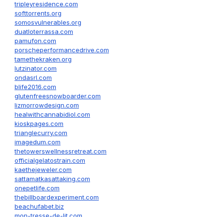
tripleyresidence.com
softtorrents.org
somosvulnerables.org
duatloterrassa.com
pamufon.com
porscheperformancedrive.com
tamethekraken.org
lutzinator.com
ondasrl.com
blife2016.com
glutenfreesnowboarder.com
lizmorrowdesign.com
healwithcannabidiol.com
kioskpages.com
trianglecurry.com
imagedum.com
thetowerswellnessretreat.com
officialgelatostrain.com
kaethejeweler.com
sattamatkasattaking.com
onepetlife.com
thebillboardexperiment.com
beachufabet.biz
mon-tresse-de-lit.com