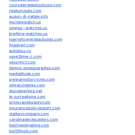
coursdanglaistoulouse.com
neptunuslex.com
auguri-di-natale.info
michelewatch.us
omega--watches.us
breitling-watches.us
tgarnettcentrallautoads.com
fixadvert.com
autopluz.co
save3time-c.com
vexonhcf.com
demos-pixelsparadise.com
mediatitude.com
prewarmotorcycles.com
simracinglinks.com
dosyamerkezi.net
le-surrealisme.com
showcasebeauty.com
insurancepolicyexpert.com
statkeycompany.com
carolinadeckbuilders.com
topinvestingblog.com
top50tools.com