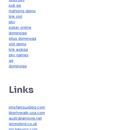
judi qq
mahjong demo
link slot
pkv
poker online
dominoqq
situs dominoqq
slot demo
link asikqq
pkv games
qq
dominoqq
Links
jimsfamousbbq.com
libertywalk-usa.com
australiamovie.net
gizmobird.co.uk
mp3djsong.com