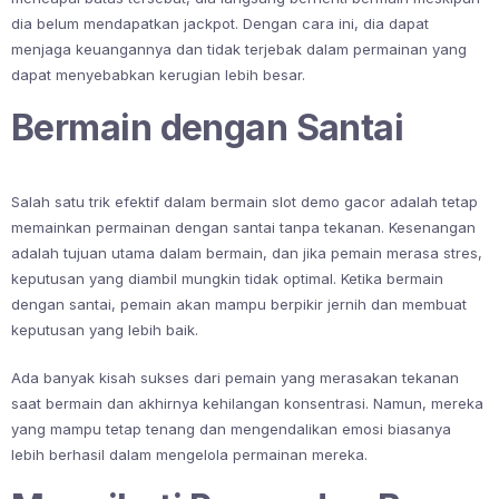
dia belum mendapatkan jackpot. Dengan cara ini, dia dapat
menjaga keuangannya dan tidak terjebak dalam permainan yang
dapat menyebabkan kerugian lebih besar.
Bermain dengan Santai
Salah satu trik efektif dalam bermain slot demo gacor adalah tetap
memainkan permainan dengan santai tanpa tekanan. Kesenangan
adalah tujuan utama dalam bermain, dan jika pemain merasa stres,
keputusan yang diambil mungkin tidak optimal. Ketika bermain
dengan santai, pemain akan mampu berpikir jernih dan membuat
keputusan yang lebih baik.
Ada banyak kisah sukses dari pemain yang merasakan tekanan
saat bermain dan akhirnya kehilangan konsentrasi. Namun, mereka
yang mampu tetap tenang dan mengendalikan emosi biasanya
lebih berhasil dalam mengelola permainan mereka.