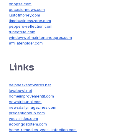
hnopse.com
occasionnews.com
lustofmoney.com
timebusinesszone.com
peppers-reflection.com
tuneoflife.com
windowwellmaintenancepros.com
affiliateholder.com
Links
helpdesksoftwares.net
lovabowl.net
homeimprovementit.com
newstribunal.com
newsdailymagazines.com
preceptionhub.com
yeezislides.com
aobongdatotem.com
home-remedies-yeast-infection.com