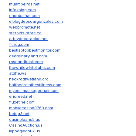
muambeiros.net
infozblog.com
chonbaihat.com
elblogdeoscargonzalez.com
webpromote.net
steroids-store.co
arteydecoracion.net
fithog.com
bestlaptopbestmonitor.com
georginaryland.com
roseandbasil.com
thewhitewhitelights.com
atdhe.ws
heckrodtwetland.org
halfheardinthestillness.com
mybestmassagechair.com
ericreed.net
fluxetine.com
mobilecasino8760.com
betqq3.net
casinoloans5.us
CasinoAuction.us
kipooglecouk.us