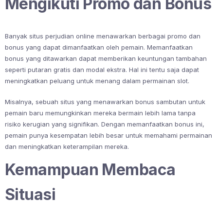
Mengikuti Promo dan Bonus
Banyak situs perjudian online menawarkan berbagai promo dan
bonus yang dapat dimanfaatkan oleh pemain. Memanfaatkan
bonus yang ditawarkan dapat memberikan keuntungan tambahan
seperti putaran gratis dan modal ekstra. Hal ini tentu saja dapat
meningkatkan peluang untuk menang dalam permainan slot.
Misalnya, sebuah situs yang menawarkan bonus sambutan untuk
pemain baru memungkinkan mereka bermain lebih lama tanpa
risiko kerugian yang signifikan. Dengan memanfaatkan bonus ini,
pemain punya kesempatan lebih besar untuk memahami permainan
dan meningkatkan keterampilan mereka.
Kemampuan Membaca
Situasi