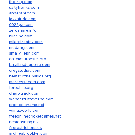
the-rep.com
saltyfranks.com
annerani.com
jazzatude.com
0022pa.com
zeroshare.info
bilesinc.com
milaretreatnz.com
modaagi.com
smallvilleph.com
galiciasuroeste.info
batallasdeguerra.com
dregstudios.com
neatstuffhelpskids.org
moraessoccer.com
forochile.org
chart-track.com
wonderfultraveling.com
promocioname.net
wimaxworld.com
freeonlinecricketgames.net
bestcashing.biz
firerestrictions.us
archiesbrooklyn.com