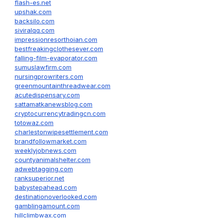
flash-es.net
upshak.com
backsilo.com
siviralqq.com
impressionresorthoian.com
bestfreakingclothesever.com
falling-film-evaporator.com
sumuslawfirm.com
nursingprowriters.com
greenmountainthreadwear.com
acutedispensary.com
sattamatkanewsblog.com
cryptocurrencytradingcn.com
totowaz.com
charlestonwipesettlement.com
brandfollowmarket.com
weeklyjobnews.com
countyanimalshelter.com
adwebtagging.com
ranksuperior.net
babystepahead.com
destinationoverlooked.com
gamblingamount.com
hillclimbwax.com