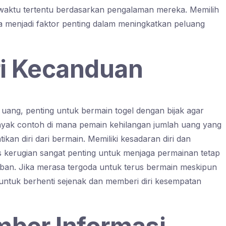
waktu tertentu berdasarkan pengalaman mereka. Memilih
a menjadi faktor penting dalam meningkatkan peluang
i Kecanduan
uang, penting untuk bermain togel dengan bijak agar
nyak contoh di mana pemain kehilangan jumlah uang yang
ikan diri dari bermain. Memiliki kesadaran diri dan
 kerugian sangat penting untuk menjaga permainan tetap
ban. Jika merasa tergoda untuk terus bermain meskipun
untuk berhenti sejenak dan memberi diri kesempatan