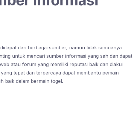
mber Informasi
a didapat dari berbagai sumber, namun tidak semuanya
enting untuk mencari sumber informasi yang sah dan dapat
 web atau forum yang memiliki reputasi baik dan diakui
si yang tepat dan terpercaya dapat membantu pemain
 baik dalam bermain togel.