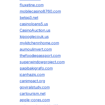
fluxetine.com
mobilecasino8760.com
betqq3.net
casinoloans5.us
CasinoAuction.us
kipooglecouk.us
mykitchennhome.com
aumoulinvert.com
thefoodiepassport.com
superwindowproject.com
papibakigrafo.com
icanhazjs.com
canimpact.org
goviralstudy.com
cartourism.net
apple-cores.com