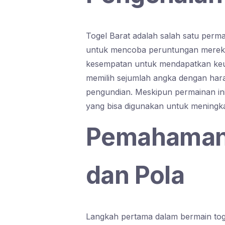
Togel Barat adalah salah satu perma
untuk mencoba peruntungan mereka
kesempatan untuk mendapatkan keun
memilih sejumlah angka dengan hara
pengundian. Meskipun permainan ini
yang bisa digunakan untuk meningk
Pemahaman
dan Pola
Langkah pertama dalam bermain to