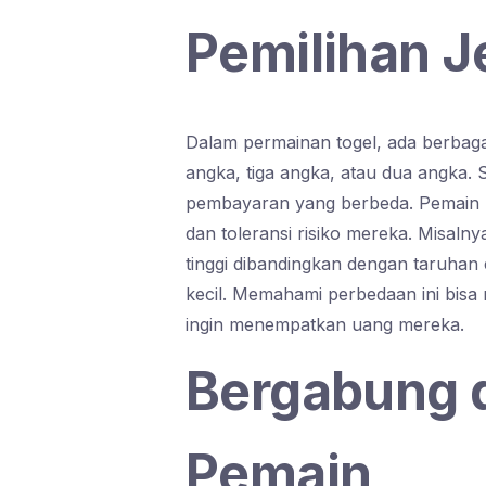
Pemilihan J
Dalam permainan togel, ada berbagai 
angka, tiga angka, atau dua angka. Se
pembayaran yang berbeda. Pemain ha
dan toleransi risiko mereka. Misaln
tinggi dibandingkan dengan taruhan 
kecil. Memahami perbedaan ini bi
ingin menempatkan uang mereka.
Bergabung 
Pemain