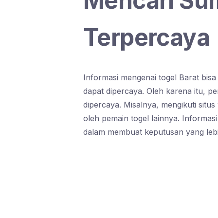
Mencari Su
Terpercaya
Informasi mengenai togel Barat bis
dapat dipercaya. Oleh karena itu, p
dipercaya. Misalnya, mengikuti situs
oleh pemain togel lainnya. Informa
dalam membuat keputusan yang lebih