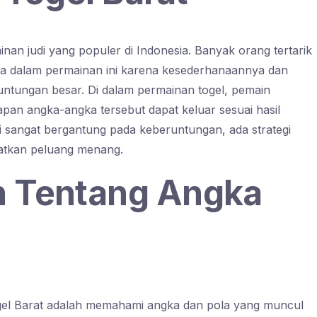
inan judi yang populer di Indonesia. Banyak orang tertarik
 dalam permainan ini karena kesederhanaannya dan
tungan besar. Di dalam permainan togel, pemain
pan angka-angka tersebut dapat keluar sesuai hasil
 sangat bergantung pada keberuntungan, ada strategi
atkan peluang menang.
 Tentang Angka
gel Barat adalah memahami angka dan pola yang muncul