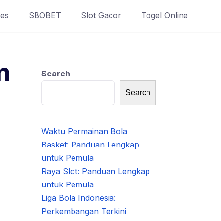
es
SBOBET
Slot Gacor
Togel Online
n
Search
Search
Waktu Permainan Bola
Basket: Panduan Lengkap
untuk Pemula
Raya Slot: Panduan Lengkap
untuk Pemula
Liga Bola Indonesia:
Perkembangan Terkini