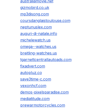
australiamovie.net
gizmobird.co.uk
mp3djsong.com
coursdanglaistoulouse.com
neptunuslex.com
auguri-di-natale.info
michelewatch.us
omega--watches.us
breitling-watches.us
tgarnettcentrallautoads.com
fixadvert.com
autopluz.co
save3time-c.com
vexonhcf.com
demos-pixelsparadise.com
mediatitude.com
prewarmotorcycles.com