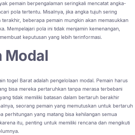
ak pemain berpengalaman seringkali mencatat angka-
ri pola tertentu. Misalnya, jika angka tujuh sering
 terakhir, beberapa pemain mungkin akan memasukkan
a. Mempelajari pola ini tidak menjamin kemenangan,
membuat keputusan yang lebih terinformasi.
n Modal
ain togel Barat adalah pengelolaan modal. Pemain harus
ng bisa mereka pertaruhkan tanpa merasa terbebani
n yang tidak memiliki batasan dalam bertaruh berakhir
Misalnya, seorang pemain yang memutuskan untuk bertaruh
pa perhitungan yang matang bisa kehilangan semua
arena itu, penting untuk memiliki rencana dan mengikuti
elumnya.