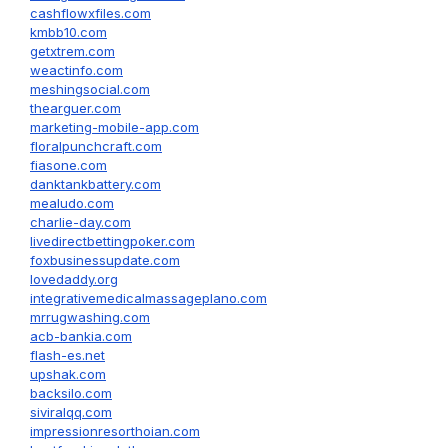
cashflowxfiles.com
kmbb10.com
getxtrem.com
weactinfo.com
meshingsocial.com
thearguer.com
marketing-mobile-app.com
floralpunchcraft.com
fiasone.com
danktankbattery.com
mealudo.com
charlie-day.com
livedirectbettingpoker.com
foxbusinessupdate.com
lovedaddy.org
integrativemedicalmassageplano.com
mrrugwashing.com
acb-bankia.com
flash-es.net
upshak.com
backsilo.com
siviralqq.com
impressionresorthoian.com