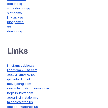
dominoqq
situs dominoqq
slot demo
link asikqq
pkv games
qq
dominoqq
Links
jimsfamousbbq.com
libertywalk-usa.com
australiamovie.net
gizmobird.co.uk
mp3djsong.com
coursdanglaistoulouse.com
neptunuslex.com
auguri-di-natale.info
michelewatch.us
omega--watches.us