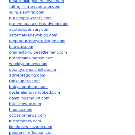
bestfreakingclothesever.com
falling-film-evaporator.com
sumuslawfirm.com
nursingprowriters.com
greenmountainthreadwear.com
acutedispensary.com
sattamatkanewsblog.com
cryptocurrencytradingcn.com
totowaz.com
charlestonwipesettlement.com
brandfollowmarket.com
weeklyjobnews.com
countyanimalshelter.com
adwebtagging.com
ranksuperior.net
babystepahead.com
destinationoverlooked.com
gamblingamount.com
hillclimbwax.com
hnopse.com
occasionnews.com
lustofmoney.com
timebusinesszone.com
peppers-reflection.com