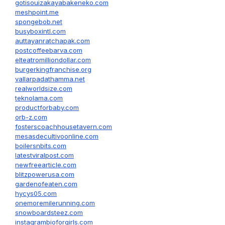
gotisouizakayabakeneko.com
meshpoint.me
spongebob.net
busyboxintl.com
auttayanratchapak.com
postcoffeebarva.com
elteatromilliondollar.com
burgerkingfranchise.org
vallarpadathamma.net
realworldsize.com
teknolama.com
productforbaby.com
orb-z.com
fosterscoachhousetavern.com
mesasdecultivoonline.com
boilersnbits.com
latestviralpost.com
newfreearticle.com
blitzpowerusa.com
gardenofeaten.com
hycys05.com
onemoremilerunning.com
snowboardsteez.com
instagrambioforgirls.com