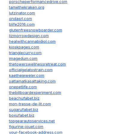
porscheperformancedrive.com
tamethekraken.org
lutzinator.com
ondasrl.com
blife2016.com
glutenfreesnowboarder.com
lizmorrowdesign.com
healwithcannabidiol.com
kioskpages.com
trianglecurry.com
imagedum.com
thetowerswellnessretreat.com
officialgelatostrain.com
kaethejeweler.com
sattamatkasattaking.com
onepetlife.com
thebillboardexperiment.com
beachufabet.biz
mon-tresse-de-lit.com
sugarufabet.biz
boxufabet.biz
topgearautoservices.net
figurine-jouet.com
your-facebook-address.com