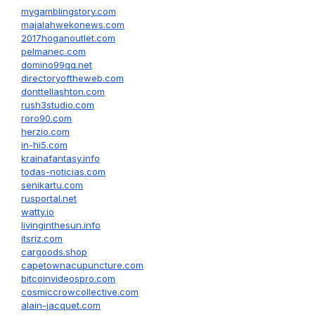
mygamblingstory.com
majalahwekonews.com
2017hoganoutlet.com
pelmanec.com
domino99qq.net
directoryoftheweb.com
donttellashton.com
rush3studio.com
roro90.com
herzio.com
in-hi5.com
krainafantasy.info
todas-noticias.com
senikartu.com
rusportal.net
watty.io
livinginthesun.info
itsriz.com
cargoods.shop
capetownacupuncture.com
bitcoinvideospro.com
cosmiccrowcollective.com
alain-jacquet.com