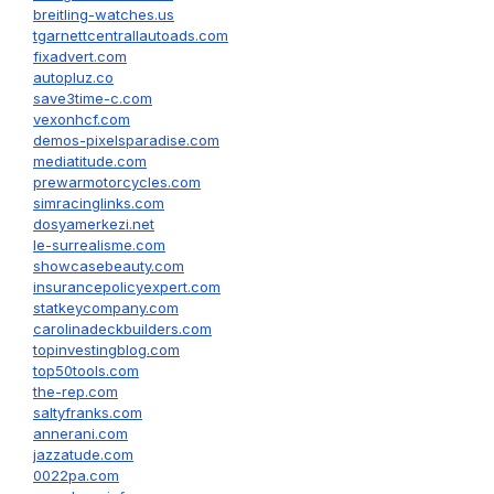
breitling-watches.us
tgarnettcentrallautoads.com
fixadvert.com
autopluz.co
save3time-c.com
vexonhcf.com
demos-pixelsparadise.com
mediatitude.com
prewarmotorcycles.com
simracinglinks.com
dosyamerkezi.net
le-surrealisme.com
showcasebeauty.com
insurancepolicyexpert.com
statkeycompany.com
carolinadeckbuilders.com
topinvestingblog.com
top50tools.com
the-rep.com
saltyfranks.com
annerani.com
jazzatude.com
0022pa.com