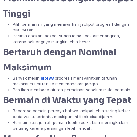
Tinggi
Pilih permainan yang menawarkan jackpot progresif dengan
nilai besar.
Periksa apakah jackpot sudah lama tidak dimenangkan,
karena peluangnya mungkin lebih besar.
Bertaruh dengan Nominal
Maksimum
Banyak mesin
slot88
progresif mensyaratkan taruhan
maksimum untuk bisa memenangkan jackpot.
Pastikan membaca aturan permainan sebelum mulai bermain.
Bermain di Waktu yang Tepat
Beberapa pemain percaya bahwa jackpot lebih sering keluar
pada waktu tertentu, meskipun ini tidak bisa dijamin.
Bermain saat jumlah pemain lebih sedikit bisa meningkatkan
peluang karena persaingan lebih rendah.