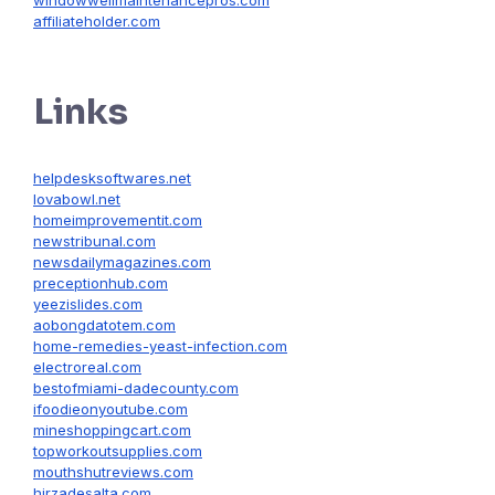
affiliateholder.com
Links
helpdesksoftwares.net
lovabowl.net
homeimprovementit.com
newstribunal.com
newsdailymagazines.com
preceptionhub.com
yeezislides.com
aobongdatotem.com
home-remedies-yeast-infection.com
electroreal.com
bestofmiami-dadecounty.com
ifoodieonyoutube.com
mineshoppingcart.com
topworkoutsupplies.com
mouthshutreviews.com
hirzadesalta.com