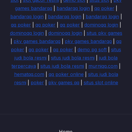
games bandarqq
|
bandarqq login
|
qq poker
|
bandarqq login
|
bandarqq login
|
bandarqq login
|
qq poker
|
qq poker
|
qq poker
|
dominoqq login
|
dominoqq login
|
dominoqq login
|
situs pkv games
|
pkv games bandarqq
|
pkv games bandarqq
|
qq
poker
|
qq poker
|
qq poker
|
demo pg soft
|
situs
judi bola resmi
|
situs judi bola resmi
|
judi bola
terpercaya
|
situs judi bola resmi
|
murniqq.com
|
hematqq.com
|
qq poker online
|
situs judi bola
resmi
|
poker
|
pkv games qq
|
situs slot online
Home