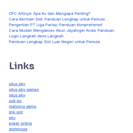
OFC Artinya: Apa Itu dan Mengapa Penting?
Cara Bermain Slot: Panduan Lengkap untuk Pemula
Pengertian PT Liga Parlay: Panduan Komprehensif
Cara Mudah Mengakses Akun Jayatogel Anda: Panduan
Login Langkah demi Langkah
Panduan Lengkap Slot Luar Negeri untuk Pemula
Links
situs pkv
situs pkv games
situs pkv
judi qq
mahjong demo
link slot
pkv
poker online
dominoqq