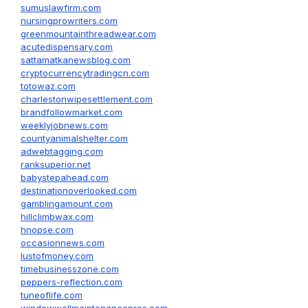
sumuslawfirm.com
nursingprowriters.com
greenmountainthreadwear.com
acutedispensary.com
sattamatkanewsblog.com
cryptocurrencytradingcn.com
totowaz.com
charlestonwipesettlement.com
brandfollowmarket.com
weeklyjobnews.com
countyanimalshelter.com
adwebtagging.com
ranksuperior.net
babystepahead.com
destinationoverlooked.com
gamblingamount.com
hillclimbwax.com
hnopse.com
occasionnews.com
lustofmoney.com
timebusinesszone.com
peppers-reflection.com
tuneoflife.com
windowwellmaintenancepros.com