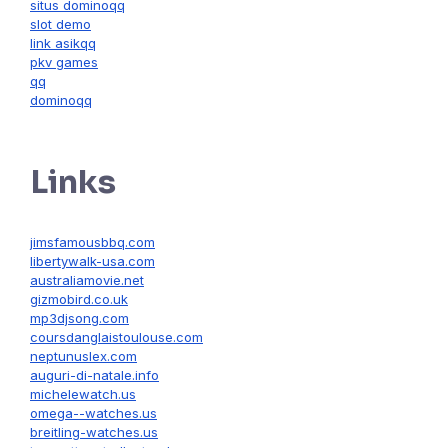
situs dominoqq
slot demo
link asikqq
pkv games
qq
dominoqq
Links
jimsfamousbbq.com
libertywalk-usa.com
australiamovie.net
gizmobird.co.uk
mp3djsong.com
coursdanglaistoulouse.com
neptunuslex.com
auguri-di-natale.info
michelewatch.us
omega--watches.us
breitling-watches.us