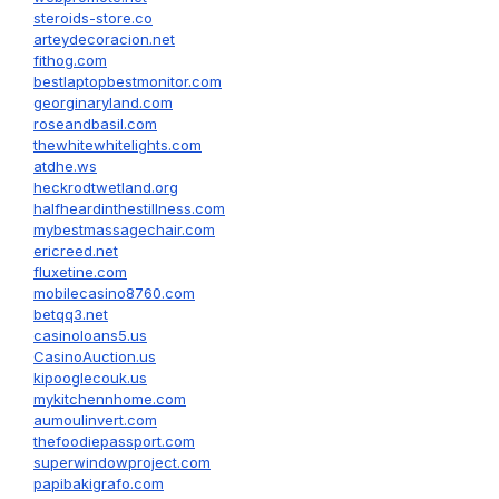
steroids-store.co
arteydecoracion.net
fithog.com
bestlaptopbestmonitor.com
georginaryland.com
roseandbasil.com
thewhitewhitelights.com
atdhe.ws
heckrodtwetland.org
halfheardinthestillness.com
mybestmassagechair.com
ericreed.net
fluxetine.com
mobilecasino8760.com
betqq3.net
casinoloans5.us
CasinoAuction.us
kipooglecouk.us
mykitchennhome.com
aumoulinvert.com
thefoodiepassport.com
superwindowproject.com
papibakigrafo.com