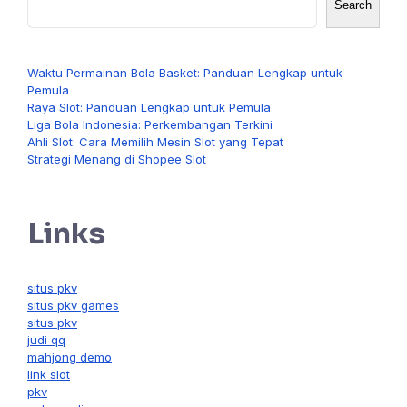
Search
Waktu Permainan Bola Basket: Panduan Lengkap untuk
Pemula
Raya Slot: Panduan Lengkap untuk Pemula
Liga Bola Indonesia: Perkembangan Terkini
Ahli Slot: Cara Memilih Mesin Slot yang Tepat
Strategi Menang di Shopee Slot
Links
situs pkv
situs pkv games
situs pkv
judi qq
mahjong demo
link slot
pkv