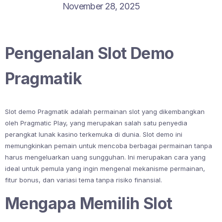
November 28, 2025
Pengenalan Slot Demo
Pragmatik
Slot demo Pragmatik adalah permainan slot yang dikembangkan
oleh Pragmatic Play, yang merupakan salah satu penyedia
perangkat lunak kasino terkemuka di dunia. Slot demo ini
memungkinkan pemain untuk mencoba berbagai permainan tanpa
harus mengeluarkan uang sungguhan. Ini merupakan cara yang
ideal untuk pemula yang ingin mengenal mekanisme permainan,
fitur bonus, dan variasi tema tanpa risiko finansial.
Mengapa Memilih Slot