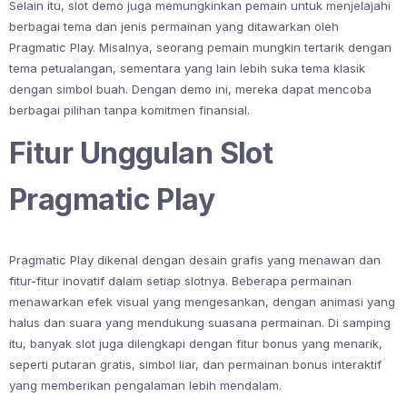
Selain itu, slot demo juga memungkinkan pemain untuk menjelajahi
berbagai tema dan jenis permainan yang ditawarkan oleh
Pragmatic Play. Misalnya, seorang pemain mungkin tertarik dengan
tema petualangan, sementara yang lain lebih suka tema klasik
dengan simbol buah. Dengan demo ini, mereka dapat mencoba
berbagai pilihan tanpa komitmen finansial.
Fitur Unggulan Slot
Pragmatic Play
Pragmatic Play dikenal dengan desain grafis yang menawan dan
fitur-fitur inovatif dalam setiap slotnya. Beberapa permainan
menawarkan efek visual yang mengesankan, dengan animasi yang
halus dan suara yang mendukung suasana permainan. Di samping
itu, banyak slot juga dilengkapi dengan fitur bonus yang menarik,
seperti putaran gratis, simbol liar, dan permainan bonus interaktif
yang memberikan pengalaman lebih mendalam.