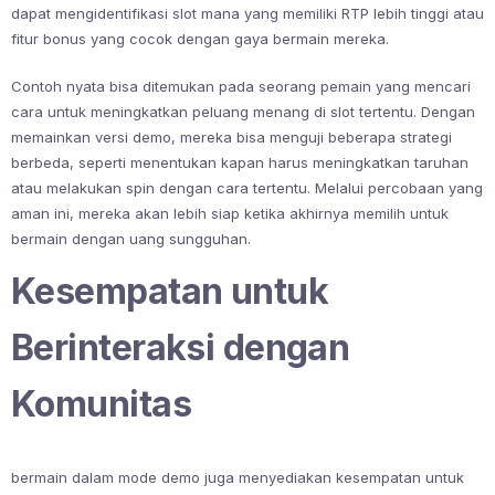
dapat mengidentifikasi slot mana yang memiliki RTP lebih tinggi atau
fitur bonus yang cocok dengan gaya bermain mereka.
Contoh nyata bisa ditemukan pada seorang pemain yang mencari
cara untuk meningkatkan peluang menang di slot tertentu. Dengan
memainkan versi demo, mereka bisa menguji beberapa strategi
berbeda, seperti menentukan kapan harus meningkatkan taruhan
atau melakukan spin dengan cara tertentu. Melalui percobaan yang
aman ini, mereka akan lebih siap ketika akhirnya memilih untuk
bermain dengan uang sungguhan.
Kesempatan untuk
Berinteraksi dengan
Komunitas
bermain dalam mode demo juga menyediakan kesempatan untuk