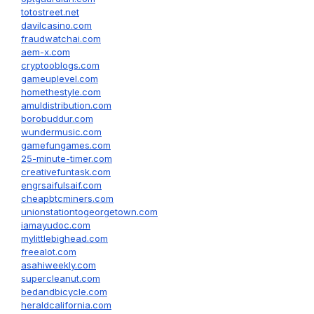
totostreet.net
davilcasino.com
fraudwatchai.com
aem-x.com
cryptooblogs.com
gameuplevel.com
homethestyle.com
amuldistribution.com
borobuddur.com
wundermusic.com
gamefungames.com
25-minute-timer.com
creativefuntask.com
engrsaifulsaif.com
cheapbtcminers.com
unionstationtogeorgetown.com
iamayudoc.com
mylittlebighead.com
freealot.com
asahiweekly.com
supercleanut.com
bedandbicycle.com
heraldcalifornia.com