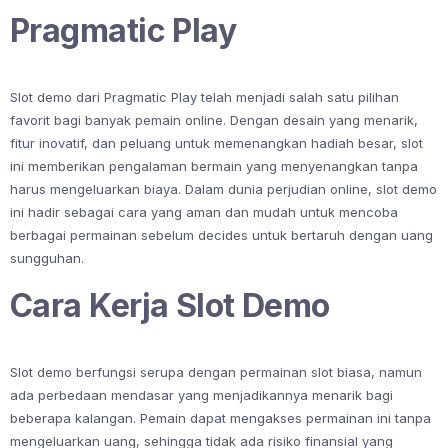
Pragmatic Play
Slot demo dari Pragmatic Play telah menjadi salah satu pilihan
favorit bagi banyak pemain online. Dengan desain yang menarik,
fitur inovatif, dan peluang untuk memenangkan hadiah besar, slot
ini memberikan pengalaman bermain yang menyenangkan tanpa
harus mengeluarkan biaya. Dalam dunia perjudian online, slot demo
ini hadir sebagai cara yang aman dan mudah untuk mencoba
berbagai permainan sebelum decides untuk bertaruh dengan uang
sungguhan.
Cara Kerja Slot Demo
Slot demo berfungsi serupa dengan permainan slot biasa, namun
ada perbedaan mendasar yang menjadikannya menarik bagi
beberapa kalangan. Pemain dapat mengakses permainan ini tanpa
mengeluarkan uang, sehingga tidak ada risiko finansial yang