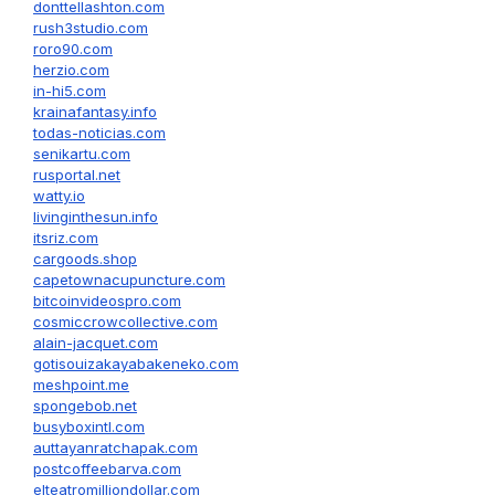
donttellashton.com
rush3studio.com
roro90.com
herzio.com
in-hi5.com
krainafantasy.info
todas-noticias.com
senikartu.com
rusportal.net
watty.io
livinginthesun.info
itsriz.com
cargoods.shop
capetownacupuncture.com
bitcoinvideospro.com
cosmiccrowcollective.com
alain-jacquet.com
gotisouizakayabakeneko.com
meshpoint.me
spongebob.net
busyboxintl.com
auttayanratchapak.com
postcoffeebarva.com
elteatromilliondollar.com