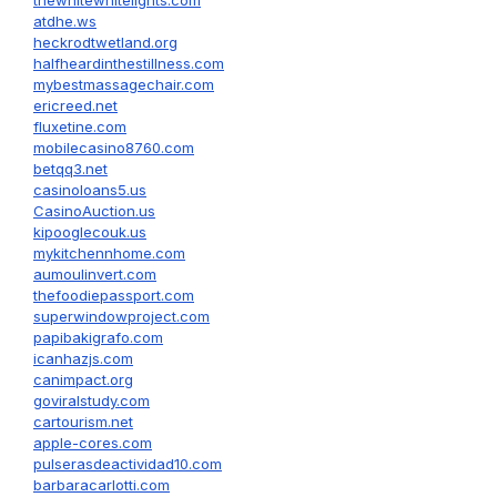
atdhe.ws
heckrodtwetland.org
halfheardinthestillness.com
mybestmassagechair.com
ericreed.net
fluxetine.com
mobilecasino8760.com
betqq3.net
casinoloans5.us
CasinoAuction.us
kipooglecouk.us
mykitchennhome.com
aumoulinvert.com
thefoodiepassport.com
superwindowproject.com
papibakigrafo.com
icanhazjs.com
canimpact.org
goviralstudy.com
cartourism.net
apple-cores.com
pulserasdeactividad10.com
barbaracarlotti.com