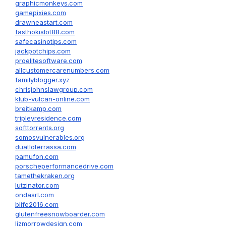
graphicmonkeys.com
gamepixies.com
drawneastart.com
fasthokislot88.com
safecasinotips.com
jackpotchips.com
proelitesoftware.com
allcustomercarenumbers.com
familyblogger.xyz
chrisjohnslawgroup.com
klub-vulcan-online.com
breitkamp.com
tripleyresidence.com
softtorrents.org
somosvulnerables.org
duatloterrassa.com
pamufon.com
porscheperformancedrive.com
tamethekraken.org
lutzinator.com
ondasrl.com
blife2016.com
glutenfreesnowboarder.com
lizmorrowdesign.com