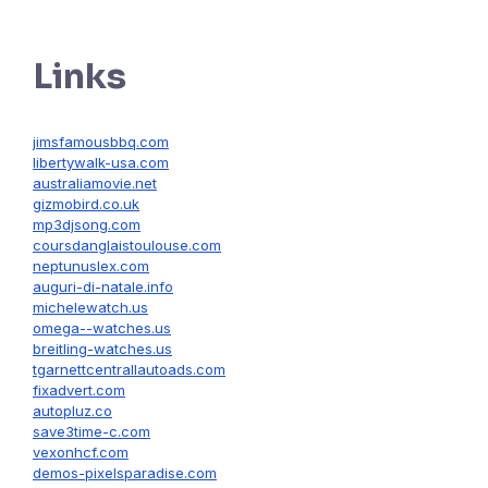
Links
jimsfamousbbq.com
libertywalk-usa.com
australiamovie.net
gizmobird.co.uk
mp3djsong.com
coursdanglaistoulouse.com
neptunuslex.com
auguri-di-natale.info
michelewatch.us
omega--watches.us
breitling-watches.us
tgarnettcentrallautoads.com
fixadvert.com
autopluz.co
save3time-c.com
vexonhcf.com
demos-pixelsparadise.com