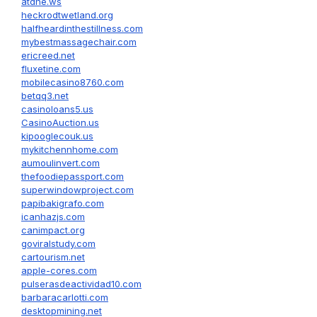
atdhe.ws
heckrodtwetland.org
halfheardinthestillness.com
mybestmassagechair.com
ericreed.net
fluxetine.com
mobilecasino8760.com
betqq3.net
casinoloans5.us
CasinoAuction.us
kipooglecouk.us
mykitchennhome.com
aumoulinvert.com
thefoodiepassport.com
superwindowproject.com
papibakigrafo.com
icanhazjs.com
canimpact.org
goviralstudy.com
cartourism.net
apple-cores.com
pulserasdeactividad10.com
barbaracarlotti.com
desktopmining.net