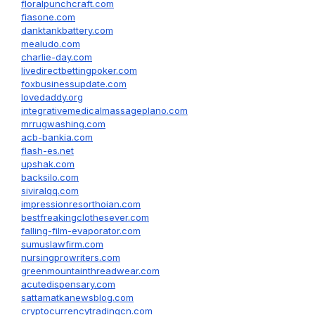
floralpunchcraft.com
fiasone.com
danktankbattery.com
mealudo.com
charlie-day.com
livedirectbettingpoker.com
foxbusinessupdate.com
lovedaddy.org
integrativemedicalmassageplano.com
mrrugwashing.com
acb-bankia.com
flash-es.net
upshak.com
backsilo.com
siviralqq.com
impressionresorthoian.com
bestfreakingclothesever.com
falling-film-evaporator.com
sumuslawfirm.com
nursingprowriters.com
greenmountainthreadwear.com
acutedispensary.com
sattamatkanewsblog.com
cryptocurrencytradingcn.com