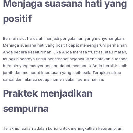
Menjaga suasana hati yang
positif
Bermain slot haruslah menjadi pengalaman yang menyenangkan.
Menjaga suasana hati yang positif dapat memengaruhi permainan
Anda secara keseluruhan. Jika Anda merasa frustrasi atau marah,
mungkin saatnya untuk beristirahat sejenak. Menciptakan suasana
bermain yang menyenangkan dapat membantu Anda berpikir lebih
jernih dan membuat keputusan yang lebih baik. Terapkan sikap
santai dan nikmati setiap momen dalam permainan ini.
Praktek menjadikan
sempurna
Terakhir, latihan adalah kunci untuk meningkatkan keterampilan