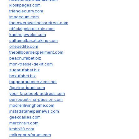
kioskpages.com
trianglecurry.com
imagedum.com
thetowerswellnessretreat.com
officialgelatostrain.com
kaethejeweler.com
sattamatkasattaking.com
onepetlife.com
thebillboardexperiment.com
beachufabet.biz
mon-tresse-de-lit.com
sugarufabet.biz
boxufabet.biz
topgearautoservices.net
figurine-jouet.com
your-facebook-address.com
perroquet-ma-passion.com
modrenlivinghome.com
instadatahelpainews.com
geekdailies.com
merchrain.com
kmbb28.com
callreportsforum.com