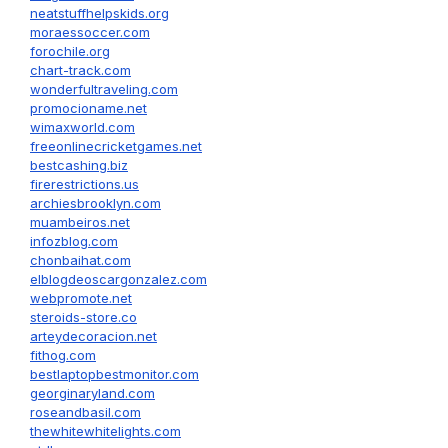
neatstuffhelpskids.org
moraessoccer.com
forochile.org
chart-track.com
wonderfultraveling.com
promocioname.net
wimaxworld.com
freeonlinecricketgames.net
bestcashing.biz
firerestrictions.us
archiesbrooklyn.com
muambeiros.net
infozblog.com
chonbaihat.com
elblogdeoscargonzalez.com
webpromote.net
steroids-store.co
arteydecoracion.net
fithog.com
bestlaptopbestmonitor.com
georginaryland.com
roseandbasil.com
thewhitewhitelights.com