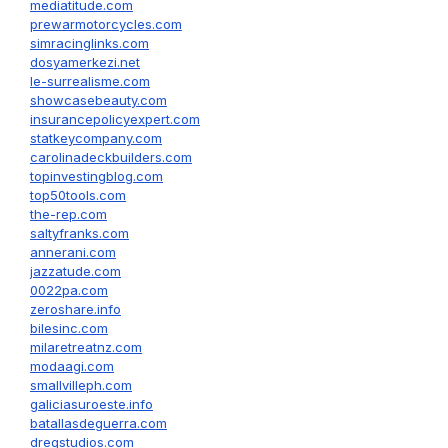
mediatitude.com
prewarmotorcycles.com
simracinglinks.com
dosyamerkezi.net
le-surrealisme.com
showcasebeauty.com
insurancepolicyexpert.com
statkeycompany.com
carolinadeckbuilders.com
topinvestingblog.com
top50tools.com
the-rep.com
saltyfranks.com
annerani.com
jazzatude.com
0022pa.com
zeroshare.info
bilesinc.com
milaretreatnz.com
modaagi.com
smallvilleph.com
galiciasuroeste.info
batallasdeguerra.com
dregstudios.com