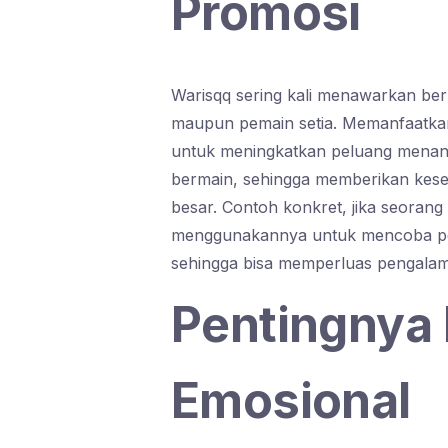
Promosi
Warisqq sering kali menawarkan ber
maupun pemain setia. Memanfaatkan t
untuk meningkatkan peluang menan
bermain, sehingga memberikan kese
besar. Contoh konkret, jika seora
menggunakannya untuk mencoba per
sehingga bisa memperluas pengalam
Pentingnya 
Emosional