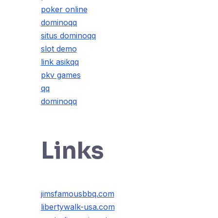
poker online
dominoqq
situs dominoqq
slot demo
link asikqq
pkv games
qq
dominoqq
Links
jimsfamousbbq.com
libertywalk-usa.com