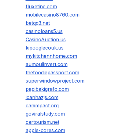
fluxetine.com
mobilecasino8760.com
betqq3.net
casinoloans5.us
CasinoAuction.us
kipooglecouk.us
mykitchennhome.com
aumoulinvert.com
thefoodiepassport.com
superwindowproject.com
papibakigrafo.com
icanhazjs.com
canimpact.org
goviralstudy.com
cartourism.net
apple-cores.com