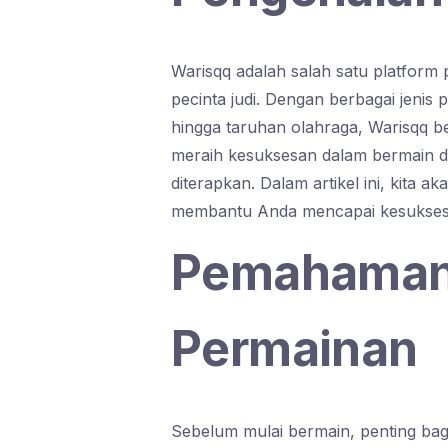
Warisqq adalah salah satu platform
pecinta judi. Dengan berbagai jenis
hingga taruhan olahraga, Warisqq b
meraih kesuksesan dalam bermain di 
diterapkan. Dalam artikel ini, kita 
membantu Anda mencapai kesuksesan
Pemahaman
Permainan
Sebelum mulai bermain, penting bag