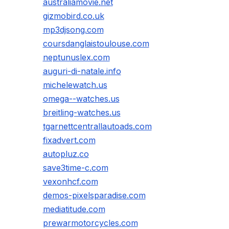
australiamovie.net
gizmobird.co.uk
mp3djsong.com
coursdanglaistoulouse.com
neptunuslex.com
auguri-di-natale.info
michelewatch.us
omega--watches.us
breitling-watches.us
tgarnettcentrallautoads.com
fixadvert.com
autopluz.co
save3time-c.com
vexonhcf.com
demos-pixelsparadise.com
mediatitude.com
prewarmotorcycles.com