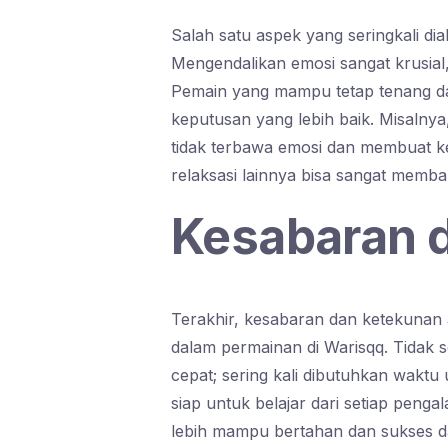
Salah satu aspek yang seringkali d
Mengendalikan emosi sangat krusial,
Pemain yang mampu tetap tenang d
keputusan yang lebih baik. Misalnya
tidak terbawa emosi dan membuat kep
relaksasi lainnya bisa sangat memba
Kesabaran 
Terakhir, kesabaran dan ketekunan 
dalam permainan di Warisqq. Tidak 
cepat; sering kali dibutuhkan waktu
siap untuk belajar dari setiap pen
lebih mampu bertahan dan sukses d