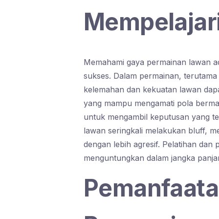
Mempelajar
Memahami gaya permainan lawan ada
sukses. Dalam permainan, terutama 
kelemahan dan kekuatan lawan dapa
yang mampu mengamati pola bermain
untuk mengambil keputusan yang tep
lawan seringkali melakukan bluff, m
dengan lebih agresif. Pelatihan d
menguntungkan dalam jangka panja
Pemanfaata