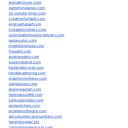
wundermusic.com
gamefungames.com
25-minute-timer.com
creativefuntask.com
engrsaifulsaif.com
cheapbtcminers.com
unionstationtogeorgetown.com
iamayudoc.com
mylittlebighead.com
freealot.com
asahiweekly.com
supercleanut.com
bedandbicycle.com
heraldcalifornia.com
graphicmonkeys.com
gamepixies.com
drawneastart.com
fasthokislot88.com
safecasinotips.com
jackpotchips.com
proelitesoftware.com
allcustomercarenumbers.com
familyblogger.xyz
chrisjohnslawgroup.com