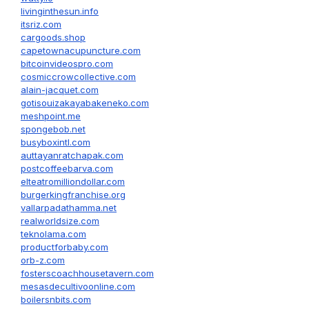
livinginthesun.info
itsriz.com
cargoods.shop
capetownacupuncture.com
bitcoinvideospro.com
cosmiccrowcollective.com
alain-jacquet.com
gotisouizakayabakeneko.com
meshpoint.me
spongebob.net
busyboxintl.com
auttayanratchapak.com
postcoffeebarva.com
elteatromilliondollar.com
burgerkingfranchise.org
vallarpadathamma.net
realworldsize.com
teknolama.com
productforbaby.com
orb-z.com
fosterscoachhousetavern.com
mesasdecultivoonline.com
boilersnbits.com