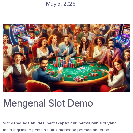
May 5, 2025
Mengenal Slot Demo
Slot demo adalah versi percakapan dari permainan slot yang
memungkinkan pemain untuk mencoba permainan tanpa