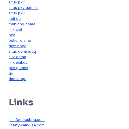
situs pkv
situs pkv games
situs pkv
judi qq
mahjong demo
link slot
pkv
poker online
dominoqq
situs dominoqq
slot demo
link asikqq
pkv games
qq
dominoqq
Links
jimsfamousbbq.com
libertywalk-usa.com