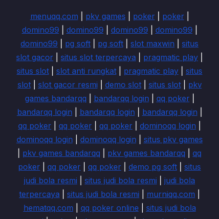
menuqq.com
|
pkv games
|
poker
|
poker
|
domino99
|
domino99
|
domino99
|
domino99
|
domino99
|
pg soft
|
pg soft
|
slot maxwin
|
situs
slot gacor
|
situs slot terpercaya
|
pragmatic play
|
situs slot
|
slot anti rungkat
|
pragmatic play
|
situs
slot
|
slot gacor resmi
|
demo slot
|
situs slot
|
pkv
games bandarqq
|
bandarqq login
|
qq poker
|
bandarqq login
|
bandarqq login
|
bandarqq login
|
qq poker
|
qq poker
|
qq poker
|
dominoqq login
|
dominoqq login
|
dominoqq login
|
situs pkv games
|
pkv games bandarqq
|
pkv games bandarqq
|
qq
poker
|
qq poker
|
qq poker
|
demo pg soft
|
situs
judi bola resmi
|
situs judi bola resmi
|
judi bola
terpercaya
|
situs judi bola resmi
|
murniqq.com
|
hematqq.com
|
qq poker online
|
situs judi bola