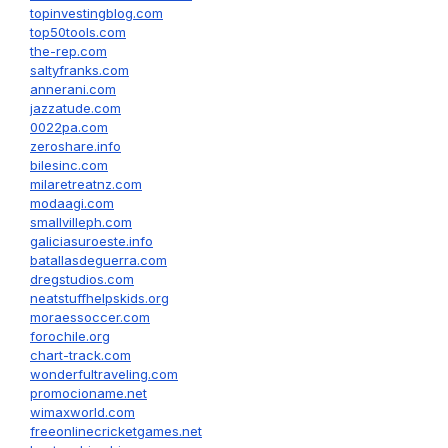
topinvestingblog.com
top50tools.com
the-rep.com
saltyfranks.com
annerani.com
jazzatude.com
0022pa.com
zeroshare.info
bilesinc.com
milaretreatnz.com
modaagi.com
smallvilleph.com
galiciasuroeste.info
batallasdeguerra.com
dregstudios.com
neatstuffhelpskids.org
moraessoccer.com
forochile.org
chart-track.com
wonderfultraveling.com
promocioname.net
wimaxworld.com
freeonlinecricketgames.net