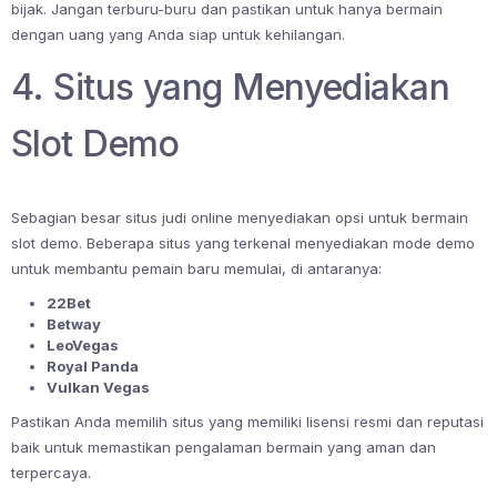
bijak. Jangan terburu-buru dan pastikan untuk hanya bermain
dengan uang yang Anda siap untuk kehilangan.
4. Situs yang Menyediakan
Slot Demo
Sebagian besar situs judi online menyediakan opsi untuk bermain
slot demo. Beberapa situs yang terkenal menyediakan mode demo
untuk membantu pemain baru memulai, di antaranya:
22Bet
Betway
LeoVegas
Royal Panda
Vulkan Vegas
Pastikan Anda memilih situs yang memiliki lisensi resmi dan reputasi
baik untuk memastikan pengalaman bermain yang aman dan
terpercaya.