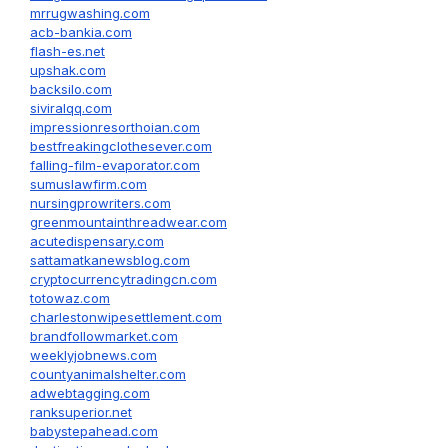
mrrugwashing.com
acb-bankia.com
flash-es.net
upshak.com
backsilo.com
siviralqq.com
impressionresorthoian.com
bestfreakingclothesever.com
falling-film-evaporator.com
sumuslawfirm.com
nursingprowriters.com
greenmountainthreadwear.com
acutedispensary.com
sattamatkanewsblog.com
cryptocurrencytradingcn.com
totowaz.com
charlestonwipesettlement.com
brandfollowmarket.com
weeklyjobnews.com
countyanimalshelter.com
adwebtagging.com
ranksuperior.net
babystepahead.com