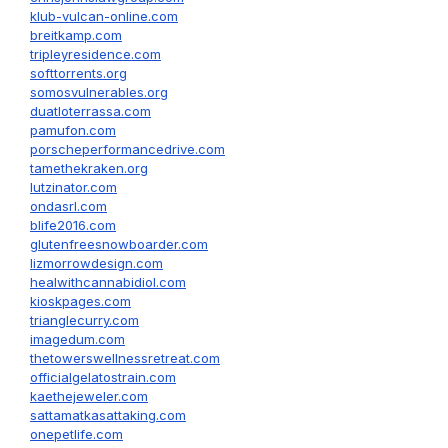
klub-vulcan-online.com
breitkamp.com
tripleyresidence.com
softtorrents.org
somosvulnerables.org
duatloterrassa.com
pamufon.com
porscheperformancedrive.com
tamethekraken.org
lutzinator.com
ondasrl.com
blife2016.com
glutenfreesnowboarder.com
lizmorrowdesign.com
healwithcannabidiol.com
kioskpages.com
trianglecurry.com
imagedum.com
thetowerswellnessretreat.com
officialgelatostrain.com
kaethejeweler.com
sattamatkasattaking.com
onepetlife.com