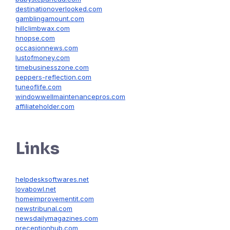
destinationoverlooked.com
gamblingamount.com
hillclimbwax.com
hnopse.com
occasionnews.com
lustofmoney.com
timebusinesszone.com
peppers-reflection.com
tuneoflife.com
windowwellmaintenancepros.com
affiliateholder.com
Links
helpdesksoftwares.net
lovabowl.net
homeimprovementit.com
newstribunal.com
newsdailymagazines.com
preceptionhub.com