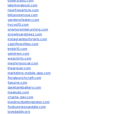
boilersnbits.com
latestviralpost.com
newfreearticle.com
blitzpowerusa.com
gardenofeaten.com
hycys05.com
onemoremilerunning.com
snowboardsteez.com
instagrambioforgirls.com
cashflowxfiles.com
kmbb10.com
getxtrem.com
weactinfo.com
meshingsocial.com
thearguer.com
marketing-mobile-app.com
floralpunchcraft.com
fiasone.com
danktankbattery.com
mealudo.com
charlie-day.com
livedirectbettingpoker.com
foxbusinessupdate.com
lovedaddy.org