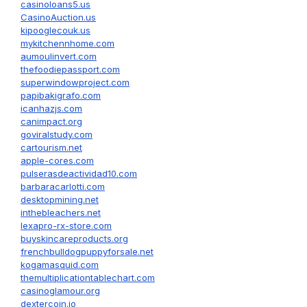
casinoloans5.us
CasinoAuction.us
kipooglecouk.us
mykitchennhome.com
aumoulinvert.com
thefoodiepassport.com
superwindowproject.com
papibakigrafo.com
icanhazjs.com
canimpact.org
goviralstudy.com
cartourism.net
apple-cores.com
pulserasdeactividad10.com
barbaracarlotti.com
desktopmining.net
inthebleachers.net
lexapro-rx-store.com
buyskincareproducts.org
frenchbulldogpuppyforsale.net
kogamasquid.com
themultiplicationtablechart.com
casinoglamour.org
dextercoin.io