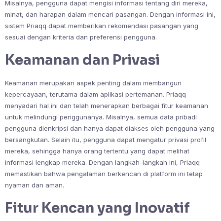
Misalnya, pengguna dapat mengisi informasi tentang diri mereka,
minat, dan harapan dalam mencari pasangan. Dengan informasi ini,
sistem Priaqq dapat memberikan rekomendasi pasangan yang
sesuai dengan kriteria dan preferensi pengguna.
Keamanan dan Privasi
Keamanan merupakan aspek penting dalam membangun
kepercayaan, terutama dalam aplikasi pertemanan. Priaqq
menyadari hal ini dan telah menerapkan berbagai fitur keamanan
untuk melindungi penggunanya. Misalnya, semua data pribadi
pengguna dienkripsi dan hanya dapat diakses oleh pengguna yang
bersangkutan. Selain itu, pengguna dapat mengatur privasi profil
mereka, sehingga hanya orang tertentu yang dapat melihat
informasi lengkap mereka. Dengan langkah-langkah ini, Priaqq
memastikan bahwa pengalaman berkencan di platform ini tetap
nyaman dan aman.
Fitur Kencan yang Inovatif