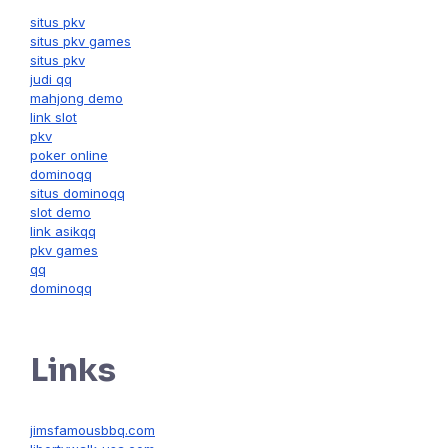
situs pkv
situs pkv games
situs pkv
judi qq
mahjong demo
link slot
pkv
poker online
dominoqq
situs dominoqq
slot demo
link asikqq
pkv games
qq
dominoqq
Links
jimsfamousbbq.com