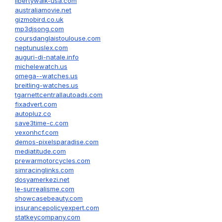
libertywalk-usa.com
australiamovie.net
gizmobird.co.uk
mp3djsong.com
coursdanglaistoulouse.com
neptunuslex.com
auguri-di-natale.info
michelewatch.us
omega--watches.us
breitling-watches.us
tgarnettcentrallautoads.com
fixadvert.com
autopluz.co
save3time-c.com
vexonhcf.com
demos-pixelsparadise.com
mediatitude.com
prewarmotorcycles.com
simracinglinks.com
dosyamerkezi.net
le-surrealisme.com
showcasebeauty.com
insurancepolicyexpert.com
statkeycompany.com