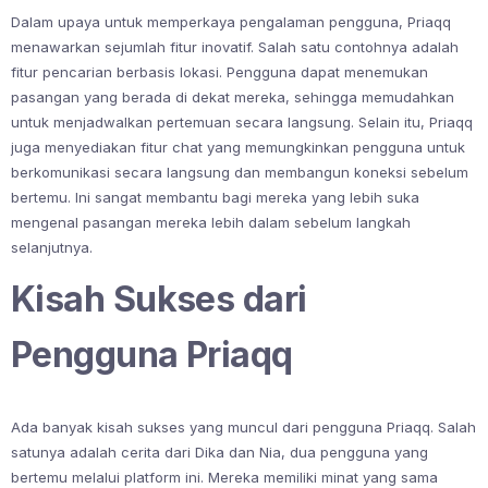
Dalam upaya untuk memperkaya pengalaman pengguna, Priaqq
menawarkan sejumlah fitur inovatif. Salah satu contohnya adalah
fitur pencarian berbasis lokasi. Pengguna dapat menemukan
pasangan yang berada di dekat mereka, sehingga memudahkan
untuk menjadwalkan pertemuan secara langsung. Selain itu, Priaqq
juga menyediakan fitur chat yang memungkinkan pengguna untuk
berkomunikasi secara langsung dan membangun koneksi sebelum
bertemu. Ini sangat membantu bagi mereka yang lebih suka
mengenal pasangan mereka lebih dalam sebelum langkah
selanjutnya.
Kisah Sukses dari
Pengguna Priaqq
Ada banyak kisah sukses yang muncul dari pengguna Priaqq. Salah
satunya adalah cerita dari Dika dan Nia, dua pengguna yang
bertemu melalui platform ini. Mereka memiliki minat yang sama