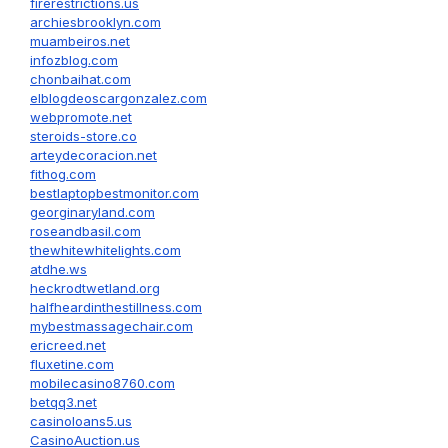
firerestrictions.us
archiesbrooklyn.com
muambeiros.net
infozblog.com
chonbaihat.com
elblogdeoscargonzalez.com
webpromote.net
steroids-store.co
arteydecoracion.net
fithog.com
bestlaptopbestmonitor.com
georginaryland.com
roseandbasil.com
thewhitewhitelights.com
atdhe.ws
heckrodtwetland.org
halfheardinthestillness.com
mybestmassagechair.com
ericreed.net
fluxetine.com
mobilecasino8760.com
betqq3.net
casinoloans5.us
CasinoAuction.us