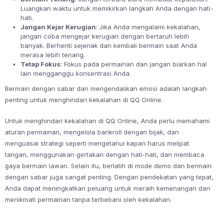
Luangkan waktu untuk memikirkan langkah Anda dengan hati-
hati.
Jangan Kejar Kerugian
: Jika Anda mengalami kekalahan,
jangan coba mengejar kerugian dengan bertaruh lebih
banyak. Berhenti sejenak dan kembali bermain saat Anda
merasa lebih tenang.
Tetap Fokus
: Fokus pada permainan dan jangan biarkan hal
lain mengganggu konsentrasi Anda.
Bermain dengan sabar dan mengendalikan emosi adalah langkah
penting untuk menghindari kekalahan di QQ Online.
Untuk menghindari kekalahan di QQ Online, Anda perlu memahami
aturan permainan, mengelola bankroll dengan bijak, dan
menguasai strategi seperti mengetahui kapan harus melipat
tangan, menggunakan gertakan dengan hati-hati, dan membaca
gaya bermain lawan. Selain itu, berlatih di mode demo dan bermain
dengan sabar juga sangat penting. Dengan pendekatan yang tepat,
Anda dapat meningkatkan peluang untuk meraih kemenangan dan
menikmati permainan tanpa terbebani oleh kekalahan.