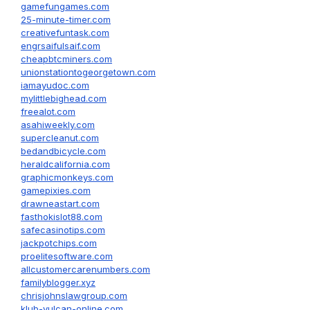
gamefungames.com
25-minute-timer.com
creativefuntask.com
engrsaifulsaif.com
cheapbtcminers.com
unionstationtogeorgetown.com
iamayudoc.com
mylittlebighead.com
freealot.com
asahiweekly.com
supercleanut.com
bedandbicycle.com
heraldcalifornia.com
graphicmonkeys.com
gamepixies.com
drawneastart.com
fasthokislot88.com
safecasinotips.com
jackpotchips.com
proelitesoftware.com
allcustomercarenumbers.com
familyblogger.xyz
chrisjohnslawgroup.com
klub-vulcan-online.com