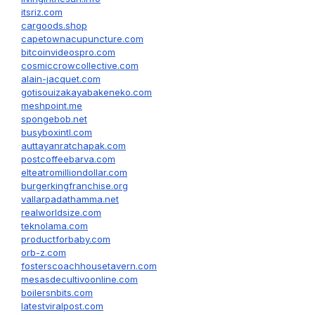
itsriz.com
cargoods.shop
capetownacupuncture.com
bitcoinvideospro.com
cosmiccrowcollective.com
alain-jacquet.com
gotisouizakayabakeneko.com
meshpoint.me
spongebob.net
busyboxintl.com
auttayanratchapak.com
postcoffeebarva.com
elteatromilliondollar.com
burgerkingfranchise.org
vallarpadathamma.net
realworldsize.com
teknolama.com
productforbaby.com
orb-z.com
fosterscoachhousetavern.com
mesasdecultivoonline.com
boilersnbits.com
latestviralpost.com