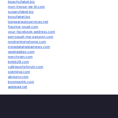
beachufabet.biz
mon-tresse-de-lit.com
sugarufabet.biz
boxufabet.biz
topgearautoservices.net
figurine-jouet.com
your-facebook-address.com
perroquet-ma-passion.com
modrenlivinghome.com
instadatahelpainews.com
geekdailies.com
merchrain.com
kmbb28.com
callreportsforum.com
sokmilya.com
abyluny.com
boomjavtrk.com
apklead.net