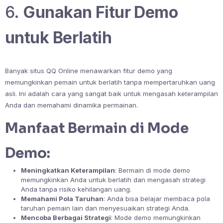
6.
Gunakan Fitur Demo
untuk Berlatih
Banyak situs QQ Online menawarkan fitur demo yang
memungkinkan pemain untuk berlatih tanpa mempertaruhkan uang
asli. Ini adalah cara yang sangat baik untuk mengasah keterampilan
Anda dan memahami dinamika permainan.
Manfaat Bermain di Mode
Demo:
Meningkatkan Keterampilan
: Bermain di mode demo
memungkinkan Anda untuk berlatih dan mengasah strategi
Anda tanpa risiko kehilangan uang.
Memahami Pola Taruhan
: Anda bisa belajar membaca pola
taruhan pemain lain dan menyesuaikan strategi Anda.
Mencoba Berbagai Strategi
: Mode demo memungkinkan