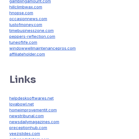
gamblingamount.com
hillclimbwax.com
hnopse.com
occasionnews.com
lustofmoney.com
timebusinesszone.com
peppers-reflection.com
tuneoflife.com
windowwellmaintenancepros.com
affiliateholder.com
Links
helpdesksoftwares.net
lovabowl.net
homeimprovementit.com
newstribunal.com
newsdailymagazines.com
preceptionhub.com
yeezislides.com