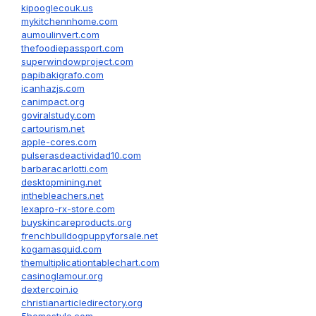
kipooglecouk.us
mykitchennhome.com
aumoulinvert.com
thefoodiepassport.com
superwindowproject.com
papibakigrafo.com
icanhazjs.com
canimpact.org
goviralstudy.com
cartourism.net
apple-cores.com
pulserasdeactividad10.com
barbaracarlotti.com
desktopmining.net
inthebleachers.net
lexapro-rx-store.com
buyskincareproducts.org
frenchbulldogpuppyforsale.net
kogamasquid.com
themultiplicationtablechart.com
casinoglamour.org
dextercoin.io
christianarticledirectory.org
5homestyle.com