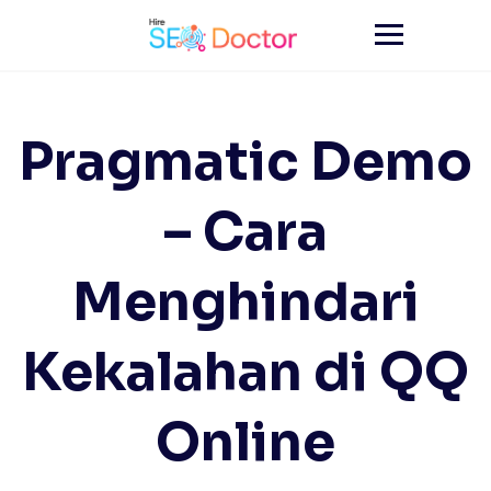
Skip
to
content
Pragmatic Demo
– Cara
Menghindari
Kekalahan di QQ
Online