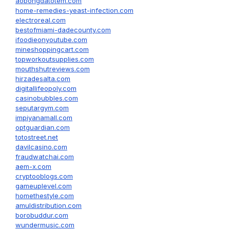
aobongdatotem.com
home-remedies-yeast-infection.com
electroreal.com
bestofmiami-dadecounty.com
ifoodieonyoutube.com
mineshoppingcart.com
topworkoutsupplies.com
mouthshutreviews.com
hirzadesalta.com
digitallifeopoly.com
casinobubbles.com
seputargym.com
impiyanamall.com
optguardian.com
totostreet.net
davilcasino.com
fraudwatchai.com
aem-x.com
cryptooblogs.com
gameuplevel.com
homethestyle.com
amuldistribution.com
borobuddur.com
wundermusic.com