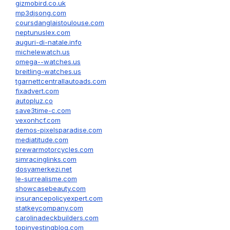
gizmobird.co.uk
mp3djsong.com
coursdanglaistoulouse.com
neptunuslex.com
auguri-di-natale.info
michelewatch.us
omega--watches.us
breitling-watches.us
tgarnettcentrallautoads.com
fixadvert.com
autopluz.co
save3time-c.com
vexonhcf.com
demos-pixelsparadise.com
mediatitude.com
prewarmotorcycles.com
simracinglinks.com
dosyamerkezi.net
le-surrealisme.com
showcasebeauty.com
insurancepolicyexpert.com
statkeycompany.com
carolinadeckbuilders.com
topinvestingblog.com