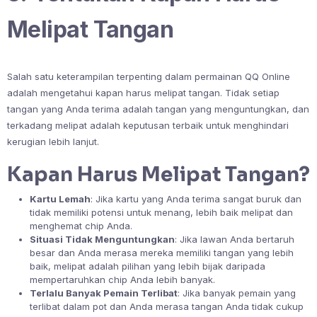
Melipat Tangan
Salah satu keterampilan terpenting dalam permainan QQ Online
adalah mengetahui kapan harus melipat tangan. Tidak setiap
tangan yang Anda terima adalah tangan yang menguntungkan, dan
terkadang melipat adalah keputusan terbaik untuk menghindari
kerugian lebih lanjut.
Kapan Harus Melipat Tangan?
Kartu Lemah
: Jika kartu yang Anda terima sangat buruk dan
tidak memiliki potensi untuk menang, lebih baik melipat dan
menghemat chip Anda.
Situasi Tidak Menguntungkan
: Jika lawan Anda bertaruh
besar dan Anda merasa mereka memiliki tangan yang lebih
baik, melipat adalah pilihan yang lebih bijak daripada
mempertaruhkan chip Anda lebih banyak.
Terlalu Banyak Pemain Terlibat
: Jika banyak pemain yang
terlibat dalam pot dan Anda merasa tangan Anda tidak cukup