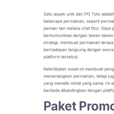
Satu aspek unik dari PG Toto adalah 
beberapa permainan, seperti permai
pemain lain melalui chat fitur. Saya
berkomunikasi dengan lawan-lawan s
strategi, membuat permainan terasa
berhadapan langsung dengan seoran
platform tersebut.
Keterlibatan sosial ini membuat pe
memenangkan permainan, tetapi ju
yang memiliki minat yang sama. Ini
berbeda dibandingkan dengan platfo
Paket Prom