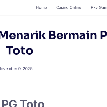
Home
Casino Online
Pkv Gam
Menarik Bermain 
Toto
ovember 9, 2025
 PG Toto