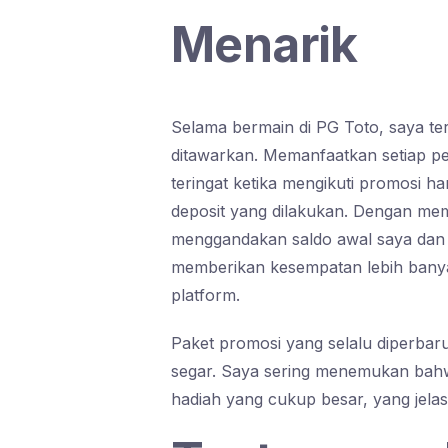
Menarik
Selama bermain di PG Toto, saya t
ditawarkan. Memanfaatkan setiap p
teringat ketika mengikuti promosi 
deposit yang dilakukan. Dengan mem
menggandakan saldo awal saya dan 
memberikan kesempatan lebih banyak
platform.
Paket promosi yang selalu diperbar
segar. Saya sering menemukan bahw
hadiah yang cukup besar, yang jela