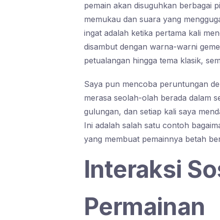
pemain akan disuguhkan berbagai pi
memukau dan suara yang menggugah
ingat adalah ketika pertama kali me
disambut dengan warna-warni gemerl
petualangan hingga tema klasik, s
Saya pun mencoba peruntungan deng
merasa seolah-olah berada dalam se
gulungan, dan setiap kali saya mend
Ini adalah salah satu contoh bagai
yang membuat pemainnya betah ber
Interaksi So
Permainan