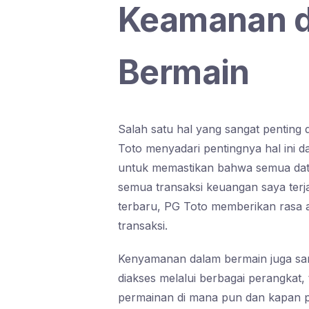
Keamanan 
Bermain
Salah satu hal yang sangat penting
Toto menyadari pentingnya hal ini 
untuk memastikan bahwa semua dat
semua transaksi keuangan saya terj
terbaru, PG Toto memberikan rasa 
transaksi.
Kenyamanan dalam bermain juga sang
diakses melalui berbagai perangkat
permainan di mana pun dan kapan p