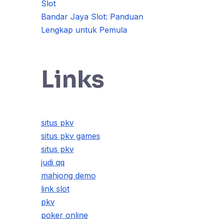
Slot
Bandar Jaya Slot: Panduan
Lengkap untuk Pemula
Links
situs pkv
situs pkv games
situs pkv
judi qq
mahjong demo
link slot
pkv
poker online