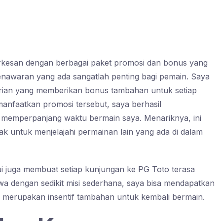
erkesan dengan berbagai paket promosi dan bonus yang
enawaran yang ada sangatlah penting bagi pemain. Saya
harian yang memberikan bonus tambahan untuk setiap
anfaatkan promosi tersebut, saya berhasil
memperpanjang waktu bermain saya. Menariknya, ini
 untuk menjelajahi permainan lain yang ada di dalam
ui juga membuat setiap kunjungan ke PG Toto terasa
a dengan sedikit misi sederhana, saya bisa mendapatkan
s merupakan insentif tambahan untuk kembali bermain.