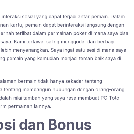
interaksi sosial yang dapat terjadi antar pemain. Dalam
nan kartu, pemain dapat berinteraksi langsung dengan
 pernah terlibat dalam permainan poker di mana saya bisa
aya. Kami tertawa, saling menggoda, dan berbagi
 lebih menyenangkan. Saya ingat satu sesi di mana saya
g pemain yang kemudian menjadi teman baik saya di
ngalaman bermain tidak hanya sekadar tentang
ga tentang membangun hubungan dengan orang-orang
 adalah nilai tambah yang saya rasa membuat PG Toto
rm permainan lainnya.
osi dan Bonus