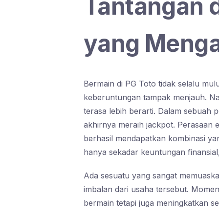
Tantangan 
yang Menga
Bermain di PG Toto tidak selalu m
keberuntungan tampak menjauh. 
terasa lebih berarti. Dalam sebuah 
akhirnya meraih jackpot. Perasaan 
berhasil mendapatkan kombinasi ya
hanya sekadar keuntungan finansial, t
Ada sesuatu yang sangat memuaska
imbalan dari usaha tersebut. Mome
bermain tetapi juga meningkatkan s