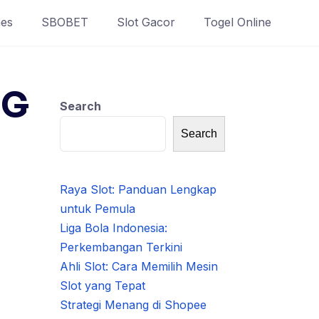
es
SBOBET
Slot Gacor
Togel Online
PG
Search
Search
Raya Slot: Panduan Lengkap
untuk Pemula
Liga Bola Indonesia:
Perkembangan Terkini
Ahli Slot: Cara Memilih Mesin
Slot yang Tepat
Strategi Menang di Shopee