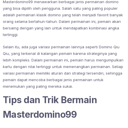
Masterdomino99 menawarkan berbagai jenis permainan domino
yang bisa dipilih oleh pengguna. Salah satu yang paling populer
adalah permainan klasik domino yang telah menjadi favorit banyak
orang selama bertahun-tahun. Dalam permainan ini, pemain akan
bersaing dengan yang lain untuk mendapatkan kombinasi angka
tertinggi.
Selain itu, ada juga variasi permainan lainnya seperti Domino Qiu
Qiu, yang terkenal di kalangan pemain karena strateginya yang
lebih kompleks. Dalam permainan ini, pemain harus mengumpulkan
kartu dengan nilai tertinggi untuk memenangkan permainan. Setiap
variasi permainan memiliki aturan dan strategi tersendiri, sehingga
pemain dapat mencoba berbagai jenis permainan untuk
menemukan yang paling mereka sukai.
Tips dan Trik Bermain
Masterdomino99