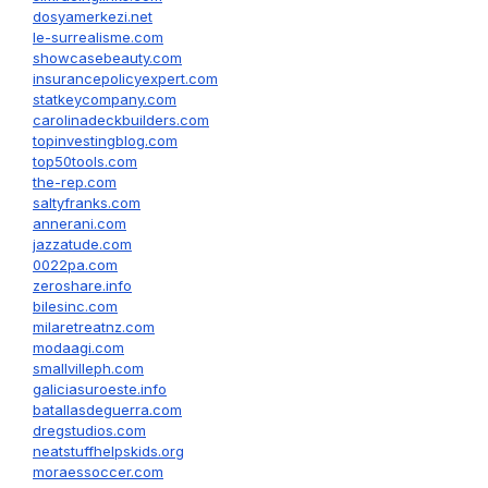
dosyamerkezi.net
le-surrealisme.com
showcasebeauty.com
insurancepolicyexpert.com
statkeycompany.com
carolinadeckbuilders.com
topinvestingblog.com
top50tools.com
the-rep.com
saltyfranks.com
annerani.com
jazzatude.com
0022pa.com
zeroshare.info
bilesinc.com
milaretreatnz.com
modaagi.com
smallvilleph.com
galiciasuroeste.info
batallasdeguerra.com
dregstudios.com
neatstuffhelpskids.org
moraessoccer.com