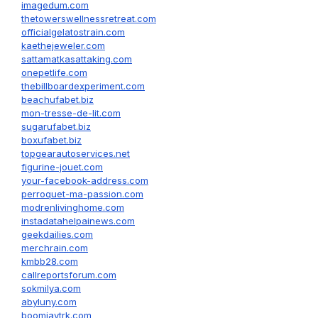
imagedum.com
thetowerswellnessretreat.com
officialgelatostrain.com
kaethejeweler.com
sattamatkasattaking.com
onepetlife.com
thebillboardexperiment.com
beachufabet.biz
mon-tresse-de-lit.com
sugarufabet.biz
boxufabet.biz
topgearautoservices.net
figurine-jouet.com
your-facebook-address.com
perroquet-ma-passion.com
modrenlivinghome.com
instadatahelpainews.com
geekdailies.com
merchrain.com
kmbb28.com
callreportsforum.com
sokmilya.com
abyluny.com
boomjavtrk.com