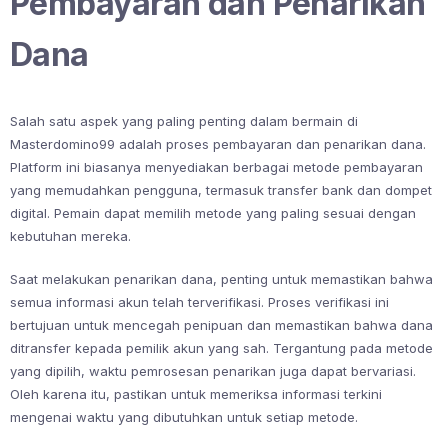
Pembayaran dan Penarikan
Dana
Salah satu aspek yang paling penting dalam bermain di
Masterdomino99 adalah proses pembayaran dan penarikan dana.
Platform ini biasanya menyediakan berbagai metode pembayaran
yang memudahkan pengguna, termasuk transfer bank dan dompet
digital. Pemain dapat memilih metode yang paling sesuai dengan
kebutuhan mereka.
Saat melakukan penarikan dana, penting untuk memastikan bahwa
semua informasi akun telah terverifikasi. Proses verifikasi ini
bertujuan untuk mencegah penipuan dan memastikan bahwa dana
ditransfer kepada pemilik akun yang sah. Tergantung pada metode
yang dipilih, waktu pemrosesan penarikan juga dapat bervariasi.
Oleh karena itu, pastikan untuk memeriksa informasi terkini
mengenai waktu yang dibutuhkan untuk setiap metode.