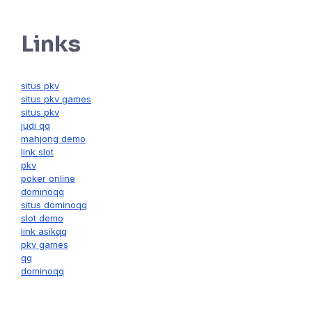
Links
situs pkv
situs pkv games
situs pkv
judi qq
mahjong demo
link slot
pkv
poker online
dominoqq
situs dominoqq
slot demo
link asikqq
pkv games
qq
dominoqq