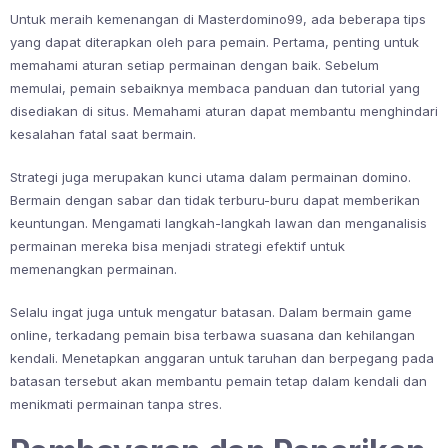
Untuk meraih kemenangan di Masterdomino99, ada beberapa tips
yang dapat diterapkan oleh para pemain. Pertama, penting untuk
memahami aturan setiap permainan dengan baik. Sebelum
memulai, pemain sebaiknya membaca panduan dan tutorial yang
disediakan di situs. Memahami aturan dapat membantu menghindari
kesalahan fatal saat bermain.
Strategi juga merupakan kunci utama dalam permainan domino.
Bermain dengan sabar dan tidak terburu-buru dapat memberikan
keuntungan. Mengamati langkah-langkah lawan dan menganalisis
permainan mereka bisa menjadi strategi efektif untuk
memenangkan permainan.
Selalu ingat juga untuk mengatur batasan. Dalam bermain game
online, terkadang pemain bisa terbawa suasana dan kehilangan
kendali. Menetapkan anggaran untuk taruhan dan berpegang pada
batasan tersebut akan membantu pemain tetap dalam kendali dan
menikmati permainan tanpa stres.