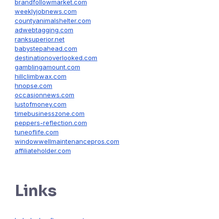
brandfollowmarket.com
weeklyjobnews.com
countyanimalshelter.com
adwebtagging.com
ranksuperior.net
babystepahead.com
destinationoverlooked.com
gamblingamount.com
hillclimbwax.com
hnopse.com
occasionnews.com
lustofmoney.com
timebusinesszone.com
peppers-reflection.com
tuneoflife.com
windowwellmaintenancepros.com
affiliateholder.com
Links