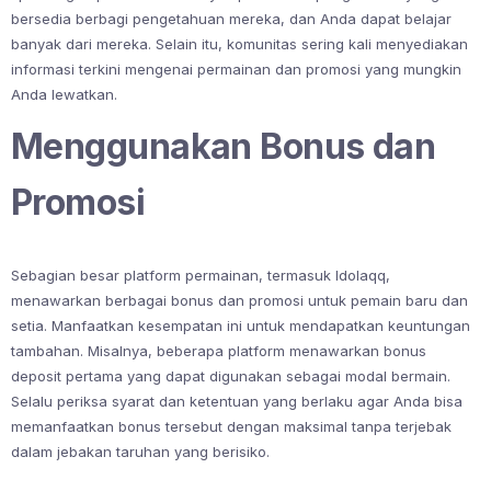
bersedia berbagi pengetahuan mereka, dan Anda dapat belajar
banyak dari mereka. Selain itu, komunitas sering kali menyediakan
informasi terkini mengenai permainan dan promosi yang mungkin
Anda lewatkan.
Menggunakan Bonus dan
Promosi
Sebagian besar platform permainan, termasuk Idolaqq,
menawarkan berbagai bonus dan promosi untuk pemain baru dan
setia. Manfaatkan kesempatan ini untuk mendapatkan keuntungan
tambahan. Misalnya, beberapa platform menawarkan bonus
deposit pertama yang dapat digunakan sebagai modal bermain.
Selalu periksa syarat dan ketentuan yang berlaku agar Anda bisa
memanfaatkan bonus tersebut dengan maksimal tanpa terjebak
dalam jebakan taruhan yang berisiko.