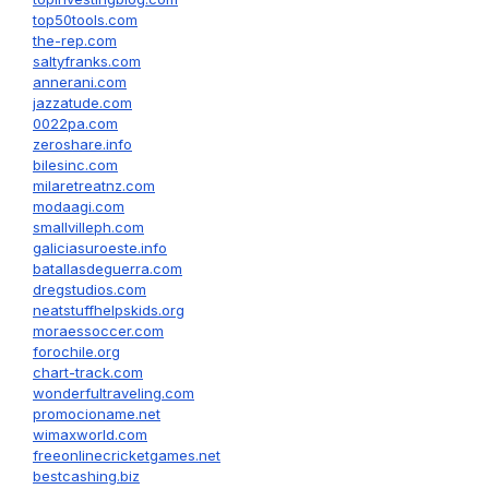
top50tools.com
the-rep.com
saltyfranks.com
annerani.com
jazzatude.com
0022pa.com
zeroshare.info
bilesinc.com
milaretreatnz.com
modaagi.com
smallvilleph.com
galiciasuroeste.info
batallasdeguerra.com
dregstudios.com
neatstuffhelpskids.org
moraessoccer.com
forochile.org
chart-track.com
wonderfultraveling.com
promocioname.net
wimaxworld.com
freeonlinecricketgames.net
bestcashing.biz