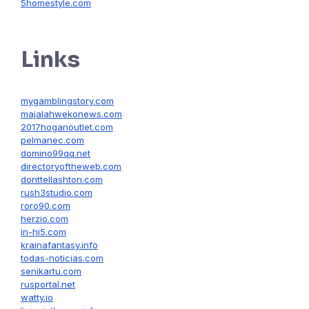
5homestyle.com
Links
mygamblingstory.com
majalahwekonews.com
2017hoganoutlet.com
pelmanec.com
domino99qq.net
directoryoftheweb.com
donttellashton.com
rush3studio.com
roro90.com
herzio.com
in-hi5.com
krainafantasy.info
todas-noticias.com
senikartu.com
rusportal.net
watty.io