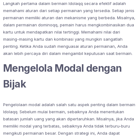
Langkah pertama dalam bermain Idolaqq secara efektif adalah
memahami aturan dari setiap permainan yang tersedia. Setiap jenis
permainan memiliki aturan dan mekanisme yang berbeda. Misalnya,
dalam permainan dominoqq, pemain harus mengkombinasikan dua
kartu untuk mendapatkan nilai tertinggi. Memahami nilai dari
masing-masing kartu dan kombinasi yang mungkin sangatlah
penting. Ketika Anda sudah menguasai aturan permainan, Anda
akan lebih percaya diri dalam mengambil keputusan saat bermain.
Mengelola Modal dengan
Bijak
Pengelolaan modal adalah salah satu aspek penting dalam bermain
Idolaqq. Sebelum mulai bermain, sebaiknya Anda menentukan
batasan jumlah uang yang akan dipertaruhkan. Misalnya, jika Anda
memiliki modal yang terbatas, sebaiknya Anda tidak terburu-buru
mengikuti permainan besar. Dengan strategi ini, Anda dapat