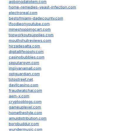
aobongdatotem.com
home-remedies-yeast-infection.com
electroreal.com
bestofmiami-dadecounty.com
ifoodieonyoutube.com
mineshoppingcart.com
topworkoutsupplies.com
mouthshutreviews.com
hirzadesalta.com
digitallifeopoly.com
casinobubbles.com
seputargym.com
impiyanamall.com
optguardian.com
totostreet.net
davilcasino.com
fraudwatchai.com
aem-x.com
cryptooblogs.com
gameuplevel.com
homethestyle.com
amuldistribution.com
borobuddur.com
wundermusic.com