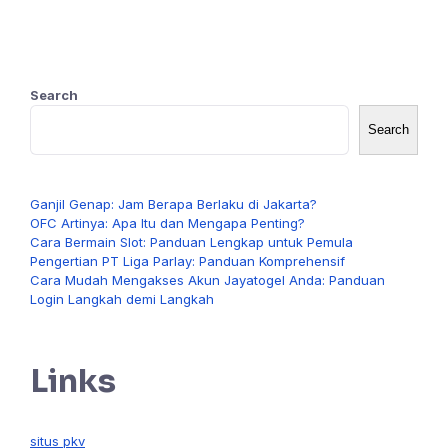
Search
Search
Ganjil Genap: Jam Berapa Berlaku di Jakarta?
OFC Artinya: Apa Itu dan Mengapa Penting?
Cara Bermain Slot: Panduan Lengkap untuk Pemula
Pengertian PT Liga Parlay: Panduan Komprehensif
Cara Mudah Mengakses Akun Jayatogel Anda: Panduan
Login Langkah demi Langkah
Links
situs pkv