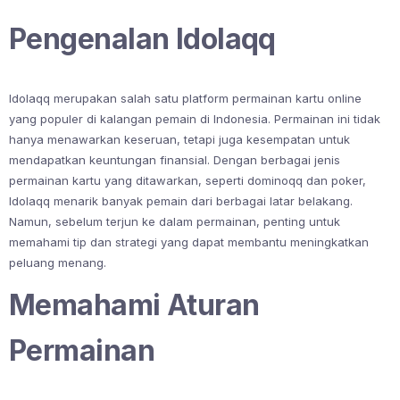
Pengenalan Idolaqq
Idolaqq merupakan salah satu platform permainan kartu online
yang populer di kalangan pemain di Indonesia. Permainan ini tidak
hanya menawarkan keseruan, tetapi juga kesempatan untuk
mendapatkan keuntungan finansial. Dengan berbagai jenis
permainan kartu yang ditawarkan, seperti dominoqq dan poker,
Idolaqq menarik banyak pemain dari berbagai latar belakang.
Namun, sebelum terjun ke dalam permainan, penting untuk
memahami tip dan strategi yang dapat membantu meningkatkan
peluang menang.
Memahami Aturan
Permainan