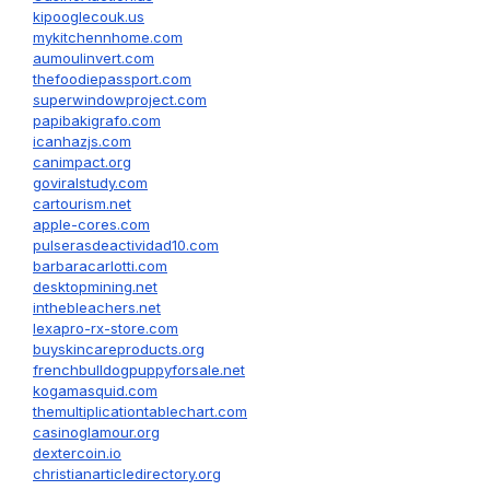
kipooglecouk.us
mykitchennhome.com
aumoulinvert.com
thefoodiepassport.com
superwindowproject.com
papibakigrafo.com
icanhazjs.com
canimpact.org
goviralstudy.com
cartourism.net
apple-cores.com
pulserasdeactividad10.com
barbaracarlotti.com
desktopmining.net
inthebleachers.net
lexapro-rx-store.com
buyskincareproducts.org
frenchbulldogpuppyforsale.net
kogamasquid.com
themultiplicationtablechart.com
casinoglamour.org
dextercoin.io
christianarticledirectory.org