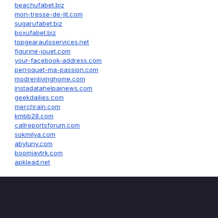
beachufabet.biz
mon-tresse-de-lit.com
sugarufabet.biz
boxufabet.biz
topgearautoservices.net
figurine-jouet.com
your-facebook-address.com
perroquet-ma-passion.com
modrenlivinghome.com
instadatahelpainews.com
geekdailies.com
merchrain.com
kmbb28.com
callreportsforum.com
sokmilya.com
abyluny.com
boomjavtrk.com
apklead.net