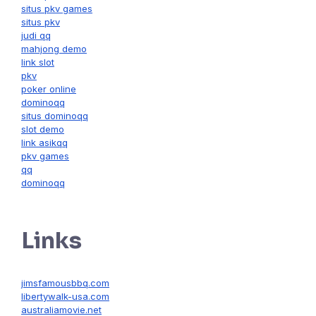
situs pkv games
situs pkv
judi qq
mahjong demo
link slot
pkv
poker online
dominoqq
situs dominoqq
slot demo
link asikqq
pkv games
qq
dominoqq
Links
jimsfamousbbq.com
libertywalk-usa.com
australiamovie.net