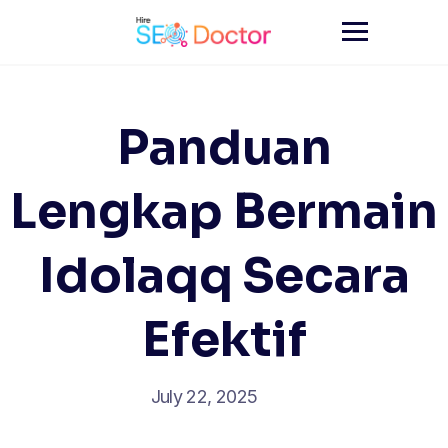
Skip
to
content
Panduan
Lengkap Bermain
Idolaqq Secara
Efektif
July 22, 2025