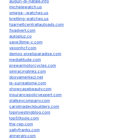
auguri-di-natale.info
michelewatch.us
omega--watches.us
breitling-watches.us
tgarnettcentrallautoads.com
fixadvert.com
autopluz.co
save3time-c.com
vexonhcf.com
demos-pixelsparadise.com
mediatitude.com
prewarmotorcycles.com
simracinglinks.com
dosyamerkezi.net
le-surrealisme.com
showcasebeauty.com
insurancepolicyexpert.com
statkeycompany.com
carolinadeckbuilders.com
topinvestingblog.com
top50tools.com
the-rep.com
saltyfranks.com
annerani.com