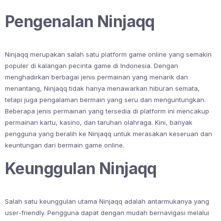
Pengenalan Ninjaqq
Ninjaqq merupakan salah satu platform game online yang semakin
populer di kalangan pecinta game di Indonesia. Dengan
menghadirkan berbagai jenis permainan yang menarik dan
menantang, Ninjaqq tidak hanya menawarkan hiburan semata,
tetapi juga pengalaman bermain yang seru dan menguntungkan.
Beberapa jenis permainan yang tersedia di platform ini mencakup
permainan kartu, kasino, dan taruhan olahraga. Kini, banyak
pengguna yang beralih ke Ninjaqq untuk merasakan keseruan dan
keuntungan dari bermain game online.
Keunggulan Ninjaqq
Salah satu keunggulan utama Ninjaqq adalah antarmukanya yang
user-friendly. Pengguna dapat dengan mudah bernavigasi melalui