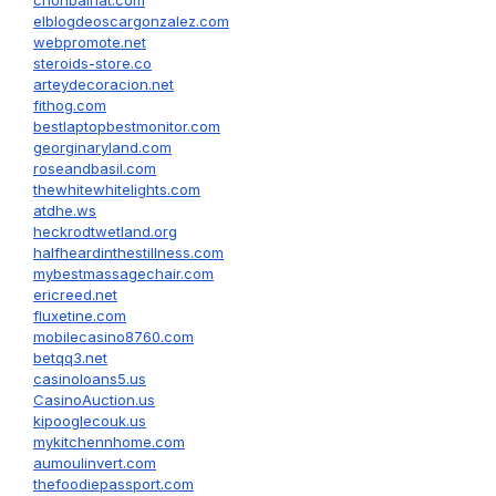
elblogdeoscargonzalez.com
webpromote.net
steroids-store.co
arteydecoracion.net
fithog.com
bestlaptopbestmonitor.com
georginaryland.com
roseandbasil.com
thewhitewhitelights.com
atdhe.ws
heckrodtwetland.org
halfheardinthestillness.com
mybestmassagechair.com
ericreed.net
fluxetine.com
mobilecasino8760.com
betqq3.net
casinoloans5.us
CasinoAuction.us
kipooglecouk.us
mykitchennhome.com
aumoulinvert.com
thefoodiepassport.com