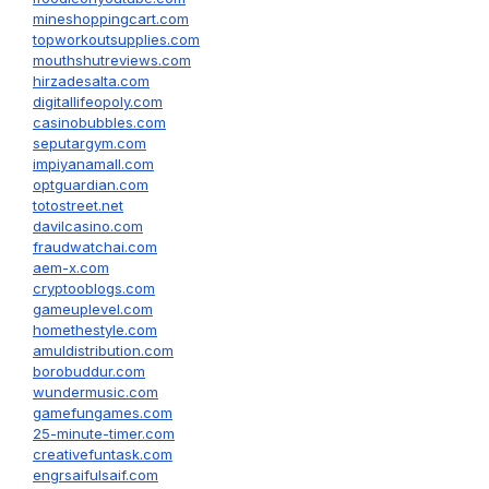
mineshoppingcart.com
topworkoutsupplies.com
mouthshutreviews.com
hirzadesalta.com
digitallifeopoly.com
casinobubbles.com
seputargym.com
impiyanamall.com
optguardian.com
totostreet.net
davilcasino.com
fraudwatchai.com
aem-x.com
cryptooblogs.com
gameuplevel.com
homethestyle.com
amuldistribution.com
borobuddur.com
wundermusic.com
gamefungames.com
25-minute-timer.com
creativefuntask.com
engrsaifulsaif.com