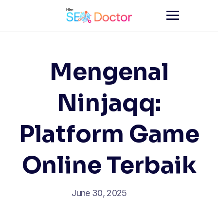
Skip
to
content
Mengenal
Ninjaqq:
Platform Game
Online Terbaik
June 30, 2025