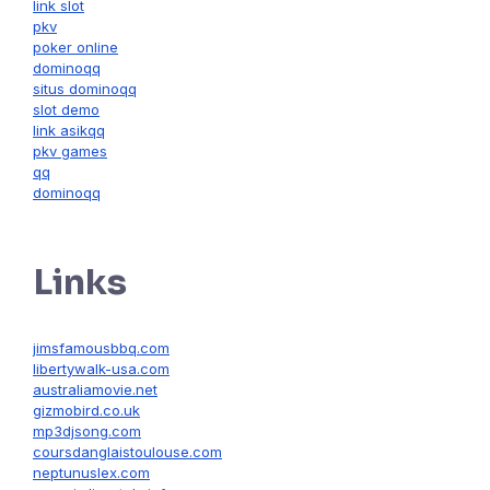
link slot
pkv
poker online
dominoqq
situs dominoqq
slot demo
link asikqq
pkv games
qq
dominoqq
Links
jimsfamousbbq.com
libertywalk-usa.com
australiamovie.net
gizmobird.co.uk
mp3djsong.com
coursdanglaistoulouse.com
neptunuslex.com