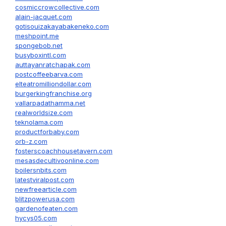
cosmiccrowcollective.com
alain-jacquet.com
gotisouizakayabakeneko.com
meshpoint.me
spongebob.net
busyboxintl.com
auttayanratchapak.com
postcoffeebarva.com
elteatromilliondollar.com
burgerkingfranchise.org
vallarpadathamma.net
realworldsize.com
teknolama.com
productforbaby.com
orb-z.com
fosterscoachhousetavern.com
mesasdecultivoonline.com
boilersnbits.com
latestviralpost.com
newfreearticle.com
blitzpowerusa.com
gardenofeaten.com
hycys05.com