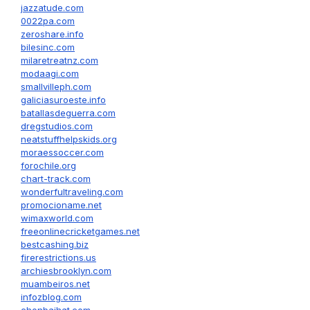
jazzatude.com
0022pa.com
zeroshare.info
bilesinc.com
milaretreatnz.com
modaagi.com
smallvilleph.com
galiciasuroeste.info
batallasdeguerra.com
dregstudios.com
neatstuffhelpskids.org
moraessoccer.com
forochile.org
chart-track.com
wonderfultraveling.com
promocioname.net
wimaxworld.com
freeonlinecricketgames.net
bestcashing.biz
firerestrictions.us
archiesbrooklyn.com
muambeiros.net
infozblog.com
chonbaihat.com