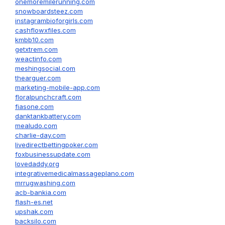
onemoremilerunning.com
snowboardsteez.com
instagrambioforgirls.com
cashflowxfiles.com
kmbb10.com
getxtrem.com
weactinfo.com
meshingsocial.com
thearguer.com
marketing-mobile-app.com
floralpunchcraft.com
fiasone.com
danktankbattery.com
mealudo.com
charlie-day.com
livedirectbettingpoker.com
foxbusinessupdate.com
lovedaddy.org
integrativemedicalmassageplano.com
mrrugwashing.com
acb-bankia.com
flash-es.net
upshak.com
backsilo.com