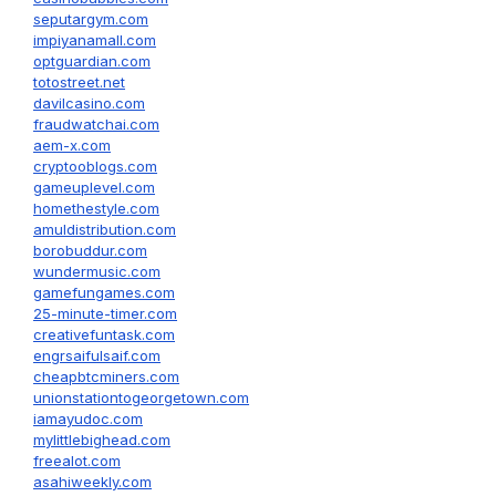
seputargym.com
impiyanamall.com
optguardian.com
totostreet.net
davilcasino.com
fraudwatchai.com
aem-x.com
cryptooblogs.com
gameuplevel.com
homethestyle.com
amuldistribution.com
borobuddur.com
wundermusic.com
gamefungames.com
25-minute-timer.com
creativefuntask.com
engrsaifulsaif.com
cheapbtcminers.com
unionstationtogeorgetown.com
iamayudoc.com
mylittlebighead.com
freealot.com
asahiweekly.com