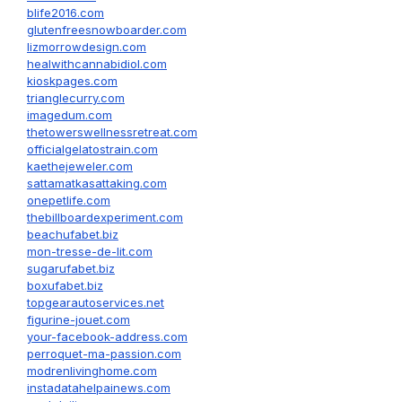
blife2016.com
glutenfreesnowboarder.com
lizmorrowdesign.com
healwithcannabidiol.com
kioskpages.com
trianglecurry.com
imagedum.com
thetowerswellnessretreat.com
officialgelatostrain.com
kaethejeweler.com
sattamatkasattaking.com
onepetlife.com
thebillboardexperiment.com
beachufabet.biz
mon-tresse-de-lit.com
sugarufabet.biz
boxufabet.biz
topgearautoservices.net
figurine-jouet.com
your-facebook-address.com
perroquet-ma-passion.com
modrenlivinghome.com
instadatahelpainews.com