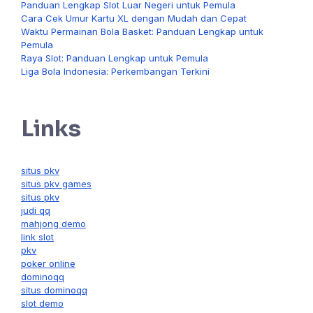
Panduan Lengkap Slot Luar Negeri untuk Pemula
Cara Cek Umur Kartu XL dengan Mudah dan Cepat
Waktu Permainan Bola Basket: Panduan Lengkap untuk
Pemula
Raya Slot: Panduan Lengkap untuk Pemula
Liga Bola Indonesia: Perkembangan Terkini
Links
situs pkv
situs pkv games
situs pkv
judi qq
mahjong demo
link slot
pkv
poker online
dominoqq
situs dominoqq
slot demo