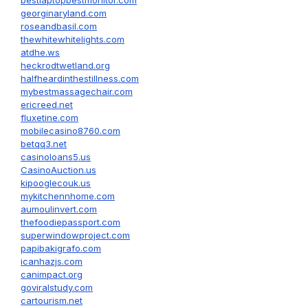
georginaryland.com
roseandbasil.com
thewhitewhitelights.com
atdhe.ws
heckrodtwetland.org
halfheardinthestillness.com
mybestmassagechair.com
ericreed.net
fluxetine.com
mobilecasino8760.com
betqq3.net
casinoloans5.us
CasinoAuction.us
kipooglecouk.us
mykitchennhome.com
aumoulinvert.com
thefoodiepassport.com
superwindowproject.com
papibakigrafo.com
icanhazjs.com
canimpact.org
goviralstudy.com
cartourism.net