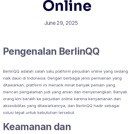
Online
June 29, 2025
Pengenalan BerlinQQ
BerlinQQ adalah salah satu platform perjudian online yang sedang
naik daun di Indonesia. Dengan berbagai jenis permainan yang
ditawarkan, platform ini menarik minat banyak pemain yang
mencari pengalaman judi yang aman dan menyenangkan. Banyak
orang kini beralih ke perjudian online karena kenyamanan dan
aksesibilitas yang ditawarkannya, dan BerlinQQ hadir sebagai
solusi tepat untuk kebutuhan tersebut.
Keamanan dan