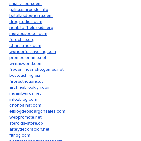
smallvilleph.com
galiciasuroeste.info
batallasdeguerra.com
dregstudios.com
neatstuffhelpskids.org
moraessoccer.com
forochile.org
chart-track.com
wonderfultraveling.com
promocioname.net
wimaxworld.com
freeonlinecricketgames.net
bestcashing.biz
firerestrictions.us
archiesbrooklyn.com
muambeiros.net
infozblog.com
chonbaihat.com
elblogdeoscargonzalez.com
webpromote.net
steroids-store.co
arteydecoracion.net
fithog.com
bestlaptopbestmonitor.com