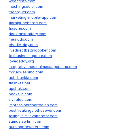
weactinfo.com
meshingsocial.com
thearguer.com
marketing-mobile-app.com
floralpunchcraft.com
fiasone.com
danktankbattery.com
mealudo.com
charlie-day.com
livedirectbettingpoker.com
foxbusinessupdate.com
lovedaddy.org
integrativemedicalmassageplano.com
mrrugwashing.com
acb-bankia.com
flash-es.net
upshak.com
backsilo.com
siviralqq.com
impressionresorthoian.com
bestfreakingclothesever.com
falling-film-evaporator.com
sumuslawfirm.com
nursingprowriters.com