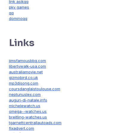
link asikqq
pkv games
qq
dominoqq
Links
jimsfamousbbq.com
libertywalk-usa.com
australiamovie.net
gizmobird.co.uk
mp3djsong.com
coursdanglaistoulouse.com
neptunuslex.com
auguri-di-natale.info
michelewatch.us
omega--watches.us
breitling-watches.us
tgarnettcentrallautoads.com
fixadvert.com