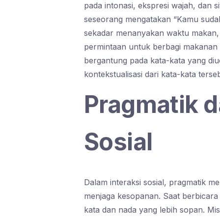
pada intonasi, ekspresi wajah, dan si
seseorang mengatakan “Kamu suda
sekadar menanyakan waktu makan, 
permintaan untuk berbagi makanan 
bergantung pada kata-kata yang diu
kontekstualisasi dari kata-kata terse
Pragmatik 
Sosial
Dalam interaksi sosial, pragmatik
menjaga kesopanan. Saat berbicara d
kata dan nada yang lebih sopan. Mi