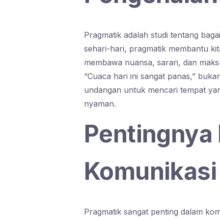
Pragmatik adalah studi tentang ba
sehari-hari, pragmatik membantu kita
membawa nuansa, saran, dan maksud
“Cuaca hari ini sangat panas,” buka
undangan untuk mencari tempat yang
nyaman.
Pentingnya
Komunikasi
Pragmatik sangat penting dalam kom