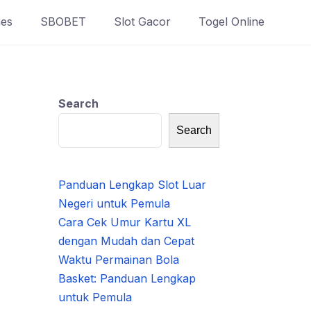
es
SBOBET
Slot Gacor
Togel Online
m
Search
Search
Panduan Lengkap Slot Luar
Negeri untuk Pemula
Cara Cek Umur Kartu XL
dengan Mudah dan Cepat
Waktu Permainan Bola
Basket: Panduan Lengkap
untuk Pemula