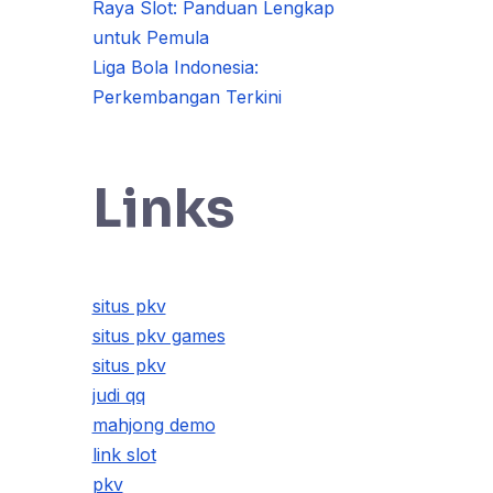
Raya Slot: Panduan Lengkap
untuk Pemula
Liga Bola Indonesia:
Perkembangan Terkini
Links
situs pkv
situs pkv games
situs pkv
judi qq
mahjong demo
link slot
pkv