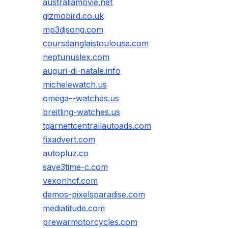
australiamovie.net
gizmobird.co.uk
mp3djsong.com
coursdanglaistoulouse.com
neptunuslex.com
auguri-di-natale.info
michelewatch.us
omega--watches.us
breitling-watches.us
tgarnettcentrallautoads.com
fixadvert.com
autopluz.co
save3time-c.com
vexonhcf.com
demos-pixelsparadise.com
mediatitude.com
prewarmotorcycles.com