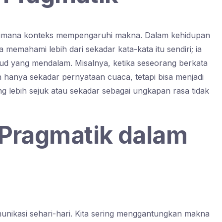
gaimana konteks mempengaruhi makna. Dalam kehidupan
 memahami lebih dari sekadar kata-kata itu sendiri; ia
 yang mendalam. Misalnya, ketika seseorang berkata
n hanya sekadar pernyataan cuaca, tetapi bisa menjadi
 lebih sejuk atau sekadar sebagai ungkapan rasa tidak
 Pragmatik dalam
unikasi sehari-hari. Kita sering menggantungkan makna