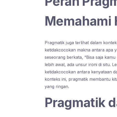
Peran Pragm
Memahami H
Pragmatik juga terlihat dalam kont
ketidakcocokan makna antara apa ya
seseorang berkata, “Bisa saja kamu 
lebih awal, ada unsur ironi di situ
ketidakcocokan antara kenyataan d
konteks ini, pragmatik membantu ki
yang ringan.
Pragmatik d