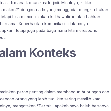
tuasi di mana komunikasi terjadi. Misalnya, ketika
h makan?” dengan nada yang menggoda, mungkin bukan
tetapi bisa mencerminkan kekhawatiran atau bahkan
bersama. Keberhasilan komunikasi tidak hanya
capkan, tetapi juga pada bagaimana kita merespons
but.
dalam Konteks
 memainkan peran penting dalam membangun hubungan dan
engan orang yang lebih tua, kita sering memilih kata-
salnya, mengatakan “Permisi, apakah saya boleh bertanya