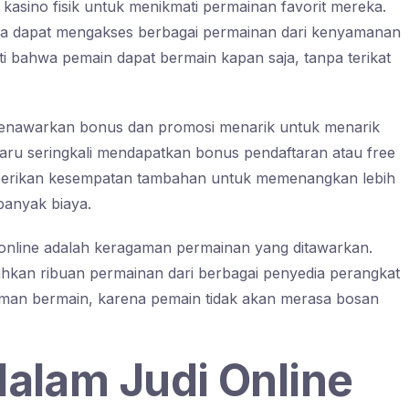
 kasino fisik untuk menikmati permainan favorit mereka.
ka dapat mengakses berbagai permainan dari kenyamanan
rti bahwa pemain dapat bermain kapan saja, tanpa terikat
ne menawarkan bonus dan promosi menarik untuk menarik
aru seringkali mendapatkan bonus pendaftaran atau free
mberikan kesempatan tambahan untuk memenangkan lebih
anyak biaya.
i online adalah keragaman permainan yang ditawarkan.
ahkan ribuan permainan dari berbagai penyedia perangkat
aman bermain, karena pemain tidak akan merasa bosan
alam Judi Online