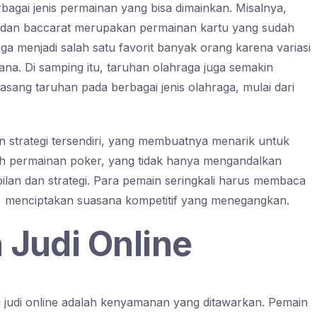
rbagai jenis permainan yang bisa dimainkan. Misalnya,
, dan baccarat merupakan permainan kartu yang sudah
 juga menjadi salah satu favorit banyak orang karena variasi
na. Di samping itu, taruhan olahraga juga semakin
sang taruhan pada berbagai jenis olahraga, mulai dari
n strategi tersendiri, yang membuatnya menarik untuk
ah permainan poker, yang tidak hanya mengandalkan
ilan dan strategi. Para pemain seringkali harus membaca
a, menciptakan suasana kompetitif yang menegangkan.
Judi Online
i judi online adalah kenyamanan yang ditawarkan. Pemain