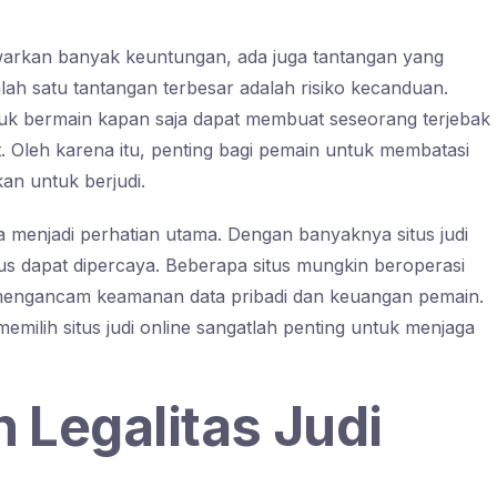
arkan banyak keuntungan, ada juga tantangan yang
lah satu tantangan terbesar adalah risiko kecanduan.
k bermain kapan saja dapat membuat seseorang terjebak
. Oleh karena itu, penting bagi pemain untuk membatasi
an untuk berjudi.
 menjadi perhatian utama. Dengan banyaknya situs judi
itus dapat dipercaya. Beberapa situs mungkin beroperasi
t mengancam keamanan data pribadi dan keuangan pemain.
memilih situs judi online sangatlah penting untuk menjaga
 Legalitas Judi