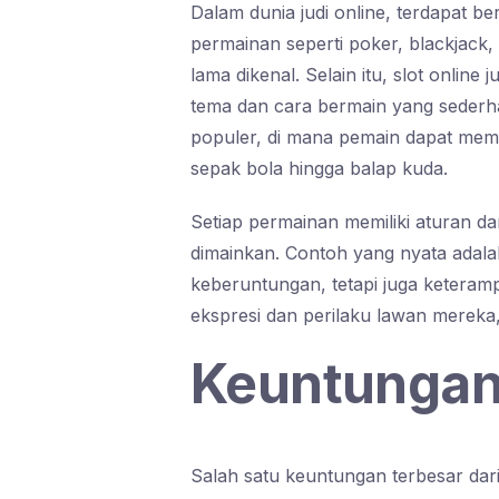
Dalam dunia judi online, terdapat be
permainan seperti poker, blackjack
lama dikenal. Selain itu, slot online
tema dan cara bermain yang sederha
populer, di mana pemain dapat mema
sepak bola hingga balap kuda.
Setiap permainan memiliki aturan da
dimainkan. Contoh yang nyata adal
keberuntungan, tetapi juga keteramp
ekspresi dan perilaku lawan merek
Keuntungan 
Salah satu keuntungan terbesar dar