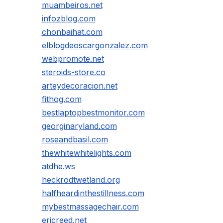
muambeiros.net
infozblog.com
chonbaihat.com
elblogdeoscargonzalez.com
webpromote.net
steroids-store.co
arteydecoracion.net
fithog.com
bestlaptopbestmonitor.com
georginaryland.com
roseandbasil.com
thewhitewhitelights.com
atdhe.ws
heckrodtwetland.org
halfheardinthestillness.com
mybestmassagechair.com
ericreed.net