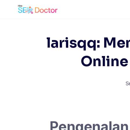
Skip
to
content
larisqq: Me
Online
S
Pengenalan 