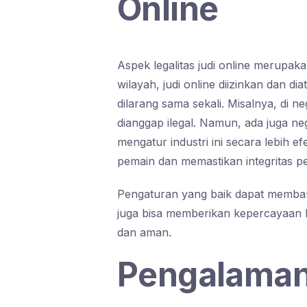
Online
Aspek legalitas judi online merupak
wilayah, judi online diizinkan dan di
dilarang sama sekali. Misalnya, di n
dianggap ilegal. Namun, ada juga n
mengatur industri ini secara lebih 
pemain dan memastikan integritas p
Pengaturan yang baik dapat memban
juga bisa memberikan kepercayaan 
dan aman.
Pengalaman 