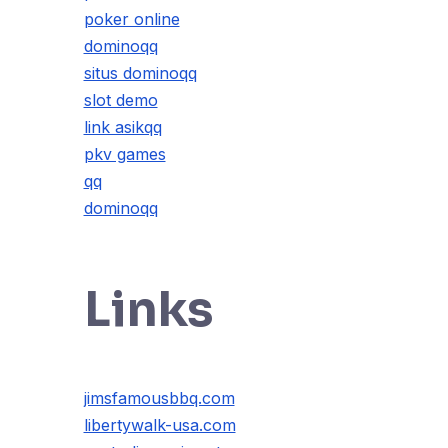
poker online
dominoqq
situs dominoqq
slot demo
link asikqq
pkv games
qq
dominoqq
Links
jimsfamousbbq.com
libertywalk-usa.com