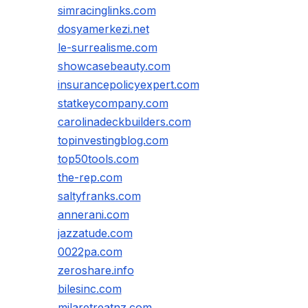
simracinglinks.com
dosyamerkezi.net
le-surrealisme.com
showcasebeauty.com
insurancepolicyexpert.com
statkeycompany.com
carolinadeckbuilders.com
topinvestingblog.com
top50tools.com
the-rep.com
saltyfranks.com
annerani.com
jazzatude.com
0022pa.com
zeroshare.info
bilesinc.com
milaretreatnz.com