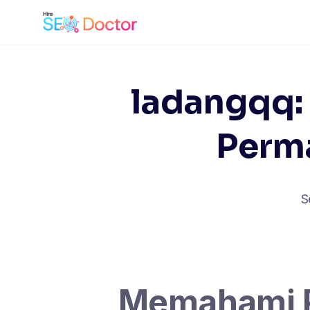
Skip
to
content
ladangqq:
Perm
S
Memahami P