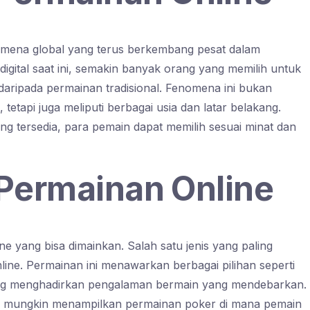
nomena global yang terus berkembang pesat dalam
digital saat ini, semakin banyak orang yang memilih untuk
daripada permainan tradisional. Fenomena ini bukan
 tetapi juga meliputi berbagai usia dan latar belakang.
g tersedia, para pemain dapat memilih sesuai minat dan
 Permainan Online
e yang bisa dimainkan. Salah satu jenis yang paling
ine. Permainan ini menawarkan berbagai pilihan seperti
yang menghadirkan pengalaman bermain yang mendebarkan.
ine mungkin menampilkan permainan poker di mana pemain