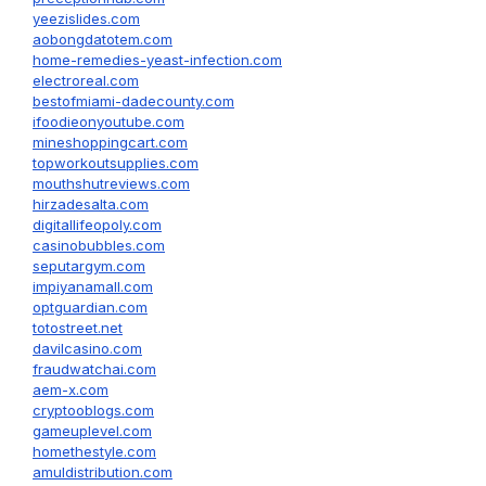
yeezislides.com
aobongdatotem.com
home-remedies-yeast-infection.com
electroreal.com
bestofmiami-dadecounty.com
ifoodieonyoutube.com
mineshoppingcart.com
topworkoutsupplies.com
mouthshutreviews.com
hirzadesalta.com
digitallifeopoly.com
casinobubbles.com
seputargym.com
impiyanamall.com
optguardian.com
totostreet.net
davilcasino.com
fraudwatchai.com
aem-x.com
cryptooblogs.com
gameuplevel.com
homethestyle.com
amuldistribution.com