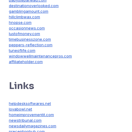
destinationoverlooked.com
gamblingamount.com
hillclimbwax.com
hnopse.com
occasionnews.com
lustofmoney.com
timebusinesszone.com
peppers-reflection.com
tuneoflife.com
windowwellmaintenancepros.com
affiliateholder.com
Links
helpdesksoftwares.net
lovabowl.net
homeimprovementit.com
newstribunal.com
newsdailymagazines.com
preceptionhub.com