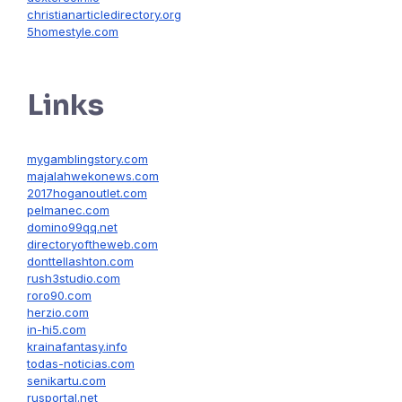
christianarticledirectory.org
5homestyle.com
Links
mygamblingstory.com
majalahwekonews.com
2017hoganoutlet.com
pelmanec.com
domino99qq.net
directoryoftheweb.com
donttellashton.com
rush3studio.com
roro90.com
herzio.com
in-hi5.com
krainafantasy.info
todas-noticias.com
senikartu.com
rusportal.net