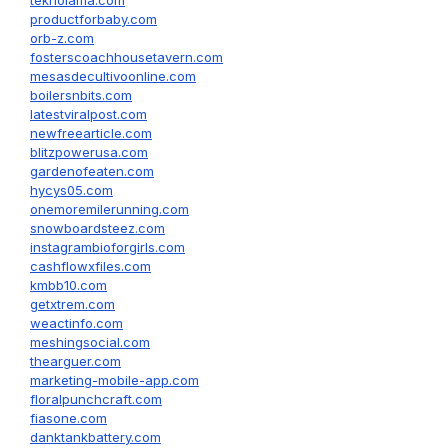
productforbaby.com
orb-z.com
fosterscoachhousetavern.com
mesasdecultivoonline.com
boilersnbits.com
latestviralpost.com
newfreearticle.com
blitzpowerusa.com
gardenofeaten.com
hycys05.com
onemoremilerunning.com
snowboardsteez.com
instagrambioforgirls.com
cashflowxfiles.com
kmbb10.com
getxtrem.com
weactinfo.com
meshingsocial.com
thearguer.com
marketing-mobile-app.com
floralpunchcraft.com
fiasone.com
danktankbattery.com