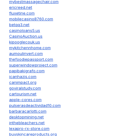
mybestmassagechair.com
ericreed.net
fluxetine.com
mobilecasino8760.com
betqq3.net
casinoloans5.us
CasinoAuction.us
kipooglecouk.us
mykitchennhome.com
aumoulinvert.com
thefoodiepassport.com
superwindowproject.com
papibakigrafo.com
icanhazjs.com
canimpact.org
goviralstudy.com
cartourism.net
apple-cores.com
pulserasdeactividad10.com
barbaracarlotti.com
desktopmining.net
inthebleachers.net
lexapro-rx-store.com
buyskincareproducts.org