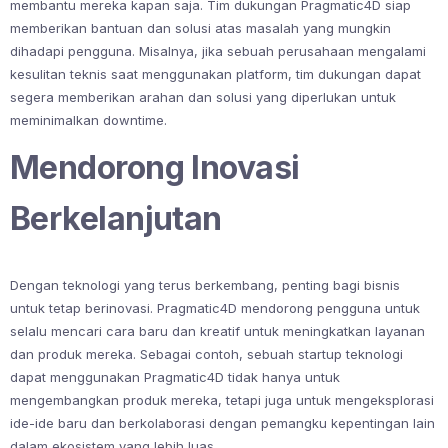
membantu mereka kapan saja. Tim dukungan Pragmatic4D siap
memberikan bantuan dan solusi atas masalah yang mungkin
dihadapi pengguna. Misalnya, jika sebuah perusahaan mengalami
kesulitan teknis saat menggunakan platform, tim dukungan dapat
segera memberikan arahan dan solusi yang diperlukan untuk
meminimalkan downtime.
Mendorong Inovasi
Berkelanjutan
Dengan teknologi yang terus berkembang, penting bagi bisnis
untuk tetap berinovasi. Pragmatic4D mendorong pengguna untuk
selalu mencari cara baru dan kreatif untuk meningkatkan layanan
dan produk mereka. Sebagai contoh, sebuah startup teknologi
dapat menggunakan Pragmatic4D tidak hanya untuk
mengembangkan produk mereka, tetapi juga untuk mengeksplorasi
ide-ide baru dan berkolaborasi dengan pemangku kepentingan lain
dalam ekosistem yang lebih luas.