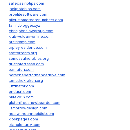
safecasinotips.com
jackpotchips.com
proelitesoftware.com
allcustomercarenumbers.com
familyblogger.xyz
chrisjohnslawgroup.com
klub-vulcan-online.com
breitkamp.com
tripleyresidence.com
softtorrents.org
somosvulnerables.org
duatloterrassa.com
pamufon.com
porscheperformancedrive.com
tamethekraken.org
lutzinator.com
ondasrl.com
blife2016.com
glutenfreesnowboarder.com
lizmorrowdesign.com
healwithcannabidiol.com
kioskpages.com
trianglecurry.com
imagedum.com