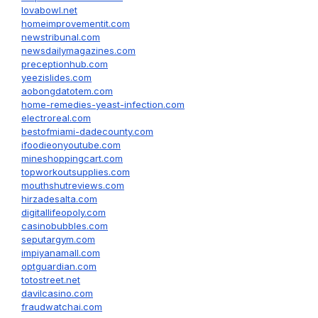
lovabowl.net
homeimprovementit.com
newstribunal.com
newsdailymagazines.com
preceptionhub.com
yeezislides.com
aobongdatotem.com
home-remedies-yeast-infection.com
electroreal.com
bestofmiami-dadecounty.com
ifoodieonyoutube.com
mineshoppingcart.com
topworkoutsupplies.com
mouthshutreviews.com
hirzadesalta.com
digitallifeopoly.com
casinobubbles.com
seputargym.com
impiyanamall.com
optguardian.com
totostreet.net
davilcasino.com
fraudwatchai.com