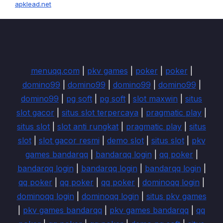
apklead.net
menuqq.com
|
pkv games
|
poker
|
poker
|
domino99
|
domino99
|
domino99
|
domino99
|
domino99
|
pg soft
|
pg soft
|
slot maxwin
|
situs
slot gacor
|
situs slot terpercaya
|
pragmatic play
|
situs slot
|
slot anti rungkat
|
pragmatic play
|
situs
slot
|
slot gacor resmi
|
demo slot
|
situs slot
|
pkv
games bandarqq
|
bandarqq login
|
qq poker
|
bandarqq login
|
bandarqq login
|
bandarqq login
|
qq poker
|
qq poker
|
qq poker
|
dominoqq login
|
dominoqq login
|
dominoqq login
|
situs pkv games
|
pkv games bandarqq
|
pkv games bandarqq
|
qq