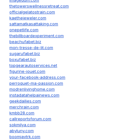
thetowerswellnessretreat.com
officialgelatostrain.com
kaethejeweler.com
sattamatkasattaking.com
onepetlife.com
thebillboardexperiment.com
beachufabet.biz
mon-tresse-de-lit.com
sugarufabet.biz
boxufabet.biz
topgearautoservices.net
figurine-jouet.com
your-facebook-address.com
perroquet-ma-passion.com
modrenlivinghome.com
instadatahelpainews.com
geekdailies.com
merchrain.com
kmbb28.com
callreportsforum.com
sokmilya.com
abyluny.com
boomjavtrk.com