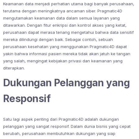
Keamanan data menjadi perhatian utama bagi banyak perusahaan,
terutama dengan meningkatnya ancaman siber. Pragmatic4D
mengutamakan keamanan data dalam semua layanan yang
ditawarkan. Dengan fitur enkripsi dan kontrol akses yang ketat,
perusahaan dapat merasa tenang mengetahui bahwa data sensitif
mereka dilindungi dengan baik. Sebagai contoh, sebuah
perusahaan kesehatan yang menggunakan Pragmatic4D dapat
yakin bahwa informasi pasien mereka tidak akan jatuh ke tangan
yang salah, mengingat kebijakan privasi dan keamanan yang
diterapkan.
Dukungan Pelanggan yang
Responsif
Satu lagi aspek penting dari Pragmatic4D adalah dukungan
pelanggan yang sangat responsif. Dalam dunia bisnis yang cepat
berubah, perusahaan membutuhkan dukungan yang siap