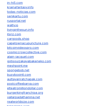
in-hi5.com
krainafantasy.info
todas-noticias.com
senikartu.com
rusportal.net
watty.io
livinginthesun.info
itsriz.com
cargoods.shop
capetownacupuncture.com
bitcoinvideospro.com
cosmiccrowcollective.com
alain-jacquet.com
gotisouizakayabakeneko.com
meshpoint.me
spongebob.net
busyboxintl.com
auttayanratchapak.com
postcoffeebarva.com
elteatromilliondollar.com
burgerkingfranchise.org
vallarpadathamma.net
realworldsize.com
teknolama.com