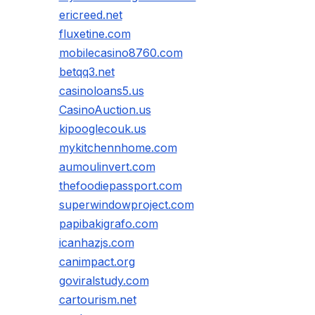
ericreed.net
fluxetine.com
mobilecasino8760.com
betqq3.net
casinoloans5.us
CasinoAuction.us
kipooglecouk.us
mykitchennhome.com
aumoulinvert.com
thefoodiepassport.com
superwindowproject.com
papibakigrafo.com
icanhazjs.com
canimpact.org
goviralstudy.com
cartourism.net