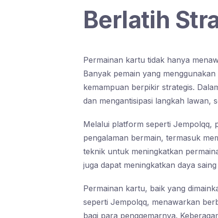
Berlatih Str
Permainan kartu tidak hanya menawa
Banyak pemain yang menggunakan p
kemampuan berpikir strategis. Dalam
dan mengantisipasi langkah lawan, 
Melalui platform seperti Jempolqq,
pengalaman bermain, termasuk mema
teknik untuk meningkatkan permaina
juga dapat meningkatkan daya saing 
Permainan kartu, baik yang dimainka
seperti Jempolqq, menawarkan berb
bagi para penggemarnya. Keberaga