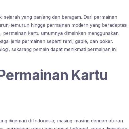
iki sejarah yang panjang dan beragam. Dari permainan
 turun-temurun hingga permainan modern yang beradaptasi
lalu, permainan kartu umumnya dimainkan menggunakan
bagai jenis permainan seperti remi, gaple, dan poker.
ogi, sekarang pemain dapat menikmati permainan ini
 Permainan Kartu
ang digemari di Indonesia, masing-masing dengan aturan
a, permainan remi yang sangat terkenal, sering dimainkan