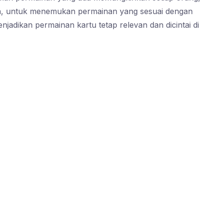
da, untuk menemukan permainan yang sesuai dengan
jadikan permainan kartu tetap relevan dan dicintai di