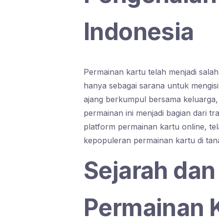
Indonesia
Permainan kartu telah menjadi salah
hanya sebagai sarana untuk mengisi 
ajang berkumpul bersama keluarga, 
permainan ini menjadi bagian dari tr
platform permainan kartu online,
kepopuleran permainan kartu di tana
Sejarah da
Permainan 