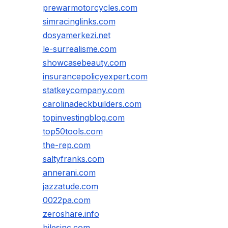
prewarmotorcycles.com
simracinglinks.com
dosyamerkezi.net
le-surrealisme.com
showcasebeauty.com
insurancepolicyexpert.com
statkeycompany.com
carolinadeckbuilders.com
topinvestingblog.com
top50tools.com
the-rep.com
saltyfranks.com
annerani.com
jazzatude.com
0022pa.com
zeroshare.info
bilesinc.com