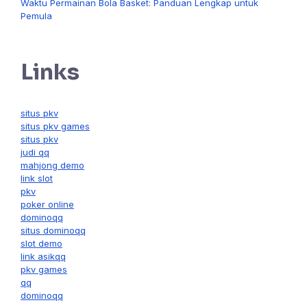
Waktu Permainan Bola Basket: Panduan Lengkap untuk
Pemula
Links
situs pkv
situs pkv games
situs pkv
judi qq
mahjong demo
link slot
pkv
poker online
dominoqq
situs dominoqq
slot demo
link asikqq
pkv games
qq
dominoqq