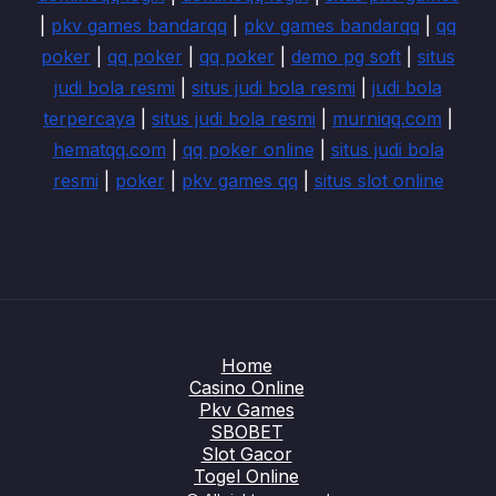
|
pkv games bandarqq
|
pkv games bandarqq
|
qq
poker
|
qq poker
|
qq poker
|
demo pg soft
|
situs
judi bola resmi
|
situs judi bola resmi
|
judi bola
terpercaya
|
situs judi bola resmi
|
murniqq.com
|
hematqq.com
|
qq poker online
|
situs judi bola
resmi
|
poker
|
pkv games qq
|
situs slot online
Home
Casino Online
Pkv Games
SBOBET
Slot Gacor
Togel Online