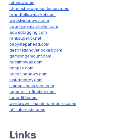
totowaz.com
charlestonwipesettlement.com
brandfollowmarket.com
weeklyjobnews.com
countyanimalshelter.com
adwebtagging.com
ranksuperior.net
babystepahead.com
destinationoverlooked.com
gamblingamount.com
hillclimbwax.com
hnopse.com
occasionnews.com
lustofmoney.com
timebusinesszone.com
peppers-reflection.com
tuneoflife.com
windowwellmaintenancepros.com
affiliateholder.com
Links