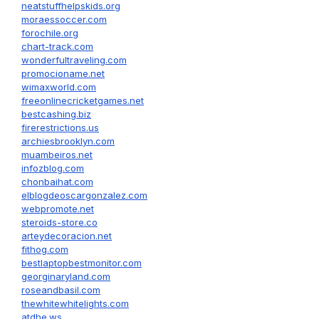
neatstuffhelpskids.org
moraessoccer.com
forochile.org
chart-track.com
wonderfultraveling.com
promocioname.net
wimaxworld.com
freeonlinecricketgames.net
bestcashing.biz
firerestrictions.us
archiesbrooklyn.com
muambeiros.net
infozblog.com
chonbaihat.com
elblogdeoscargonzalez.com
webpromote.net
steroids-store.co
arteydecoracion.net
fithog.com
bestlaptopbestmonitor.com
georginaryland.com
roseandbasil.com
thewhitewhitelights.com
atdhe.ws