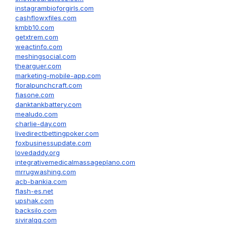
instagrambioforgirls.com
cashflowxfiles.com
kmbb10.com
getxtrem.com
weactinfo.com
meshingsocial.com
thearguer.com
marketing-mobile-app.com
floralpunchcraft.com
fiasone.com
danktankbattery.com
mealudo.com
charlie-day.com
livedirectbettingpoker.com
foxbusinessupdate.com
lovedaddy.org
integrativemedicalmassageplano.com
mrrugwashing.com
acb-bankia.com
flash-es.net
upshak.com
backsilo.com
siviralqq.com