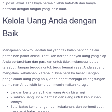
di posisi awal, sebaiknya bermain lebih hati-hati dan hanya
bertaruh dengan tangan yang lebih kuat.
Kelola Uang Anda dengan
Baik
Manajemen bankroll adalah hal yang tak kalah penting dalam
permainan poker online. Tentukan berapa banyak uang yang siap
Anda pertaruhkan dan pastikan untuk tidak melampaui batas
tersebut. Jangan tergoda untuk terus bermain saat Anda sedang
mengalami kekalahan, karena ini bisa berisiko besar. Dengan
pengelolaan uang yang baik, Anda dapat menjaga kelangsungan
permainan Anda lebih lama dan meminimalkan kerugian.
Jangan bertaruh lebih dari yang Anda bisa rugi.
Pisahkan uang untuk bermain dan uang untuk kebutuhan
lainnya.
Setel batas kemenangan dan kekalahan, dan berhenti saat
mencapai batas tersebut.