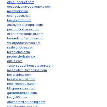
alain-jacquet.com
gotisouizakayabakeneko.com
meshpoint.me
spongebob.net
busyboxintl.com
auttayanratchapak.com
postcoffeebarva.com
elteatromilliondollar.com
burgerkingfranchise.org
vallarpadathamma.net
realworldsize.com
teknolama.com
productforbaby.com
orb-z.com
fosterscoachhousetavern.com
mesasdecultivoonline.com
boilersnbits.com
latestviralpost.com
newfreearticle.com
blitzpowerusa.com
gardenofeaten.com
hycys05.com
onemoremilerunning.com
snowboardsteez.com