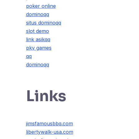
poker online
dominoqq
situs dominoqq
slot demo
link asikqq
pkv games
qq
dominoqq
Links
jimsfamousbbq.com
libertywalk-usa.com