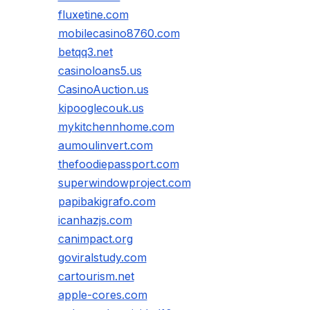
fluxetine.com
mobilecasino8760.com
betqq3.net
casinoloans5.us
CasinoAuction.us
kipooglecouk.us
mykitchennhome.com
aumoulinvert.com
thefoodiepassport.com
superwindowproject.com
papibakigrafo.com
icanhazjs.com
canimpact.org
goviralstudy.com
cartourism.net
apple-cores.com