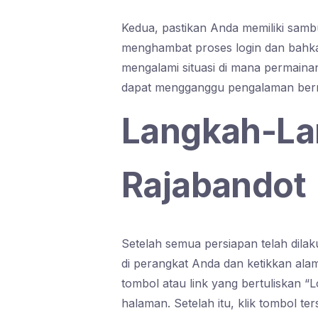
Kedua, pastikan Anda memiliki sambu
menghambat proses login dan bahk
mengalami situasi di mana permainan 
dapat mengganggu pengalaman ber
Langkah-La
Rajabandot
Setelah semua persiapan telah dila
di perangkat Anda dan ketikkan alam
tombol atau link yang bertuliskan “L
halaman. Setelah itu, klik tombol ter