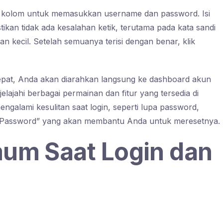
 kolom untuk memasukkan username dan password. Isi
tikan tidak ada kesalahan ketik, terutama pada kata sandi
an kecil. Setelah semuanya terisi dengan benar, klik
epat, Anda akan diarahkan langsung ke dashboard akun
jelajahi berbagai permainan dan fitur yang tersedia di
ngalami kesulitan saat login, seperti lupa password,
a Password” yang akan membantu Anda untuk meresetnya.
um Saat Login dan