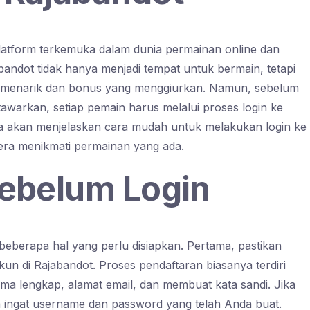
latform terkemuka dalam dunia permainan online dan
abandot tidak hanya menjadi tempat untuk bermain, tetapi
n menarik dan bonus yang menggiurkan. Namun, sebelum
tawarkan, setiap pemain harus melalui proses login ke
kita akan menjelaskan cara mudah untuk melakukan login ke
era menikmati permainan yang ada.
Sebelum Login
beberapa hal yang perlu disiapkan. Pertama, pastikan
kun di Rajabandot. Proses pendaftaran biasanya terdiri
nama lengkap, alamat email, dan membuat kata sandi. Jika
a ingat username dan password yang telah Anda buat.