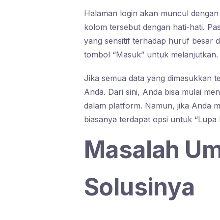
Halaman login akan muncul dengan
kolom tersebut dengan hati-hati. Pas
yang sensitif terhadap huruf besar d
tombol “Masuk” untuk melanjutkan.
Jika semua data yang dimasukkan t
Anda. Dari sini, Anda bisa mulai men
dalam platform. Namun, jika Anda me
biasanya terdapat opsi untuk “Lup
Masalah Um
Solusinya