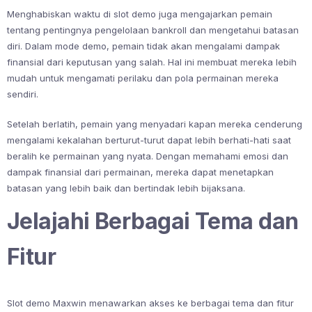
Menghabiskan waktu di slot demo juga mengajarkan pemain
tentang pentingnya pengelolaan bankroll dan mengetahui batasan
diri. Dalam mode demo, pemain tidak akan mengalami dampak
finansial dari keputusan yang salah. Hal ini membuat mereka lebih
mudah untuk mengamati perilaku dan pola permainan mereka
sendiri.
Setelah berlatih, pemain yang menyadari kapan mereka cenderung
mengalami kekalahan berturut-turut dapat lebih berhati-hati saat
beralih ke permainan yang nyata. Dengan memahami emosi dan
dampak finansial dari permainan, mereka dapat menetapkan
batasan yang lebih baik dan bertindak lebih bijaksana.
Jelajahi Berbagai Tema dan
Fitur
Slot demo Maxwin menawarkan akses ke berbagai tema dan fitur