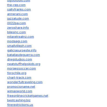
top50tools.com
the-rep.com
saltyfranks.com
annerani.com
jazzatude.com
0022pa.com
zeroshare.info
bilesinc.com
milaretreatnz.com
modaagi.com
smallvilleph.com
galiciasuroeste.info
batallasdeguerra.com
dregstudios.com
neatstuffhelpskids.org
moraessoccer.com
forochile.org
chart-track.com
wonderfultraveling.com
promocioname.net
wimaxworld.com
freeonlinecricketgames.net
bestcashing.biz
firerestrictions.us