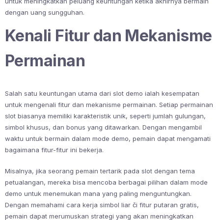
untuk meningkatkan peluang keuntungan ketika akhirnya bermain
dengan uang sungguhan.
Kenali Fitur dan Mekanisme
Permainan
Salah satu keuntungan utama dari slot demo ialah kesempatan
untuk mengenali fitur dan mekanisme permainan. Setiap permainan
slot biasanya memiliki karakteristik unik, seperti jumlah gulungan,
simbol khusus, dan bonus yang ditawarkan. Dengan mengambil
waktu untuk bermain dalam mode demo, pemain dapat mengamati
bagaimana fitur-fitur ini bekerja.
Misalnya, jika seorang pemain tertarik pada slot dengan tema
petualangan, mereka bisa mencoba berbagai pilihan dalam mode
demo untuk menemukan mana yang paling menguntungkan.
Dengan memahami cara kerja simbol liar či fitur putaran gratis,
pemain dapat merumuskan strategi yang akan meningkatkan