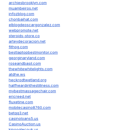
archiesbrooklyn.com
muambeiros.net
infozblog.com
chonbaihat.com
elblogdeoscargonzalez.com
webpromote.net
steroids-store.co
arteydecoracion.net
fithog.com
bestlaptopbestmonitor.com
georginaryland.com
roseandbasil.com
thewhitewhitelights.com
atdhe.ws
heckrodtwetland.org
halfheardinthestillness.com
mybestmassagechair.com
ericreed.net
fluxetine.com
mobilecasino8760.com
betqq3.net
casinoloans5.us
CasinoAuction.us
kipooglecouk.us