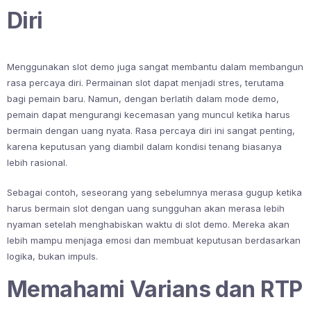
Diri
Menggunakan slot demo juga sangat membantu dalam membangun
rasa percaya diri. Permainan slot dapat menjadi stres, terutama
bagi pemain baru. Namun, dengan berlatih dalam mode demo,
pemain dapat mengurangi kecemasan yang muncul ketika harus
bermain dengan uang nyata. Rasa percaya diri ini sangat penting,
karena keputusan yang diambil dalam kondisi tenang biasanya
lebih rasional.
Sebagai contoh, seseorang yang sebelumnya merasa gugup ketika
harus bermain slot dengan uang sungguhan akan merasa lebih
nyaman setelah menghabiskan waktu di slot demo. Mereka akan
lebih mampu menjaga emosi dan membuat keputusan berdasarkan
logika, bukan impuls.
Memahami Varians dan RTP