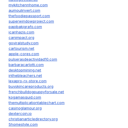
mykitchennhome.com
aumoulinvert.com
thefoodiepassport.com
superwindowproject.com
papibakigrafo.com
icanhazjs.com
canimpact.org
goviralstudy.com
cartourism.net
apple-cores.com
pulserasdeactividad10.com
barbaracarlotti.com
desktopmining.net
inthebleachers.net
lexapro-rx-store.com
buyskincareproducts.org
frenchbulldogpuppyforsale.net
kogamasquid.com
themultiplicationtablechart.com
casinoglamour.org
dextercoin.io
christianarticledirectory.org
5homestyle.com