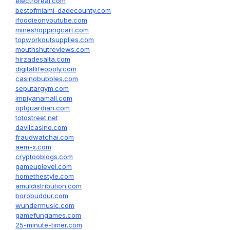
electroreal.com
bestofmiami-dadecounty.com
ifoodieonyoutube.com
mineshoppingcart.com
topworkoutsupplies.com
mouthshutreviews.com
hirzadesalta.com
digitallifeopoly.com
casinobubbles.com
seputargym.com
impiyanamall.com
optguardian.com
totostreet.net
davilcasino.com
fraudwatchai.com
aem-x.com
cryptooblogs.com
gameuplevel.com
homethestyle.com
amuldistribution.com
borobuddur.com
wundermusic.com
gamefungames.com
25-minute-timer.com