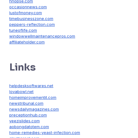
hnopse.com
occasionnews.com
lustofmoney.com
timebusinesszone.com
peppers-reflection.com
tuneoflife.com
windowwellmaintenancepros.com
affiliateholder.com
Links
helpdesksoftwares.net
lovabowl.net
homeimprovementit.com
newstribunal.com
newsdailymagazines.com
preceptionhub.com
yeezislides.com
aobongdatotem.com
home-remedies-yeast-infection.com