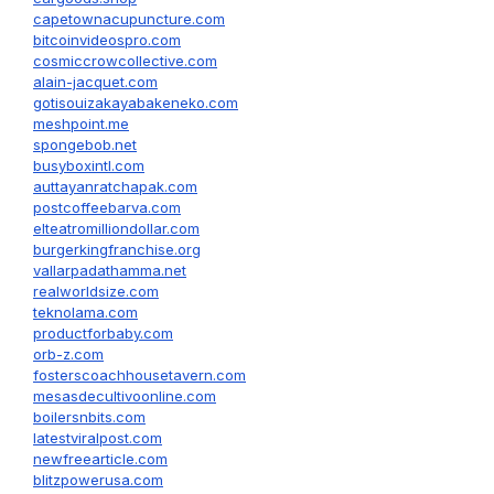
capetownacupuncture.com
bitcoinvideospro.com
cosmiccrowcollective.com
alain-jacquet.com
gotisouizakayabakeneko.com
meshpoint.me
spongebob.net
busyboxintl.com
auttayanratchapak.com
postcoffeebarva.com
elteatromilliondollar.com
burgerkingfranchise.org
vallarpadathamma.net
realworldsize.com
teknolama.com
productforbaby.com
orb-z.com
fosterscoachhousetavern.com
mesasdecultivoonline.com
boilersnbits.com
latestviralpost.com
newfreearticle.com
blitzpowerusa.com