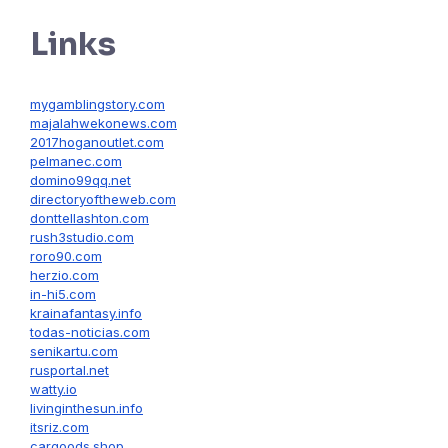
Links
mygamblingstory.com
majalahwekonews.com
2017hoganoutlet.com
pelmanec.com
domino99qq.net
directoryoftheweb.com
donttellashton.com
rush3studio.com
roro90.com
herzio.com
in-hi5.com
krainafantasy.info
todas-noticias.com
senikartu.com
rusportal.net
watty.io
livinginthesun.info
itsriz.com
cargoods.shop