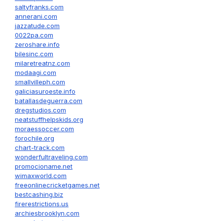
saltyfranks.com
annerani.com
jazzatude.com
0022pa.com
zeroshare.info
bilesinc.com
milaretreatnz.com
modaagi.com
smallvilleph.com
galiciasuroeste.info
batallasdeguerra.com
dregstudios.com
neatstuffhelpskids.org
moraessoccer.com
forochile.org
chart-track.com
wonderfultraveling.com
promocioname.net
wimaxworld.com
freeonlinecricketgames.net
bestcashing.biz
firerestrictions.us
archiesbrooklyn.com