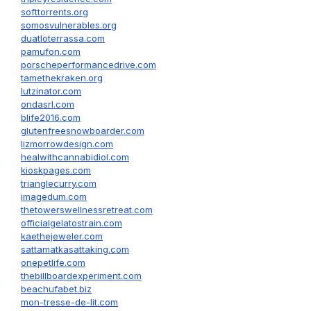
softtorrents.org
somosvulnerables.org
duatloterrassa.com
pamufon.com
porscheperformancedrive.com
tamethekraken.org
lutzinator.com
ondasrl.com
blife2016.com
glutenfreesnowboarder.com
lizmorrowdesign.com
healwithcannabidiol.com
kioskpages.com
trianglecurry.com
imagedum.com
thetowerswellnessretreat.com
officialgelatostrain.com
kaethejeweler.com
sattamatkasattaking.com
onepetlife.com
thebillboardexperiment.com
beachufabet.biz
mon-tresse-de-lit.com