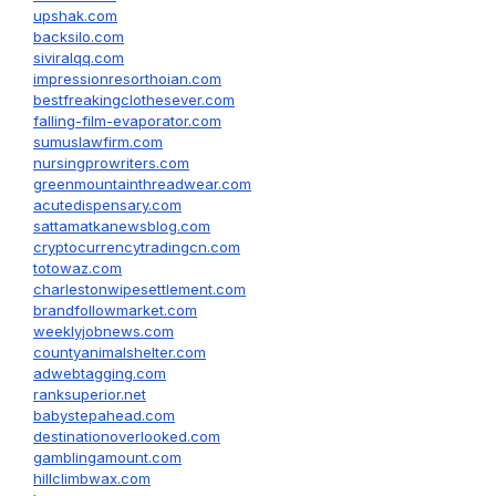
upshak.com
backsilo.com
siviralqq.com
impressionresorthoian.com
bestfreakingclothesever.com
falling-film-evaporator.com
sumuslawfirm.com
nursingprowriters.com
greenmountainthreadwear.com
acutedispensary.com
sattamatkanewsblog.com
cryptocurrencytradingcn.com
totowaz.com
charlestonwipesettlement.com
brandfollowmarket.com
weeklyjobnews.com
countyanimalshelter.com
adwebtagging.com
ranksuperior.net
babystepahead.com
destinationoverlooked.com
gamblingamount.com
hillclimbwax.com