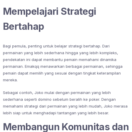
Mempelajari Strategi
Bertahap
Bagi pemula, penting untuk belajar strategi bertahap. Dari
permainan yang lebih sederhana hingga yang lebih kompleks,
pendekatan ini dapat membantu pemain memahami dinamika
permainan. Emakqq menawarkan berbagai permainan, sehingga
pemain dapat memilih yang sesuai dengan tingkat keterampilan
mereka.
Sebagai contoh, Joko mulai dengan permainan yang lebih
sederhana seperti domino sebelum beralih ke poker. Dengan
memahami strategi dari permainan yang lebih mudah, Joko merasa
lebih siap untuk menghadapi tantangan yang lebih besar.
Membangun Komunitas dan