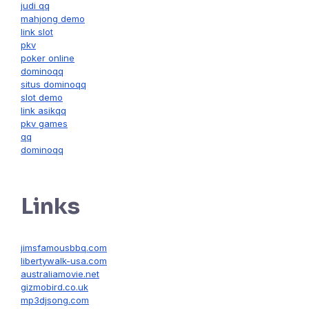
judi qq
mahjong demo
link slot
pkv
poker online
dominoqq
situs dominoqq
slot demo
link asikqq
pkv games
qq
dominoqq
Links
jimsfamousbbq.com
libertywalk-usa.com
australiamovie.net
gizmobird.co.uk
mp3djsong.com